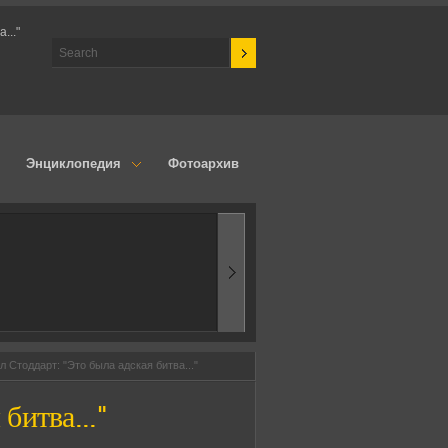
..."
Энциклопедия
Фотоархив
1970-ые
Эпоха аэродинамик
л Стоддарт: "Это была адская битва..."
битва..."