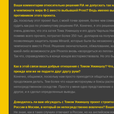
Ваши комментарии относительно решения FIA не допускать так 
в чемпионате мира Ф-1 вместо выбывшей Prost? Ведь именно в
противником этого проекта.
Да, поскольку этот проект был, с моей точки зрения, более чем сомн
судить как раз по упомянутому решению FIA. Конечно, я это решени
очень доволен, что эта затея Тома Уокиншоу и его друга Чарльза Н
помимо всего прочего, потратил более 350 тыс. долларов на полу
позволяющих защитить права Minardi, которые были бы незаконно 
чемпионате вместо Prost. Решение окончательное, обжалованию, как 
какой-либо возможности для Phoenix вновь «возродиться из пепла».
Так что, справедливость в конце концов восторжествовала. Но это 
Как в этой связи ваши добрые отношения с Томом Уокиншоу? Что
прежде или же не подаете друг другу руки?
Конечно, общаемся, поскольку нам просто приходится общаться на
продолжаем делать. Тем более что наши моторхоумы и боксы распо
непосредственном соседстве. Просто у меня одно представление о то
другое, и я сделал определенные выводы.
Доводилось ли вам обсуждать с Томом Уокиншоу проект строите
России в Москве, в который он непосредственно вовлечен? Ваше
Не знаю, как в таких случаях отвечают в России, но на английском я