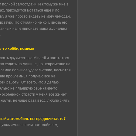
т полной самоотдачи. И к тому же мне в
ах, приходится мотаться еще и по
му я уже просто видеть не могу чемодан.
вствую, что отчаянно не хочу вновь его
ованный на чемпионате мира журналист,
…
е-то хобби, помимо
вать двухместные Minardi и покататься
лю ездить на машине, но непременно на
 самое большое удовольствие, несмотря
чие проблемы, я получаю все же
ей работы. От всего, что я делаю.
ально не планирую себе какие-то
о особенной страсти у меня все же нет.
пожалуй, не чаще раза в год, люблю снять
жный автомобиль вы предпочитаете?
льзуюсь именно этим автомобилем,