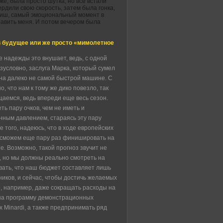
е, была просто шутка, но все встали
рдили свою скорость, затем была гонка,
иниш, самый эмоциональный момент в
авить меня. И потом вечером была
в будущее или же просто «мимолетное
 надежды это внушает, ведь, с одной
езусловно, заслуга Марка, который сумел
на далеко не самой быстрой машине. С
о, что нам к тому же дико повезло, так
щаемся, ведь впереди еще весь сезон.
ть пару очков, чем не иметь и
нным давлением, стараясь эту пару
е того, надеюсь, что в ходе европейских
 сможем еще пару раз финишировать на
е. Возможно, такой прогноз звучит не
 но мы должны реально смотреть на
вать, что наш бюджет составляет лишь
иков, и сейчас, чтобы достичь желаемых
, например, даже сокращать расходы на
 на программу демонстрационных
х Minardi, а также предпринимать ряд