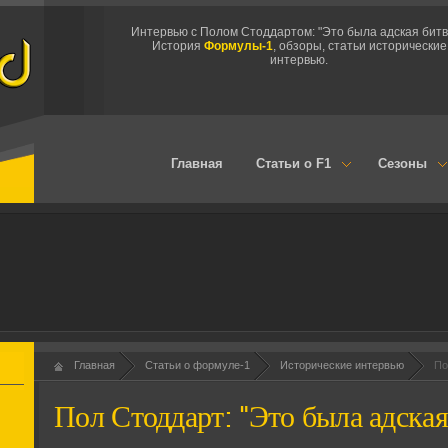
Интервью с Полом Стоддартом: "Это была адская битва
История
Формулы-1
, обзоры, статьи исторические
интервью.
Главная
Статьи о F1
Сезоны
Главная
Статьи о формуле-1
Исторические интервью
По
Пол Стоддарт: "Это была адская 