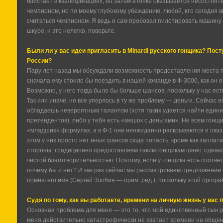
блистает в квалификациях, но затем в гонке оказывается несостояте
чемпионом, но по моему глубокому убеждению, любой, кто сегодня 
считаться чемпионом. Я ведь и сам пробовал пилотировать машину 
шкуре, и это нелегко, поверьте.
Были ли у вас идеи пригласить в Minardi русского гонщика? Пос
России?
Пару лет назад мы обсуждали возможность предоставления места т
сначала ему стоило бы поездить в нашей команде в Ф-3000, как он е
Возможно, у него тогда было бы больше шансов, поскольку у нас есть
Так или иначе, но все уперлось в ту же проблему — деньги. Сейчас е
обладаешь невероятным талантом (хотя таких удается найти един
претендентов), либо у тебя есть «мешок с деньгами». Не всем гонщи
«младших» формулах, а в Ф-1 они неожиданно раскрываются и ока
этом у них просто нет иных шансов сюда попасть, кроме как заплати
стороны, традиционно предоставляем таким гонщикам шанс, однако
чистой благотворительностью. Поэтому, если у гонщика есть соотв
почему бы и нет? И как раз сейчас мы рассматриваем предложение 
помню его имя (Сергей Злобин — прим. ред.), поскольку этой прог
Судя по тому, как вы работаете, времени на личную жизнь у вас 
Основная проблема для меня — это то, что мой единственный сын р
меня действительно катастрофически не хватает времени на общение