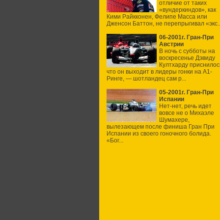
отличие от таких
«вундеркиндов», как
Кими Райкконен, Фелипе Масса или
Дженсон Баттон, не перепрыгивал «экс..
06-2001г. Гран-При
Австрии
В ночь с субботы на
воскресенье Дэвиду
Култхарду приснилос
что он выходит в лидеры гонки на А1-
Ринге, — шотландец сам р...
05-2001г. Гран-При
Испании
Нет-нет, речь идет
вовсе не о Михаэле
Шумахере,
вылезающем после финиша Гран При
Испании из своего гоночного болида.
«Бог...