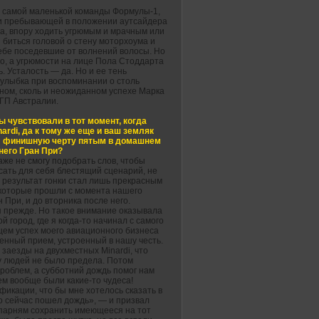
 самой маленькой команды Формулы-1,
и пребывающей в положении аутсайдера
а, впору ходить угрюмым и мрачным или
 биться головой о стену моторхоума и
себе поседевшие от волнений волосы. Но
го, а угрюмости на лице Пола Стоддарта
. Усталость — да. Но и ее тень
 улыбка при воспоминании о столь
ном, сколь и неожиданном успехе Марка
 ГП Австралии.
вы чувствовали в тот момент, когда
ardi, да к тому же еще и ваш земляк
л финишную черту пятым в домашнем
 него Гран При?
аже не смогу подобрать слов, чтобы
сать для себя блестящий сценарий, не
о результат гонки стал лишь прекрасным
 которые прошли с момента нашего
 При, и до вторника после него.
мя прежде. Но такое внимание оказывала
 город, где я когда-то начинал с самого
щем успех моего авиационного бизнеса
венный прием, устроенный в нашу честь.
 заезды на двухместных Minardi, что
гу людей не было предела. Потом
роблем, а субботний дождь помог нам
м вообще были какие-то чудеса!
икации, что бы мне хотелось сказать в
мо сейчас пошел дождь», — и призвал
 парням сохранить имеющееся на тот