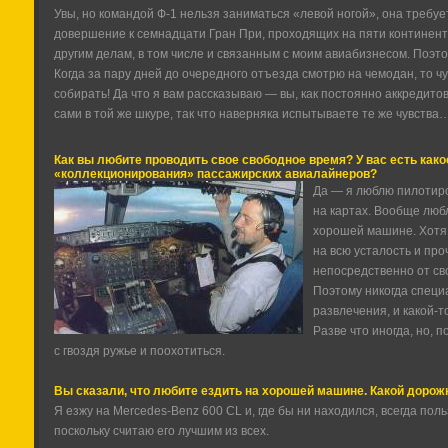
Увы, но командой Ф-1 нельзя заниматься «левой ногой», она требуе
довершение к семнадцати Гран При, проходящих на пяти континент
другим делам, в том числе и связанным с моим авиабизнесом. Поэто
Когда за пару дней до очередного отъезда смотрю на чемодан, то чу
собирать! Да что я вам рассказываю — вы, как постоянно аккредит
сами в той же шкуре, так что наверняка испытываете те же чувства
Как вы любите проводить свое свободное время? У вас есть како
«коллекционирования» пассажирских авиалайнеров?
Да — я люблю пилотиро
на картах. Вообще люб
хорошей машине. Хотя
на всю усталость и про
непосредственно от сво
Поэтому никогда специ
развлечения, и какой-т
Разве что иногда, но, 
с гвоздя ружье и поохотиться.
Вы сказали, что любите ездить на хорошей машине. Какой доро
Я езжу на Mercedes-Benz 600 CL и, где бы ни находился, всегда по
поскольку считаю его лучшим из всех.