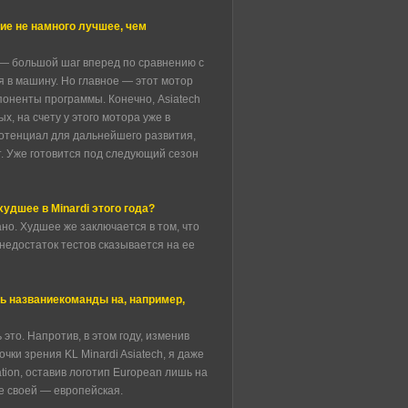
ие не намного лучшее, чем
р — большой шаг вперед по сравнению с
я в машину. Но главное — этот мотор
поненты программы. Конечно, Asiatech
х, на счету у этого мотора уже в
потенциал для дальнейшего развития,
. Уже готовится под следующий сезон
 худшее в Minardi этого года?
но. Худшее же заключается в том, что
недостаток тестов сказывается на ее
ь названиекоманды на, например,
это. Напротив, в этом году, изменив
ки зрения KL Minardi Asiatech, я даже
tion, оставив логотип European лишь на
ве своей — европейская.