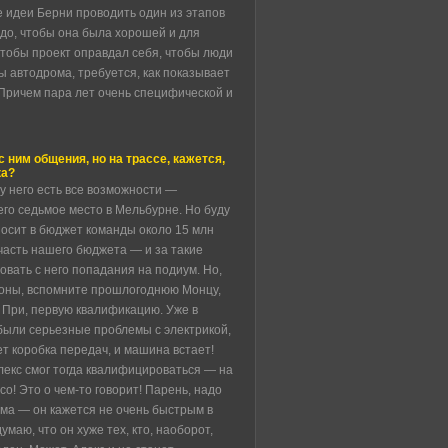
ще идеи Берни проводить один из этапов
адо, чтобы она была хорошей и для
чтобы проект оправдал себя, чтобы люди
ы автодрома, требуется, как показывает
 Причем пара лет очень специфической и
 ним общения, но на трассе, кажется,
ка?
 у него есть все возможности —
его седьмое место в Мельбурне. Но буду
носит в бюджет команды около 15 млн
часть нашего бюджета — и за такие
овать с него попадания на подиум. Но,
ороны, вспомните прошлогоднюю Монцу,
 При, первую квалификацию. Уже в
были серьезные проблемы с электрикой,
ет коробка передач, и машина встает!
лекс смог тогда квалифицироваться — на
о! Это о чем-то говорит! Парень, надо
ема — он кажется не очень быстрым в
маю, что он хуже тех, кто, наоборот,