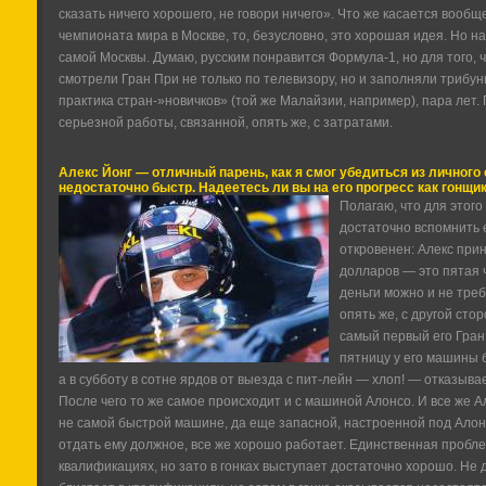
сказать ничего хорошего, не говори ничего». Что же касается вооб
чемпионата мира в Москве, то, безусловно, это хорошая идея. Но н
самой Москвы. Думаю, русским понравится Формула-1, но для того, 
смотрели Гран При не только по телевизору, но и заполняли трибун
практика стран-»новичков» (той же Малайзии, например), пара лет.
серьезной работы, связанной, опять же, с затратами.
Алекс Йонг — отличный парень, как я смог убедиться из личного с
недостаточно быстр. Надеетесь ли вы на его прогресс как гонщи
Полагаю, что для этого
достаточно вспомнить 
откровенен: Алекс при
долларов — это пятая 
деньги можно и не треб
опять же, с другой ст
самый первый его Гран
пятницу у его машины 
а в субботу в сотне ярдов от выезда с пит-лейн — хлоп! — отказыва
После чего то же самое происходит и с машиной Алонсо. И все же А
не самой быстрой машине, да еще запасной, настроенной под Алонс
отдать ему должное, все же хорошо работает. Единственная пробл
квалификациях, но зато в гонках выступает достаточно хорошо. Не ду