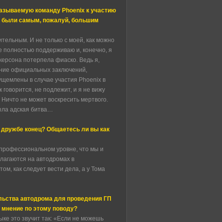
называемую команду Phoenix к участию
ы были самым, пожалуй, большим
ительным. И не только с моей, как можно
е полностью поддерживаю и, конечно, я
икерсона потерпела фиаско. Ведь я,
чение официальных заключений,
ущемлены в случае участия Phoenix в
говорится, не подлежит, и я не вижу
 Ничто не может воскресить мертвого.
была адская битва…
, дружбе конец? Общаетесь ли вы как
 профессиональном уровне, что мы и
лагаются на автодромах в
м, как следует вести дела, а у Тома
льства автодрома для проведения ГП
 мнение по этому поводу?
зыке это звучит так: «Если не можешь