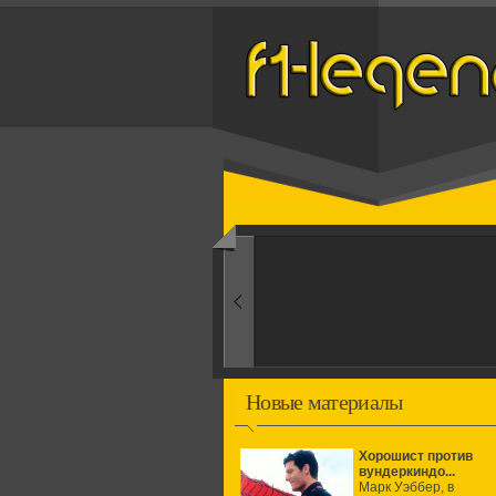
Назад
1960-ые
Первые эксперименты
Новые материалы
Хорошист против
вундеркиндо...
Марк Уэббер, в