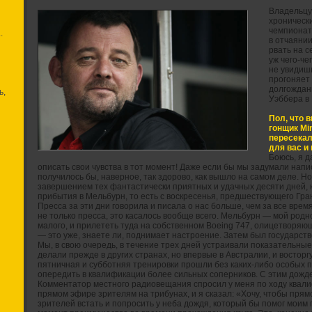
Владельцу
хроническ
чемпионат
.
в отчаянии
рвать на 
уж чего-че
не увидишь
прогоняет
долгождан
ь,
Уэббера в
Пол, что 
гонщик Min
пересека
для вас и
Боюсь, я д
описать свои чувства в тот момент! Даже если бы мы задумали напи
получилось бы, наверное, так здорово, как вышло на самом деле. Н
завершением тех фантастически приятных и удачных десяти дней,
прибытия в Мельбурн, то есть с воскресенья, предшествующего Гран
Пресса за эти дни говорила и писала о нас больше, чем за все вре
не только пресса, это касалось вообще всего. Мельбурн — мой родной
малого, и прилететь туда на собственном Boeing 747, олицетворяю
— это уже, знаете ли, поднимает настроение. Затем был государст
Мы, в свою очередь, в течение трех дней устраивали показательные
делали прежде в других странах, но впервые в Австралии, и востор
пятничная и субботняя тренировки прошли без каких-либо особых п
опередить в квалификации более сильных соперников. С этим дожде
Комментатор местного радиовещания спросил у меня по ходу квалиф
прямом эфире зрителям на трибунах, и я сказал: «Хочу, чтобы пря
зрителей встать и попросить у неба дождя, который бы помог моим