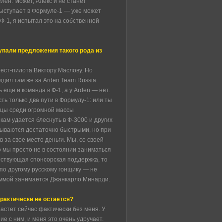
лен. Может, Алекс и не станет
выступает в Формуле-1 — уже может
Ф-1, я испытал это на собственной
тупали предложения такого рода из
ест-пилота Виктору Маслову. Но
здил там же за Arden Team Russia.
 еще и команда в Ф-1, а у Arden — нет.
сть только два пути в Формулу-1: или ты
ицы среди огромной массы
кам удается блеснуть в Ф-3000 и других
зываются достаточно быстрыми, но при
в за свое место деньги. Мы, со своей
 мы просто не в состоянии заниматься
етствующая спонсорская поддержка, то
по другому русскому гонщику — не
раммой занимается Джанкарло Минарди.
практически не остается?
астет сейчас фактически без меня. У
 с ним, и меня это очень удручает.