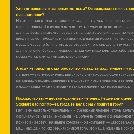
Удовлетворены ли вы новым мотором? Он производит впечатлен
прошлогодний?
На сторонний взгляд, возможно, и так, но на самом деле этот мото
прошлогодним. И я очень доволен тем, как удачно он интегрировалс
для нас бесплатный, что позволяет направить деньги на другие ком
вряд ли может победить в чемпионате в данный момент, но, во-первы
прошлом сезоне были очки, а, во-вторых, у него определенно есть 
для получения большей мощности, над чем инженеры уже работают
новый мотор с лучшими характеристиками.
А если не говорить о моторе, то что, на ваш взгляд, лучшее и что
Лучшее — это, несомненно, шасси, оно очень хорошо сконструирова
мы слишком поздно завершили подготовку новой машины, и теперь 
аэродинамике — она отнюдь не так совершенна, как новое шасси.
Похоже, что вы — весьма удачливый человек. Не думали сменит
Stoddart Racing? Может, тогда ее дела сразу пойдут в гору?
Нет. Я не настолько тщеславный и суеверный человек, чтобы делать 
официальное название команды на более выгодное с финансовой точ
принес в «жертву» название собственной компании — European Avia
машинах, да и то, скорее, как символ того, что наша команда в осно