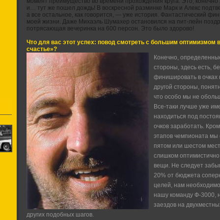
момент преимущество во времени прохождения круга. Это, конечно ж
и… тут же пошел дождь! В воскресной разминке Марк и Алекс подтве
а все остальное, как говорится, — уже история. Фантастический ф
моей жизни. Даже Михаэль Шумахер остановился на пит-лейн поздр
потрясающая вечеринка на 600 персон. Это было здорово!
Что для вас этот успех: повод смотреть с большим оптимизмом 
счастье»?
Конечно, определенные
стороны, здесь есть, б
финишировать в очках 
другой стороны, понятн
что особо мы не оболь
Все-таки лучше уже име
находиться под постоя
очков заработать. Кром
этапов чемпионата мы
пятом или шестом мест
слишком оптимистично,
вещи. Не следует забы
20% от бюджета соперн
целей, нам необходимо
нашу команду Ф-3000,
заездов на двухместны
других подобных шагов.