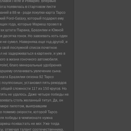
 славой Пеле и Ромарио. Впервые
та появилась в стартовом листе
ний в 88-м - ради покупки карта Тарсо
кий Ford-Galaxy, который подарил ему
ющих года, которые Маркеш провел в
тах штата Парана, Бразилии и Южной
и десятка гонок. Но завоевать хоть один
и не сумел. Наверняка еще год-другой, и
 в свой послужной список почетное
л не задерживаться в картинге, и уже в
вого в жизни гоночного автомобиля.
olet, благо минеральные удобрения
аршему оплачивать увлечение сына.
оната Бразилии сезона-92 Тарсо
 поулпозишн, установил пять рекордов
 общей сложности 117 из 150 кругов. Но
пять не удалось. Даже четыре победы не
оевать столь желанный титул. Да, он
 мире пилотом, выигравшим
но помимо скорости, которой Тарсо
для победы в чемпионате нужна
аркеш похвастать не мог. Уже тогда
ы, отмечая талант соотечественника,