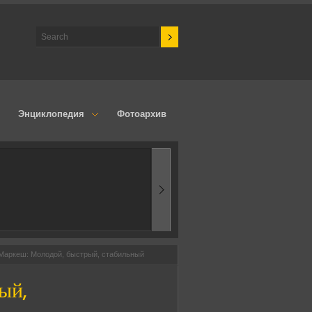
Энциклопедия
Фотоархив
1970-ые
Эпоха аэродинамик
Маркеш: Молодой, быстрый, стабильный
ый,