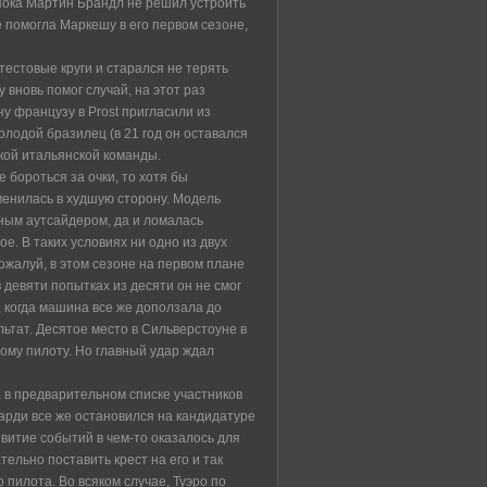
 пока Мартин Брандл не решил устроить
е помогла Маркешу в его первом сезоне,
тестовые круги и старался не терять
у вновь помог случай, на этот раз
у французу в Prost пригласили из
олодой бразилец (в 21 год он оставался
кой итальянской команды.
 бороться за очки, то хотя бы
зменилась в худшую сторону. Модель
ным аутсайдером, да и ломалась
е. В таких условиях ни одно из двух
пожалуй, в этом сезоне на первом плане
в девяти попытках из десяти он не смог
, когда машина все же доползала до
ьтат. Десятое место в Сильверстоуне в
дому пилоту. Но главный удар ждал
в предварительном списке участников
арди все же остановился на кандидатуре
звитие событий в чем-то оказалось для
тельно поставить крест на его и так
 пилота. Во всяком случае, Туэро по