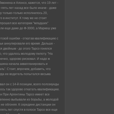
конена и Алонсо, кажется, что 19 лет -
пять лет назад все было иначе - даже
у только-только исполнилось 20,
 в институт. К тому же не стоит
 прошел все категории "младших”
ошли еще даже до Ф-3000, а Маркеш уже
тской ошибки - откатав квалификацию с
ьи аннулировали его время. Дальше -
я двойным - до этого Тарсо гонялся
, что удалось молодому пилоту. "На
онечно, здорово рисковал. И надо ж
машина начала аквапланировать и
ль”. Стоит, впрочем, добавить, что
огда ее водитель попытался весьма
ал он с 14-й позиции, всего полсекунды
алось так здорово откатать квалификацию.
ан При Аргентины Тарсо имеет все
тепенно выбывали из борьбы, а молодой
 не обгоняя. К середине дистанции он
пять лет спустя в голосе Тарсо все еще