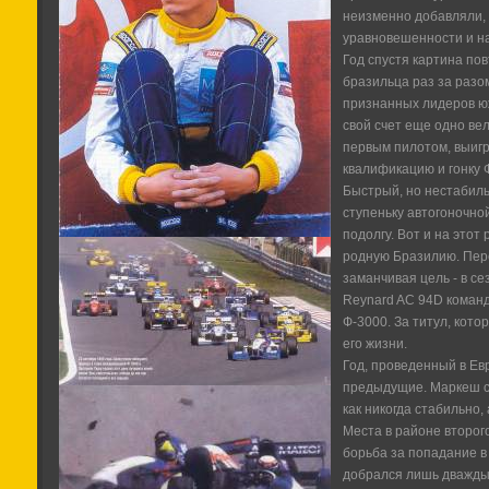
неизменно добавляли,
уравновешенности и на
Год спустя картина пов
бразильца раз за раз
признанных лидеров ю
свой счет еще одно вел
первым пилотом, выигр
квалификацию и гонку Ф
Быстрый, но нестабиль
ступеньку автогоночно
подолгу. Вот и на этот
родную Бразилию. Пере
заманчивая цель - в с
Reynard AC 94D команд
Ф-3000. За титул, кот
его жизни.
Год, проведенный в Ев
предыдущие. Маркеш ст
как никогда стабильно, 
Места в районе второг
борьба за попадание в
добрался лишь дважды,