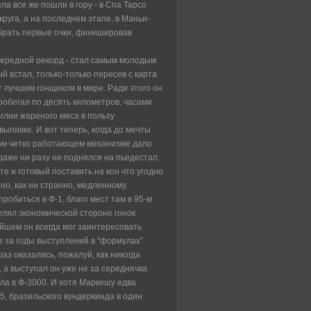
ла все же пошли в гору - в Спа Тарсо
руга, а на последнем этапе, в Маньи-
набрать первые очки, финишировав
чередной рекорд - стал самым молодым
й встал, только-только пересев с карта
т лучшим гонщиком в мире. Ради этого он
робегал по десять километров, часами
илии жареного мяса в пользу
выпивке. И вот теперь, когда до мечты
 этом четко работающем механизме дало
даже ни разу не поднялся на пьедестал.
е и готовый поставить на кон что угодно
но, как ни странно, медленному.
робиться в Ф-1, благо мест там в 95-м
делял экономической стороне гонок
ейшем он всегда мог заинтересовать
е за годы выступлений в "формулах”
раз оказались, пожалуй, как никогда
, а выступал он уже не за середнячка
ула в Ф-3000. И хотя Маркешу едва
5, бразильского вундеркинда в один