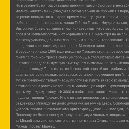
Но в сезоне-95 на трассу вышел прежний Тарсо - быстрый и неста
квалификациях - лишь дважды за сезон Маркеш не пробился в первую
за разом попадал он в аварии, причем зачастую уже в первом поворо
собственного партнера по команде Гийома Гомеса. Неудивительно, 
Эшториле, бразилец занял в чемпионате лишь пятое место, заслу
слов и от коллег-пилотов, и от журналистов. Но, несмотря на не с
Маркешу удалось добиться главного - им вновь заинтересовались. По
продолжил свое восхождение наверх. Молодого пилота пригласил 
В середине января 1996 года погода во Фьорано стояла премерзка
гонял по гоночной трассе снежную порошу, а столбик термометра к
пытался преодолеть нулевую отметку. Тем символичнее, что именн
для гонок погоду Тарсо вывел из боксов свой первый автомобиль Ф-1 
десятка кругов по незнакомой трассе, установил рекордное для Min
тут же предложил талантливому пилоту выступить за свою команду..
автомобилей в рамках мотор-шоу в Болонье, где Маркеш финиширова
третьему подряд сезону в Ф-3000 и работе тест-пилота Minardi, как 
неудача - японец Такачико Иную не смог договориться со спонсорам
безденежья Минарди не долго думая указал ему на дверь. Освободи
удалось "продать" итальянскому аристократу Джованни Лаваджи, но 
Поначалу же Джанкарло дал "пору- лить” двум молодым гонщикам - 
за Minardi выступил его соотечественник и тезка Физикелла, а две 
Фаэнцы провел Маркеш.