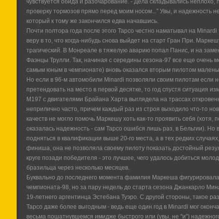
чувствуется обида и разочарование. - Дела складывались неплохо,
проверку тормозов прямо перед моим носом...” Увы, и надежность н
который к тому же закончился едва начавшись.
Почти полтора года после этого Тарсо честно наматывал на Minardi 
веру в то, что когда-нибудь снова выйдет на старт Гран При. Маркеш
трагический. В Монреале в тяжелую аварию попал Панис, и на замен
Фаэнцы Трулли. Так, начиная с середины сезона-97 все еще очень м
самым юным в чемпионате) вновь оказался вторым пилотом малень
Но если в 96-м автомобили Minardi позволяли своим пилотам если не
претендовать на место в первой десятке, то год спустя ситуация и
M197 с двигателями Брайана Харта выглядела на трассах откровен
неприлично часто, причем каждый раз из строя выходило что-то ново
качеств не могло помочь Маркешу хоть как-то проявить себя (хотя, 
оказалась надежность - сам Тарсо ошибся лишь раз, в Бельгии). Но 
подняться в квалификации выше 20-го места, а в тех редких случаях
финиша, она не позволяла своему пилоту показать достойный резул
круге позади победителя - это лучшее, чего удалось добиться моло
бразильца через несколько месяцев.
Буквально до последнего момента фамилия Маркеша фигурировала 
чемпионата-98, но за пару недель до старта сезона Джанкарло Мин
19-летнего аргентинца Эстебана Туэро. С другой стороны, такое ра
Тарсо даже более выгодным - ведь еще один год в Minardi мог оконча
весьма пошатнувшемся имидже быстрого или (увы, не "и”) надежного