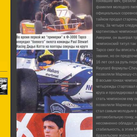
гонявшие мяч, грезили
фамилия молодого пило
официальных соревнова
тайком продал старень
отец. За четыре следу
картинговых чемпиона
Америки, он выиграл тр
чемпионский титул так 
Тарсо смог бы вписать
звание, но он предпоче
16 лет сел за руль пер
Reynard Формулы-Chevr
позволяли Маркешу-ст
В восьми гонках чемпи
четырежды стартовал с
круга и пролидировал в
стать чемпионом ему о
позволили Маркешу зав
стал самым молодым в
автомобильную гонку, 
несомненно обладал, 
стабильность, а этим М
бразильские журналист