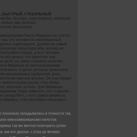
, БЫСТРЫЙ, СТАБИЛЬНЫЙ
им Вас быстро, качественно, недорого
 любые два пункта).
енного фольклора
сумасшедшим Паоло Маркеша не считал
в том, что человек он своеобразный,
одились единодушно. Далеко не самый
Бразилии город Куритиба, далеко не
тый район города, а этот человек
ти все деньги, что приносит ему
е дело, на такое странное занятие.
жили Маркеши по местным меркам
спеченно, и денег, которые приносило
тво минеральных удобрений, дону
втогонки хватало вполне. Он участвовал
о любительское ралли, этап Кубка
го, впрочем, успеха - для Маркеша-
ождением. Надо заметить, что старшим –
 с конца 80-х, с того самого момента,
со Маркеш, стал регулярно объезжать
о поначалу складывалась в точности так,
ругих южноамериканских пилотов.
Маркеш так же мечтал повторить успех
 как его друзья, с утра до вечера