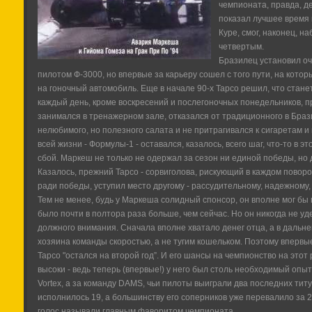
чемпионата, правда, де
показал лучшее время к
Куре, смог, наконец, 
четвертым.
Бразилец установил о
пилотом Ф-3000, но впервые за карьеру сошел с того пути, на которы
на гоночный автомобиль. Еще в начале 90-х Тарсо решил, что стане
каждый день, кроме воскресений и послегоночных понедельников, п
занимался в тренажерном зале, отказался от традиционного в Браз
нелюбимого, но полезного салата и не притрагивался к сигаретам и 
всей жизни - Формулы-1 - оставался, казалось, всего шаг, что-то в
сбой. Маркеш не только не одержал за сезон ни единой победы, но 
Казалось, прежний Тарсо - сорвиголова, рискующий в каждом поворот
ради победы, уступил место другому - рассудительному, надежному, 
Тем не менее, будь у Маркеша солидный спонсор, он вполне мог бы п
было почти в полтора раза больше, чем сейчас. Но он никогда не у
должного внимания. Сначала вполне хватало денег отца, а в дальн
хозяина команды скоростью, а не тугим кошельком. Поэтому впервы
Тарсо "остался на второй год”. И его шансы на чемпионство на этот 
высоки - ведь теперь (впервые!) у него был столь необходимый опыт
Vortex, а за команду DAMS, чьи пилоты выиграли два последних тит
исполнилось 19, а большинству его соперников уже перевалило за 2
голос называли главным фаворитом чемпионата.