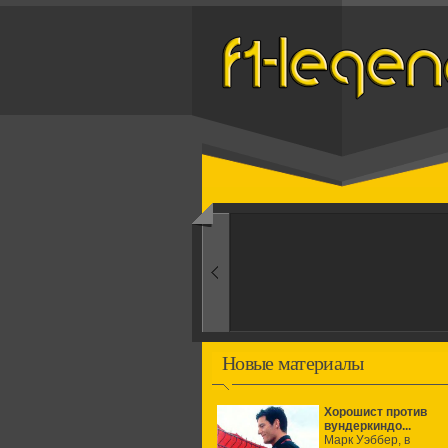
Назад
1960-ые
Первые эксперименты
Новые материалы
Хорошист против
вундеркиндо...
Марк Уэббер, в