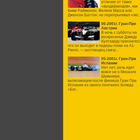
отличие от таких
«вундеркиндов», как
Кими Райкконен, Фелипе Масса или
Дженсон Баттон, не перепрыгивал «экс..
06-2001г. Гран-При
Австрии
В ночь с субботы на
воскресенье Дэвиду
Култхарду приснилос
что он выходит в лидеры гонки на А1-
Ринге, — шотландец сам р...
05-2001г. Гран-При
Испании
Нет-нет, речь идет
вовсе не о Михаэле
Шумахере,
вылезающем после финиша Гран При
Испании из своего гоночного болида.
«Бог...