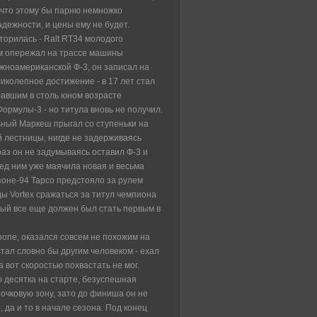
 что этому бы парню немножко
дежности, и цены ему не будет.
торилась - Ralt RT34 молодого
ом опережал на трассе машины
жноамериканской Ф-3, он записал на
иколепное достижение - в 17 лет стал
авшим в столь юном возрасте
ормулы-3 - но титула вновь не получил.
ный Маркеш прыгал со ступеньки на
й лестницы, нигде не задерживаясь
 раз он не задумываясь оставил Ф-3 и
д ним уже маячила новая и весьма
езоне-94 Тарсо предстояло за рулем
ы Vortex сражаться за титул чемпиона
орый все еще должен был стать первым в
ропе, оказался совсем не похожим на
ал словно бы другим человеком - ехал
а вот скоростью похвастать не мог.
о десятка на старте, безуспешная
 очковую зону, зато до финиша он не
 да и то в начале сезона. Под конец