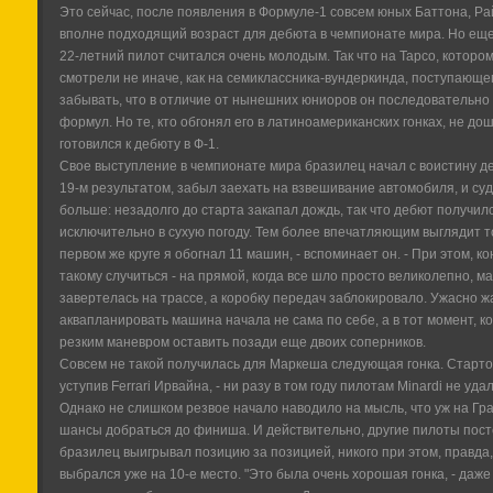
Это сейчас, после появления в Формуле-1 совсем юных Баттона, Райк
вполне подходящий возраст для дебюта в чемпионате мира. Но еще 
22-летний пилот считался очень молодым. Так что на Тарсо, котором
смотрели не иначе, как на семиклассника-вундеркинда, поступающего
забывать, что в отличие от нынешних юниоров он последовательно
формул. Но те, кто обгонял его в латиноамериканских гонках, не д
готовился к дебюту в Ф-1.
Свое выступление в чемпионате мира бразилец начал с воистину де
19-м результатом, забыл заехать на взвешивание автомобиля, и суд
больше: незадолго до старта закапал дождь, так что дебют получилс
исключительно в сухую погоду. Тем более впечатляющим выглядит то
первом же круге я обогнал 11 машин, - вспоминает он. - При этом, к
такому случиться - на прямой, когда все шло просто великолепно, 
завертелась на трассе, а коробку передач заблокировало. Ужасно жа
аквапланировать машина начала не сама по себе, а в тот момент, к
резким маневром оставить позади еще двоих соперников.
Совсем не такой получилась для Маркеша следующая гонка. Стартов
уступив Ferrari Ирвайна, - ни разу в том году пилотам Minardi не уд
Однако не слишком резвое начало наводило на мысль, что уж на Гр
шансы добраться до финиша. И действительно, другие пилоты пос
бразилец выигрывал позицию за позицией, никого при этом, правда,
выбрался уже на 10-е место. "Это была очень хорошая гонка, - даже 