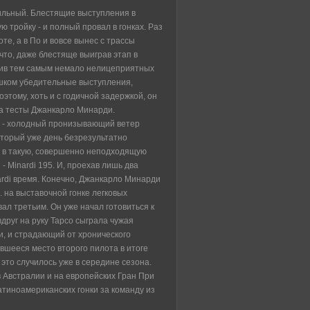
бильный. Блестящие выступления в
 тройку - и полный провал в гонках. Раз
те, а в По и вовсе вынес с трассы
что, даже блестяще выиграв этап в
жив тем самым немало нелицеприятных
лишком убедительные выступления,
этому, хоть и с годичной задержкой, он
на тесты Джанкарло Минарди.
я - холодный пронизывающий ветер
оторый уже день безрезультатно
о в такую, совершенно неподходящую
- Minardi 195. И, проехав лишь два
ardi время. Конечно, Джанкарло Минарди
. на выставочной гонке легковых
л третьим. Он уже начал готовиться к
вдруг на руку Тарсо сыграла чужая
и, и страдающий от хронического
вшееся место второго пилота в итоге
это случилось уже в середине сезона.
в Австралии и на европейских Гран При
латиноамериканских гонки за команду из