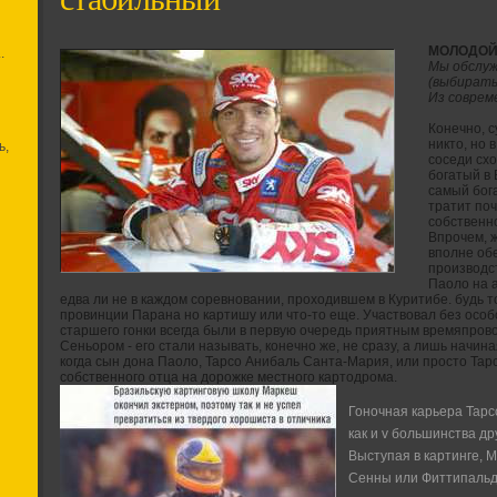
МОЛОДОЙ
.
Мы обслуж
(выбирать
Из соврем
Конечно, 
никто, но 
ь,
соседи сх
богатый в 
самый бога
тратит поч
собственно
Впрочем, 
вполне обе
производс
Паоло на а
едва ли не в каждом соревновании, проходившем в Куритибе. будь т
провинции Парана но картишу или что-то еще. Участвовал без особо
старшего гонки всегда были в первую очередь приятным времяпров
Сеньором - его стали называть, конечно же, не сразу, а лишь начиная
когда сын дона Паоло, Тарсо Анибаль Санта-Мария, или просто Тар
собственного отца на дорожке местного картодрома.
Гоночная карьера Тарс
как и v большинства д
Выступая в картинге, 
Сенны или Фиттипальди,