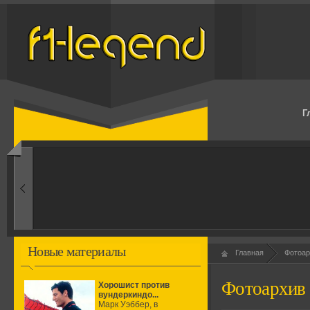
Г
1960-ые
Первые эксперименты
Новые материалы
Главная
Фотоар
Фотоархив
Хорошист против
вундеркиндо...
Марк Уэббер, в