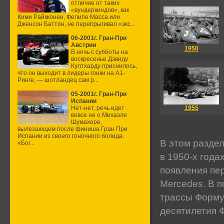
отличие от таких
«вундеркиндов», как
Кими Райкконен, Фелипе Масса или
Дженсон Баттон, не перепрыгивал «экс...
06-2001г. Гран-При
Австрии
1950
В ночь с субботы на
воскресенье Дэвиду
Култхарду приснилось,
что он выходит в лидеры гонки на А1-
Ринге, — шотландец сам р...
05-2001г. Гран-При
Испании
Нет-нет, речь идет
1955
вовсе не о Михаэле
Шумахере,
вылезающем после финиша Гран При
Испании из своего гоночного болида.
В этом разде
«Бог...
в 1950-х года
появления пер
Mercedes. В 
трассы Форму
десятилетия Ф