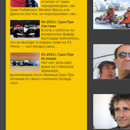
отличие от таких
«вундеркиндов», как
Кими Райкконен, Фелипе Масса или
Дженсон Баттон, не перепрыгивал «экс...
06-2001г. Гран-При
Австрии
В ночь с субботы на
воскресенье Дэвиду
Култхарду приснилось,
что он выходит в лидеры гонки на А1-
Ринге, — шотландец сам р...
05-2001г. Гран-При
Испании
Нет-нет, речь идет
вовсе не о Михаэле
Шумахере,
вылезающем после финиша Гран При
Испании из своего гоночного болида.
«Бог...