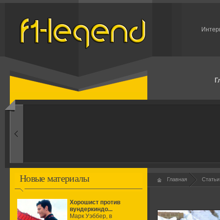
Интерв
Г
1960-ые
Первые эксперименты
Новые материалы
Главная
Статьи
Хорошист против
вундеркиндо...
Марк Уэббер, в