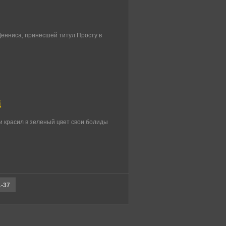
Денниса, принесшей титул Просту в
i
и красил в зеленый цвет свои болиды
1-37