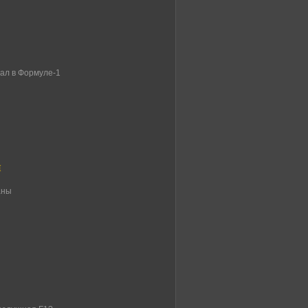
пал в Формуле-1
н
аны