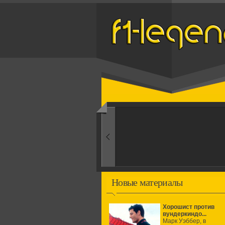
Назад
мулы
Новые материалы
Хорошист против
вундеркиндо...
Марк Уэббер, в