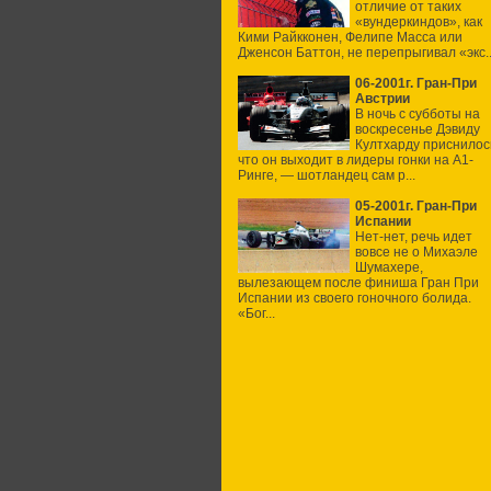
отличие от таких
«вундеркиндов», как
Кими Райкконен, Фелипе Масса или
Дженсон Баттон, не перепрыгивал «экс..
06-2001г. Гран-При
Австрии
В ночь с субботы на
воскресенье Дэвиду
Култхарду приснилос
что он выходит в лидеры гонки на А1-
Ринге, — шотландец сам р...
05-2001г. Гран-При
Испании
Нет-нет, речь идет
вовсе не о Михаэле
Шумахере,
вылезающем после финиша Гран При
Испании из своего гоночного болида.
«Бог...