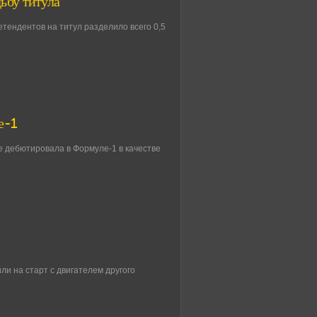
ьбу титула
етендентов на титул разделило всего 0,5
е-1
е дебютировала в Формуле-1 в качестве
или на старт с двигателем другого