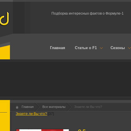
Подборка интересных фактов о Формуле-1
Главная
Статьи о F1
Сезоны
1960
Первые 
Главная
Все материалы
Знаете ли Вы что?
Знаете ли Вы что?
[37]