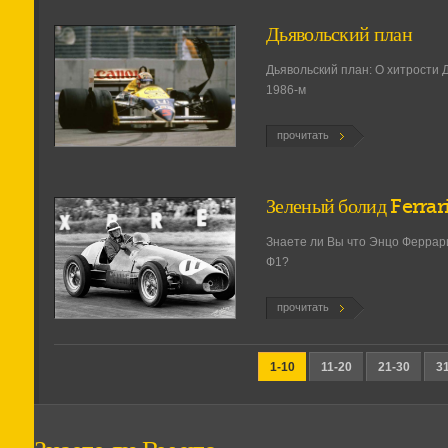
Дьявольский план
Дьявольский план: О хитрости 
1986-м
прочитать
Зеленый болид Ferrar
Знаете ли Вы что Энцо Феррар
Ф1?
прочитать
1-10
11-20
21-30
3