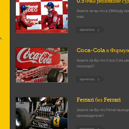
0.5 очка решившие суд
Знаете ли вы что в 1984году пр
.
очка
прочитать
ь,
Coca-Cola в Формул
Знаете ли Вы что Coca-Cola уж
спонсора?
прочитать
Ferrari без Ferrari
Знаете ли Вы что Ferrari выход
производителя?
прочитать