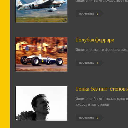
Знаете ли Вы что существует 
прочитать
Голубая феррари
Знаете ли вы что феррари выхо
прочитать
Гонка без пит-стопов 
Знаете ли Вы что только одна 
сходов и пит-стопов
прочитать