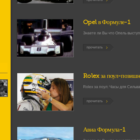
Opel в Формуле-1
Знаете ли Вы что Опель высту
прочитать
Rolex за поул-позиш
Rolex за поул: Часы для Сильв
прочитать
Авиа Формула-1