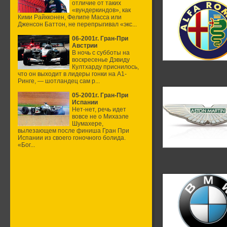
отличие от таких
«вундеркиндов», как
Кими Райкконен, Фелипе Масса или
Дженсон Баттон, не перепрыгивал «экс...
06-2001г. Гран-При
Австрии
В ночь с субботы на
воскресенье Дэвиду
Култхарду приснилось,
что он выходит в лидеры гонки на А1-
Ринге, — шотландец сам р...
05-2001г. Гран-При
Испании
Нет-нет, речь идет
вовсе не о Михаэле
Шумахере,
вылезающем после финиша Гран При
Испании из своего гоночного болида.
«Бог...