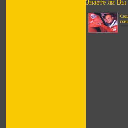
Знаете ли Вы ч
Скол
гонщ