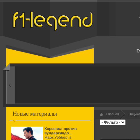
Г
Новые материалы
Главная
Энцикл
Хорошист против
вундеркиндо...
Марк Уэббер, в