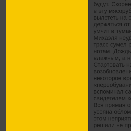
будут. Скорее
в эту мясору
вылететь на 
держаться от
умчит в тума
Михаэля неуд
трасс сумел 
нотам. Дождь
влажным, а н
Стартовать н
возобновлени
некоторое вр
«переобувани
вспоминал са
свидетелем к
Вся прямая о
усеяна облом
этом неприят
решили не пр