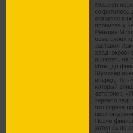
McLaren поех
сократилось 
оказался в н
провисев у не
Реакция Миха
осью своей м
заставил Хак
хладнокровие
вылететь на 
Итак, до фин
Шумахер вовс
вперед. Тут-
который впиш
автогонок. «
зеркало задн
что справа п
свои ощущени
После финиша
хотел было о