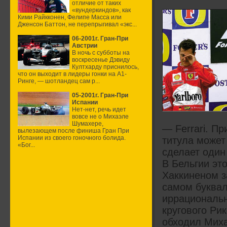
отличие от таких
«вундеркиндов», как
Кими Райкконен, Фелипе Масса или
Дженсон Баттон, не перепрыгивал «экс...
06-2001г. Гран-При
Австрии
В ночь с субботы на
воскресенье Дэвиду
Култхарду приснилось,
что он выходит в лидеры гонки на А1-
Ринге, — шотландец сам р...
05-2001г. Гран-При
Испании
Нет-нет, речь идет
вовсе не о Михаэле
Шумахере,
— Ferrari. П
вылезающем после финиша Гран При
Испании из своего гоночного болида.
титула может
«Бог...
сделает один
В Бельгии эт
Хаккиненом з
самом буквал
иррациональн
кругового Ри
обходил Миха