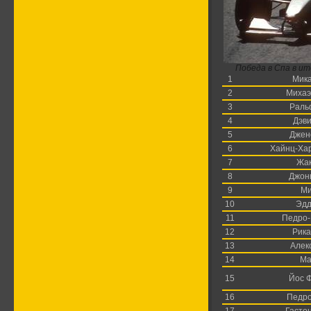
Победа в Спа в и
1
Мика
2
Михаэ
3
Раль
4
Дэви
5
Джен
6
Хайнц-Ха
7
Жак
8
Джон
9
Ми
10
Эдд
11
Педро-
12
Рика
13
Алек
14
Ма
15
Йос 
16
Педро