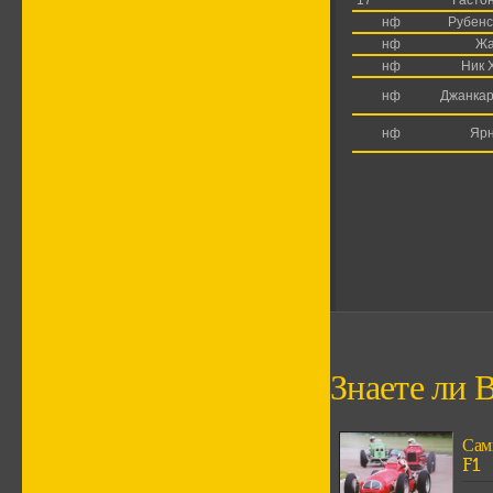
17
Гасто
нф
Рубенс
нф
Жа
нф
Ник 
нф
Джанкар
нф
Ярн
Знаете ли В
Сам
F1