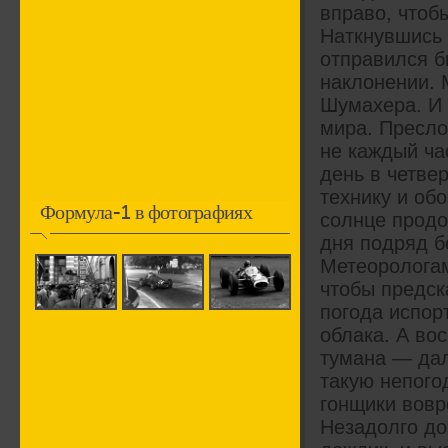
вправо, чтоб
Наткнувшись 
отправился б
наклонении. 
Шумахера. И 
мира. Пресло
не каждый ча
день в четве
технику и об
Формула-1 в фотографиях
солнце продо
дня подряд б
Метеорологам
чтобы предск
погода испор
облака. А во
тумана — дал
такую непого
гонщики вовр
Незадолго до