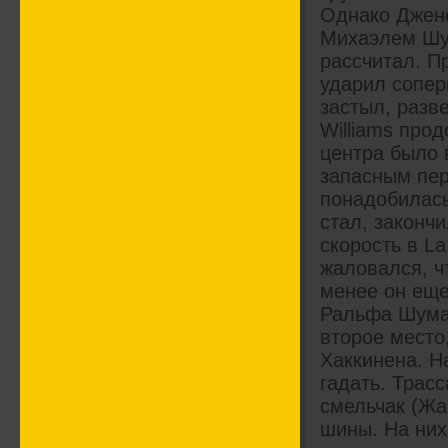
Однако Дженс
Михаэлем Шум
рассчитал. П
ударил сопер
застыл, разв
Williams про
центра было 
запасным пер
понадобилась
стал, законч
скорость в L
жаловался, ч
менее он еще
Ральфа Шума
второе место
Хаккинена. Н
гадать. Трас
смельчак (Жа
шины. На них 