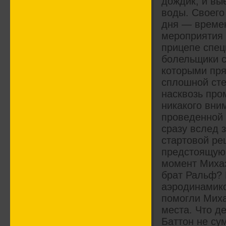
дождик, и в
воды. Своего
дня — времен
мероприятия 
прицепе спец
болельщики с
которыми пря
сплошной сте
насквозь про
никакого вни
проведенной 
сразу вслед 
стартовой ре
предстоящую 
момент Михаэ
брат Ральф? 
аэродинамико
помогли Миха
места. Что д
Баттон не су