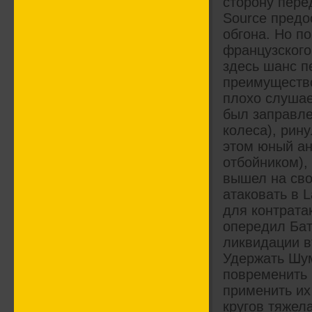
сторону пере
Source предо
обгона. Но п
французског
здесь шанс п
преимущество
плохо слушае
был заправле
колеса), рин
этом юный ан
отбойником),
вышел на сво
атаковать в 
для контрата
опередил Бат
ликвидации в
Удержать Шум
повременить 
применить их
кругов тяжел