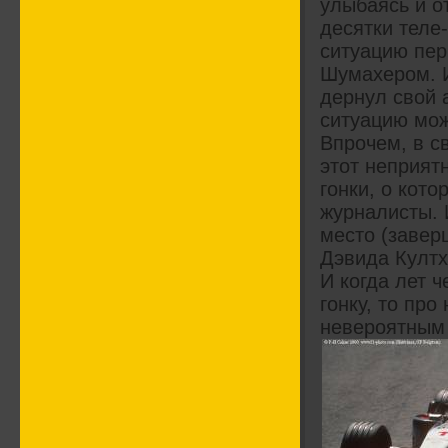
улыбаясь и о
десятки теле
ситуацию пер
Шумахером. И
дернул свой 
ситуацию мож
Впрочем, в с
этот неприят
гонки, о кот
журналисты. 
место (завер
Дэвида Култх
И когда лет 
гонку, то про
невероятным