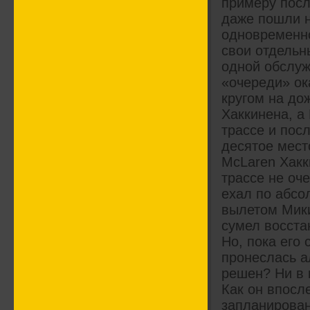
примеру посл
даже пошли н
одновременно
свои отдельн
одной обслуж
«очереди» о
кругом на до
Хаккинена, а
трассе и пос
десятое мест
McLaren Хакк
трассе не оч
ехал по абсо
вылетом Мики
сумел восста
Но, пока его
пронеслась а
решен? Ни в 
Как он впосл
запланирован