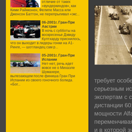
отличие от таких
«вундеркиндов», как
Кими Райкконен, Фелипе Масса или
Дженсон Баттон, не перепрыгивал «экс...
06-2001г. Гран-При
Австрии
В ночь с субботы на
воскресенье Дэвиду
Култхарду приснилось,
что он выходит в лидеры гонки на А1-
Ринге, — шотландец сам р...
05-2001г. Гран-При
Испании
Нет-нет, речь идет
вовсе не о Михаэле
Шумахере,
вылезающем после финиша Гран При
требует особ
Испании из своего гоночного болида.
«Бог...
серьезным ис
экспертам с 
дистанции 60
мощности Alf
переменчивая
и в которой 