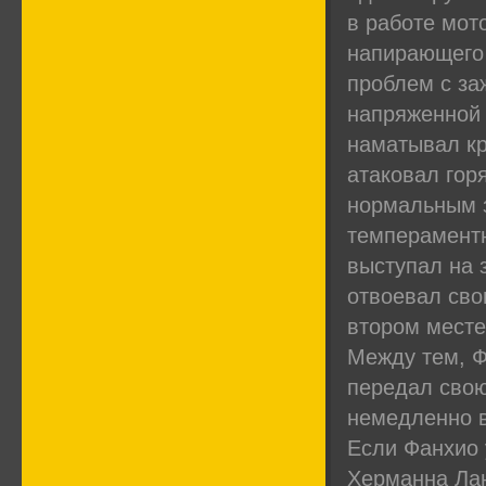
в работе мот
напирающего 
проблем с заж
напряженной 
наматывал кр
атаковал горя
нормальным з
темпераментн
выступал на 
отвоевал сво
втором месте
Между тем, Ф
передал сво
немедленно в
Если Фанхио 
Херманна Ланг