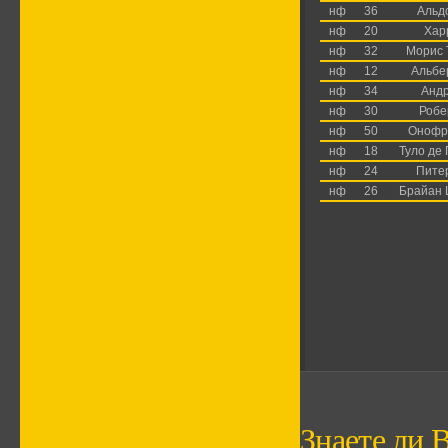
нф
36
Альд
нф
20
Хар
нф
32
Морис 
нф
12
Альбе
нф
34
Анд
нф
30
Робе
нф
50
Онофр
нф
18
Туло де
нф
24
Пите
нф
26
Брайан 
Знаете ли В