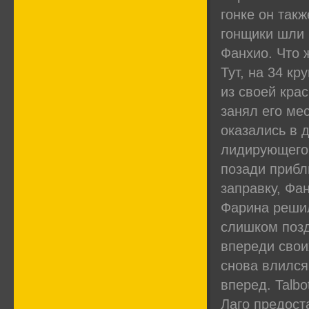
гонке он такж
гонщики шли 
Фанхио. Что 
Тут, на 34 кр
из своей кра
занял его ме
оказались в 
лидирующего 
позади прибл
заправку, Фа
Фарина решил
слишком позд
впереди своих
снова влился
вперед. Talbo
Лаго предост