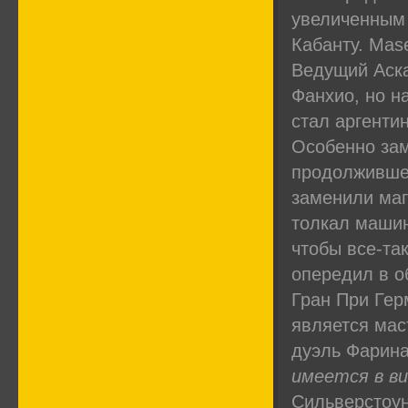
увеличенным
Кабанту. Mase
Ведущий Аска
Фанхио, но н
стал аргенти
Особенно зам
продолжившег
заменили маг
толкал машин
чтобы все-та
опередил в о
Гран При Гер
является мас
дуэль Фарина
имеется в в
Сильверстоун