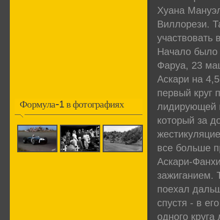
Хуана Мануэл
Виллорези. Т
участвовать 
Начало было 
Фаруа, 23 ма
Аскари на 4,
первый круг 
Формула-1 в фотографиях
лидирующей г
который за д
жестикуляцией
все больше п
Аскари-Фанхи
зажиганием. 
поехал дальш
спустя - в е
одного кругa