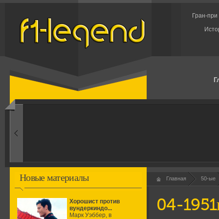
Гран-при
Исто
Г
1960-ые
Первые эксперименты
Новые материалы
Главная
50-ые
04-1951
Хорошист против
вундеркиндо...
Марк Уэббер, в