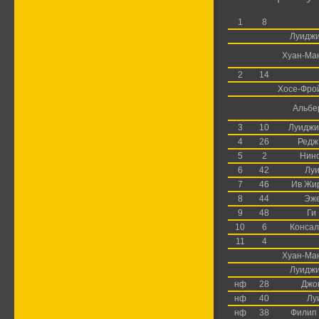
1
8
Луидж
Хуан-Ма
2
14
Хосе-Фро
Альбе
3
10
Луиджи
4
26
Редж
5
2
Нин
6
42
Лу
7
46
Ив Жи
8
44
Эж
9
48
Ги
10
6
Консал
11
4
Хуан-Ма
Луидж
нф
28
Джо
нф
40
Лу
нф
38
Филип