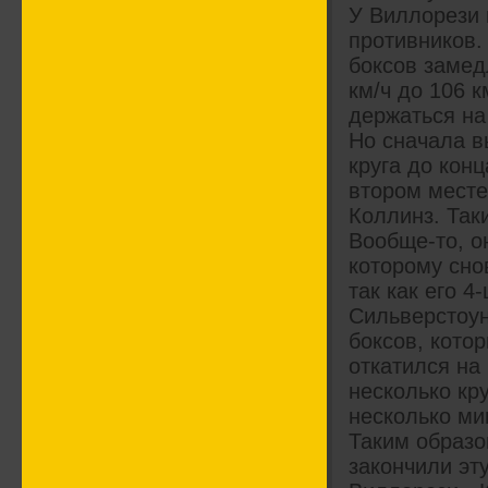
У Виллорези 
противников.
боксов замед
км/ч до 106 
держаться на 
Но сначала в
круга до конц
втором месте
Коллинз. Так
Вообще-то, о
которому сно
так как его 4
Сильверстоун
боксов, кото
откатился на
несколько кр
несколько ми
Таким образо
закончили эт