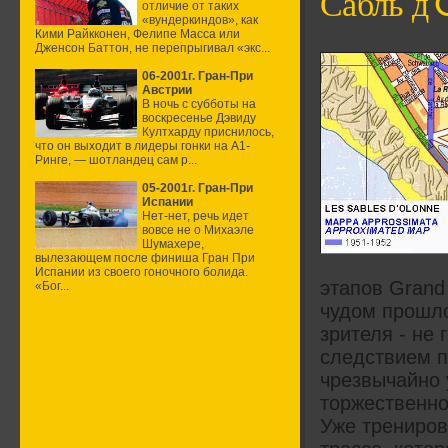
Сабль д'
отличие от таких
«вундеркиндов», как
Кими Райкконен, Фелипе Масса или
Дженсон Баттон, не перепрыгивал «экс...
06-2001г. Гран-При
Австрии
В ночь с субботы на
воскресенье Дэвиду
Култхарду приснилось,
что он выходит в лидеры гонки на А1-
Ринге, — шотландец сам р...
05-2001г. Гран-При
Испании
Нет-нет, речь идет
вовсе не о Михаэле
Шумахере,
вылезающем после финиша Гран При
Испании из своего гоночного болида.
этапов Grand 
«Бог...
чудом прошло
зрителя - не
следствием пр
чрезвычайно 
торжественно
Уже трениров