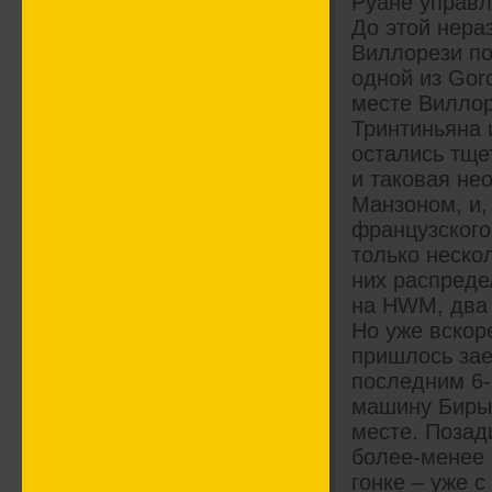
Руане управл
До этой нераз
Виллорези по
одной из Gor
месте Виллор
Тринтиньяна 
остались тще
и таковая не
Манзоном, и,
французского
только неско
них распреде
на HWМ, два 
Но уже вскор
пришлось зае
последним 6-
машину Биры,
месте. Позад
более-менее 
гонке – уже с