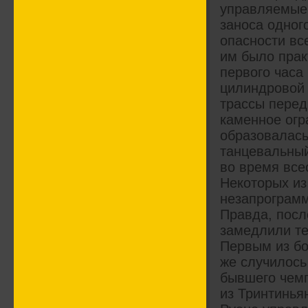
управляемые
заноса одног
опасности вс
им было прак
первого часа 
цилиндровой 
трассы перед
каменное огр
образовалась
танцевальный
во время все
Некоторых из
незапрограмм
Правда, пос
замедлили те
Первым из бо
же случилось 
бывшего чемп
из Тринтинья