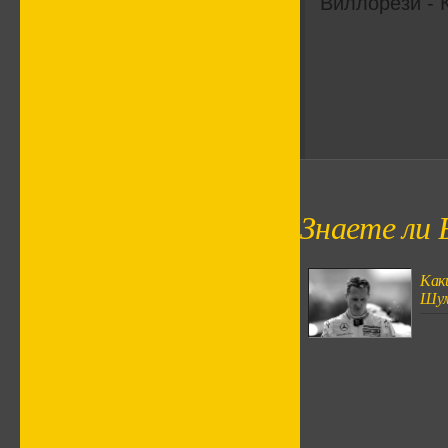
Виллорези - 
Знаете ли 
Каки
Шум