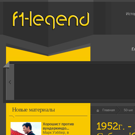
Исто
Г
1960-ые
Первые эксперименты
Новые материалы
Главная
50-ые
1952г. -
Хорошист против
вундеркиндо...
Марк Уэббер, в