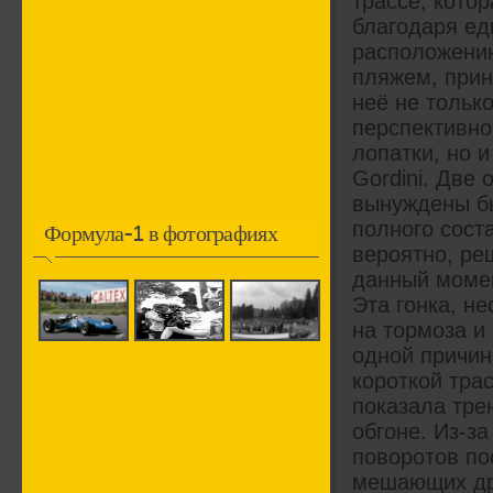
трассе, кото
благодаря ед
расположени
пляжем, прин
неё не тольк
перспективно
лопатки, но 
Gordini. Две
вынуждены б
полного соста
Формула-1 в фотографиях
вероятно, ре
данный моме
Эта гонка, н
на тормоза и
одной причин
короткой тра
показала тре
обгоне. Из-з
поворотов по
мешающих дру