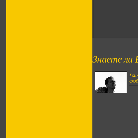
Знаете ли 
Гон
сход.