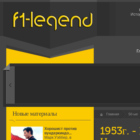
Исто
Г
1960-ые
Первые эксперименты
Новые материалы
Главная
50-ые
1953г. -
Хорошист против
вундеркиндо...
Марк Уэббер, в