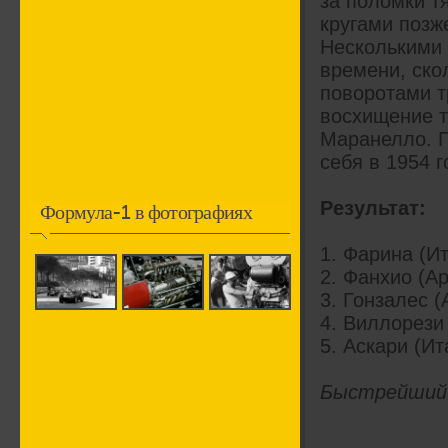
за поломки т
кругами позж
Несколькими 
времени, ско
поворотами т
восхищение т
Маранелло. П
себя в 1954 г
Результат:
Формула-1 в фотографиях
1. Фарина (Ит
2. Фанхио (Ар
3. Гонзалес (
4. Виллорези 
5. Аскари (Ит
Быстрейший к