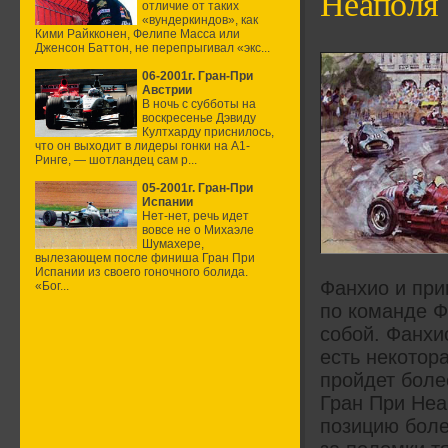
Неаполя
отличие от таких
«вундеркиндов», как
Кими Райкконен, Фелипе Масса или
Дженсон Баттон, не перепрыгивал «экс...
06-2001г. Гран-При
Австрии
В ночь с субботы на
воскресенье Дэвиду
Култхарду приснилось,
что он выходит в лидеры гонки на А1-
Ринге, — шотландец сам р...
05-2001г. Гран-При
Испании
Нет-нет, речь идет
вовсе не о Михаэле
Шумахере,
вылезающем после финиша Гран При
Испании из своего гоночного болида.
Фанхио и при
«Бог...
по команде Фа
собой. Фанхи
есть некотор
пройдет боле
Гран При Неа
позицию более