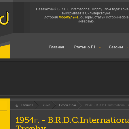
Незачетный B.R.D.C.International Trophy 1954 года: Гон
выигрывает в Сильверстоуне
История
Формулы-1
, обзоры, статьи исторические
интервью.
Главная
Статьи о F1
Сезоны
Главная
50-ые
Сезон 1954
1954г. - B.R.D.C.International 
1954г. - B.R.D.C.Internation
Trophy