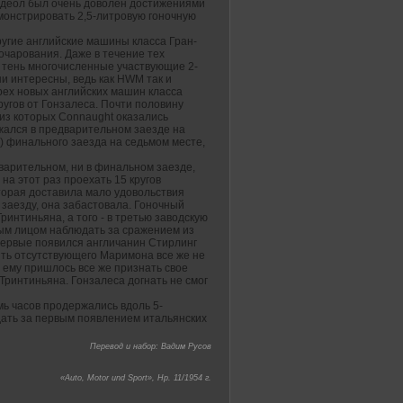
ндеол был очень доволен достижениями
монстрировать 2,5-литровую гоночную
ругие английские машины класса Гран-
зочарования. Даже в течение тех
в тень многочисленные участвующие 2-
ни интересны, ведь как HWM так и
рех новых английских машин класса
кругов от Гонзалеса. Почти половину
из которых Connaught оказались
жался в предварительном заезде на
км) финального заезда на седьмом месте,
варительном, ни в финальном заезде,
а этот раз проехать 15 кругов
торая доставила мало удовольствия
 заезду, она забастовала. Гоночный
интиньяна, а того - в третью заводскую
лым лицом наблюдать за сражением из
впервые появился англичанин Стирлинг
ить отсутствующего Маримона все же не
а ему пришлось все же признать свое
 Тринтиньяна. Гонзалеса догнать не смог
мь часов продержались вдоль 5-
дать за первым появлением итальянских
Перевод и набор: Вадим Русов
«Auto, Motor und Sport», Hp. 11/1954 г.