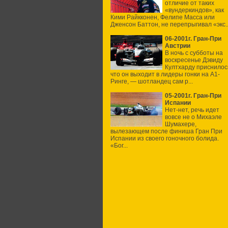
отличие от таких
«вундеркиндов», как
Кими Райкконен, Фелипе Масса или
Дженсон Баттон, не перепрыгивал «экс..
06-2001г. Гран-При
Австрии
В ночь с субботы на
воскресенье Дэвиду
Култхарду приснилос
что он выходит в лидеры гонки на А1-
Ринге, — шотландец сам р...
05-2001г. Гран-При
Испании
Нет-нет, речь идет
вовсе не о Михаэле
Шумахере,
вылезающем после финиша Гран При
Испании из своего гоночного болида.
«Бог...