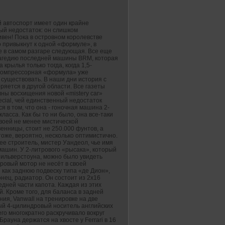
й автоспорт имеет один крайне
ый недостаток: он слишком
вен! Пока в островном королевстве
 привыкнут к одной «формуле», в
е в самом разгаре следующая. Все еще
агедию последней машины BRM, которая
 крылья только тогда, когда 1,5-
компрессорная «формула» уже
 существовать. В наши дни история с
яется в другой области. Все газеты
ны восхищения новой «mistery car»
ecial, чей единственный недостаток
я в том, что она - гоночная машина 2-
класса. Как бы то ни было, она все-таки
воей не менее мистической
енницы, стоит не 250.000 фунтов, а
о тоже, вероятно, несколько оптимистично.
ее строитель, мистер Уандеол, чье имя
машин. У 2-литрового «рысака», который
Сильверстоуна, можно было увидеть
ровый мотор не несёт в своей
 как заднюю подвеску типа «де Дион»,
нец, радиатор. Он состоит из 2х16
дней части капота. Каждая из этих
. Кроме того, для баланса в задней
ния, Vanwall на тренировке на две
вый 4-цилиндровый носитель английских
го многократно раскручивало вокруг
рауна держатся на хвосте у Ferrari в 16