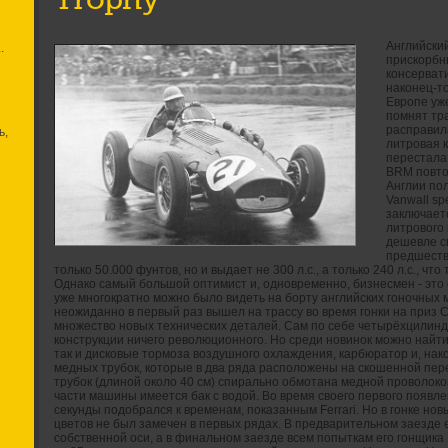
Английски
.
прискорбн
консервати
наконец-то
Европе уж
помнят тр
расправила
ь,
литровая 
перестала
BRM повтор
Англии пол
Vanwall sp
заключаетс
литрового 
дешевле с
предшеств
только 50.000 фунтов, но и выдает не 300 л.с., а только 240 л.с., чт
Однако самый большой оптимист и, одновременно, бизнесмен - это 
уже многократно можно было видеть на борту английских гоночных 
неожиданно в первый раз вышел на трассу во время гонки на приз 
множество новых технических деталей. Сам по себе четырёхцилинд
конструкции ничего революционного. Но среди новинок можно найти
так и дисковые тормоза воздушного охлаждения, карбюратор и, нако
медных трубок, которые в два ряда расположены на скошенной пере
трубок (длиной около 40 см) спирально обмотана медной проволокой
части машины имеется бак с водой. Во время своего первого появле
секунды подобрался к временам, показанным Ferrari. Но в гонке но
цветов не был замечен в первых рядах. В предварительном заезде е
собственной оси, а в финальном заезде всем попыткам его гонщика Б