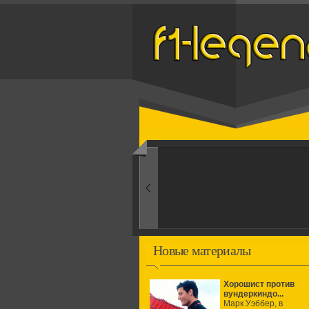
Назад
1960-ые
Первые эксперименты
Новые материалы
Хорошист против
вундеркиндо...
Марк Уэббер, в