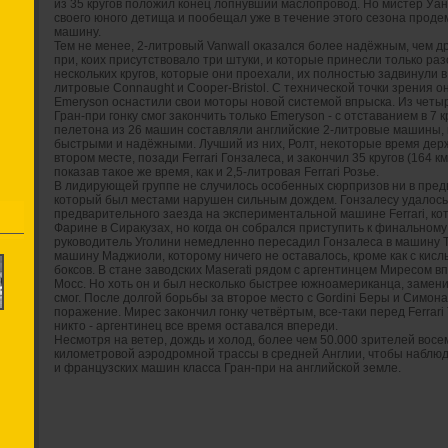
из 35 кругов положил конец лопнувший маслопровод. Но мистер Уа
своего юного детища и пообещал уже в течение этого сезона проде
машину.
Тем не менее, 2-литровый Vanwall оказался более надёжным, чем д
при, коих присутствовало три штуки, и которые принесли только ра
нескольких кругов, которые они проехали, их полностью задвинули 
литровые Connaught и Cooper-Bristol. С технической точки зрения о
Emeryson оснастили свои моторы новой системой впрыска. Из четы
Гран-при гонку смог закончить только Emeryson - с отставанием в 7 
пелетона из 26 машин составляли английские 2-литровые машины, 
быстрыми и надёжными. Лучший из них, Ролт, некоторые время дер
втором месте, позади Ferrari Гонзалеса, и закончил 35 кругов (164 
показав такое же время, как и 2,5-литровая Ferrari Розье.
В лидирующей группе не случилось особенных сюрпризов ни в пред
который был местами нарушен сильным дождем. Гонзалесу удалось н
предварительного заезда на экспериментальной машине Ferrari, ко
Фарине в Сиракузах, но когда он собрался приступить к финальному
руководитель Уголини немедленно пересадил Гонзалеса в машину Тр
машину Маджиоли, которому ничего не оставалось, кроме как с кис
боксов. В стане заводских Maserati рядом с аргентинцем Миресом 
Мосс. Но хоть он и был несколько быстрее южноамериканца, замен
смог. После долгой борьбы за второе место с Gordini Беры и Симон
поражение. Мирес закончил гонку четвёртым, все-таки перед Ferrari
никто - аргентинец все время оставался впереди.
Несмотря на ветер, дождь и холод, более чем 50.000 зрителей восе
километровой аэродромной трассы в средней Англии, чтобы наблю
и французских машин класса Гран-при на английской земле.