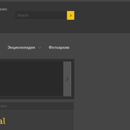
залес
Энциклопедия
Фотоархив
1970-ые
Эпоха аэродинамик
Trophy
al