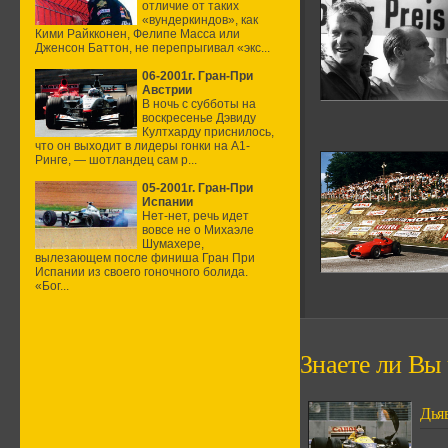
отличие от таких
«вундеркиндов», как
Кими Райкконен, Фелипе Масса или
Дженсон Баттон, не перепрыгивал «экс...
06-2001г. Гран-При
Австрии
В ночь с субботы на
воскресенье Дэвиду
Култхарду приснилось,
что он выходит в лидеры гонки на А1-
Ринге, — шотландец сам р...
05-2001г. Гран-При
Испании
Нет-нет, речь идет
вовсе не о Михаэле
Шумахере,
вылезающем после финиша Гран При
Испании из своего гоночного болида.
«Бог...
Знаете ли Вы ч
Дья