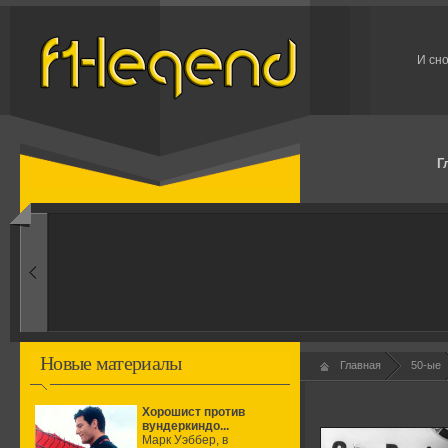
И сно
Г
1960-ые
Первые эксперименты
Новые материалы
Главная
50-ые
Хорошист против
вундеркиндо...
Марк Уэббер, в