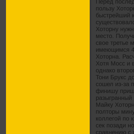
Перед послед
пользу Хотор
быстрейший кр
существовало
Хоторну нужн
место. Получи
свое третье 
имеющимся 40
Хоторна. Рас
Хотя Мосс и 
однако второ
Тони Брукс до
сошел из-за 
финишу прише
разыгранный 
Майку Хоторн
полторы мину
коллегой по 
сек позади но
сравнению с