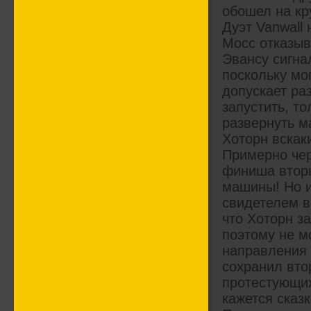
обошел на кр
Дуэт Vanwall
Мосс отказыва
Эвансу сигна
поскольку мо
допускает ра
запустить, т
развернуть м
Хоторн вскаки
Примерно чер
финиша вторы
машины! Но 
свидетелем в
что Хоторн за
поэтому не м
направления 
сохранил вто
протестующих
кажется сказ