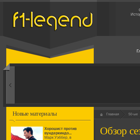
Исто
Г
1960-ые
Первые эксперименты
Новые материалы
Главная
50-ые
Обзор се
Хорошист против
вундеркиндо...
Марк Уэббер, в