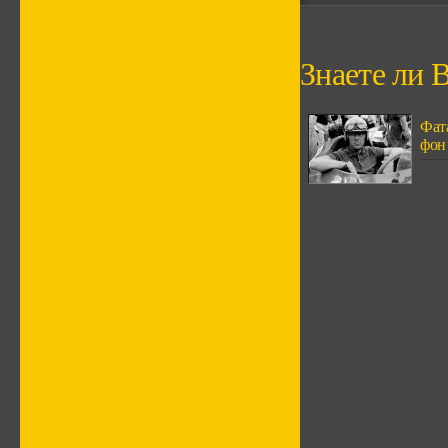
Знаете ли В
Фат
фон 