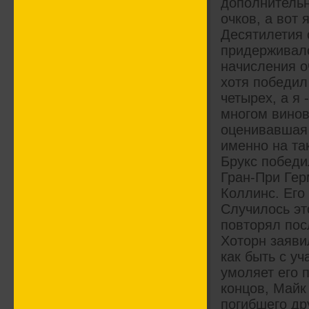
дополнительн
очков, а вот
Десятилетия 
придерживалс
начисления о
хотя победил 
четырех, а я 
многом винов
оценивавшая 
именно на так
Брукс победи
Гран-При Гер
Коллинс. Его 
Случилось эт
повторял посл
Хоторн заяви
как быть с у
умоляет его п
концов, Майк
погибшего др