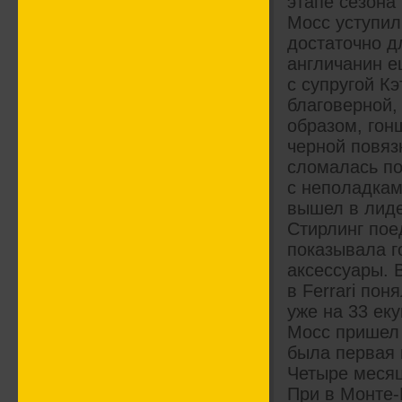
этапе сезона
Мосс уступил
достаточно д
англичанин е
с супругой Кэ
благоверной,
образом, гон
черной повяз
сломалась по
с неполадкам
вышел в лидер
Стирлинг пое
показывала г
аксессуары. 
в Ferrari пон
уже на 33 ек
Мосс пришел 
была первая 
Четыре месяц
При в Монте-