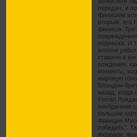
захватили ли
передач, и по
финишем возн
вторым, его 
финиша. Трет
поврежденном
подвеска. И 
вполне работ
ставили в ви
вождения, ка
моменты, ког
мировую гоно
Блондин-брит
назад, когда
Ferrari Луид
внебрачная с
большие карт
Франции Мусс
победить". Та
Феррари. Фра