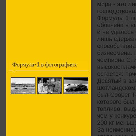
мира - это л
господствова
Формулы 1 по
облачена в в
и не удалось
лишь сдержан
способствова
бизнесмена. 
чемпиона Ст
Формула-1 в фотографиях
высокооплачи
остается: по
Десятый в за
шотландскому
был Cooper Т
которого был
топливо, выда
чем у конкуре
200 кг меньше
За неимением