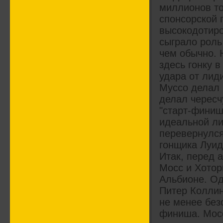
миллионов т
спонсорской 
высокодотиро
сыграло роль
чем обычно. 
здесь гонку 
удара от лид
Муссо делал 
делал чересч
"старт-финиш
идеальной ли
перевернулся
гонщика Луид
Итак, перед 
Мосс и Хотор
Альбионе. Од
Питер Коллин
не менее без
финиша. Мосс