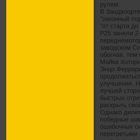
рулем.
В Зандвоорте
"законный по
"от старта д
P25 заняли 2-
переднемото
заводском Co
обогнав, тем 
Майка Хоторн
Энцо Феррари
продолжаться
улучшения. Н
лучшей сторо
быстрых отре
раскрыть сво
Однако дилет
победные шанс
ошибочных си
перегретыми 