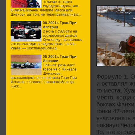
отличие от таких
«вундеркиндов», как
Кими Райкконен, Фелипе Масса или
Дженсон Баттон, не перепрыгивал «экс...
06-2001г. Гран-При
Австрии
В ночь с субботы на
воскресенье Дэвиду
Култхарду приснилось,
что он выходит в лидеры гонки на А1-
Ринге, — шотландец сам р...
05-2001г. Гран-При
Испании
Нет-нет, речь идет
вовсе не о Михаэле
Шумахере,
Формуле 1. О
вылезающем после финиша Гран При
Испании из своего гоночного болида.
и оставлял ж
«Бог...
го места, Ху
место, когда
боксах Фанхи
гонки 47-лет
участвовать в
покинул чело
То, что отра