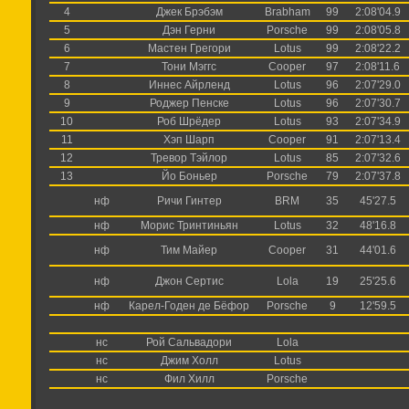
4
Джек Брэбэм
Brabham
99
2:08'04.9
5
Дэн Герни
Porsche
99
2:08'05.8
6
Мастен Грегори
Lotus
99
2:08'22.2
7
Тони Мэггс
Cooper
97
2:08'11.6
8
Иннес Айрленд
Lotus
96
2:07'29.0
9
Роджер Пенске
Lotus
96
2:07'30.7
10
Роб Шрёдер
Lotus
93
2:07'34.9
11
Хэп Шарп
Cooper
91
2:07'13.4
12
Тревор Тэйлор
Lotus
85
2:07'32.6
13
Йо Боньер
Porsche
79
2:07'37.8
нф
Ричи Гинтер
BRM
35
45'27.5
нф
Морис Тринтиньян
Lotus
32
48'16.8
нф
Тим Майер
Cooper
31
44'01.6
нф
Джон Сертис
Lola
19
25'25.6
нф
Карел-Годен де Бёфор
Porsche
9
12'59.5
нс
Рой Сальвадори
Lola
нс
Джим Холл
Lotus
нс
Фил Хилл
Porsche