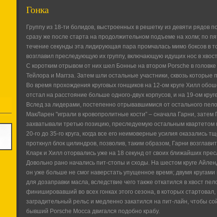
Гонка
Группу из 18-ти болидов, выстроенных в решетку из девяти рядов п
сразу же после старта на продолжительном подъеме на холм; по пя
течение секунды эта лидирующая пара промчалась мимо боксов в то
возглавил преследующую их группу, включающую идущих нос в хвост
С коротким отрывом от них шел Боннье на втором Porsche в головке
Тейлора и Маггза. Затем шли остальные участники, сквозь которые 
Во время прохождения круговых гонщиков на 12-ом круге Хилл обоше
отстал на расстояние больше одного-двух корпусов, и на 19-ом круг
Вслед за лидерами, постепенно отрывавшимися от остального пелот
МакЛарен "играли в кровопролитные кости” – сначала Гарни, затем 
захватывали третью позицию, преследуемую остальным квартетом п
20-го до 35-го круга, когда все его неимоверные усилия оказались т
проткнул блок цилиндров, позволив, таким образом, Гарни возглавит
Кларк и Хилл оторвались уже на 18 секунд от своих ближайших пре
Довольно рано начались пит-стопы и сходы. На шестом круге Айленд
он уже больше не смог наверстать упущенное время; двумя кругами
для дозаправки масла, вследствие чего также откатился в хвост пе
финишировавший во всех гонках этого сезона, в которых стартовал,
заградительный рельс и медленно закатился на пит-лайн, чтобы со
бывший Porsche Мосса двигался подобно крабу.