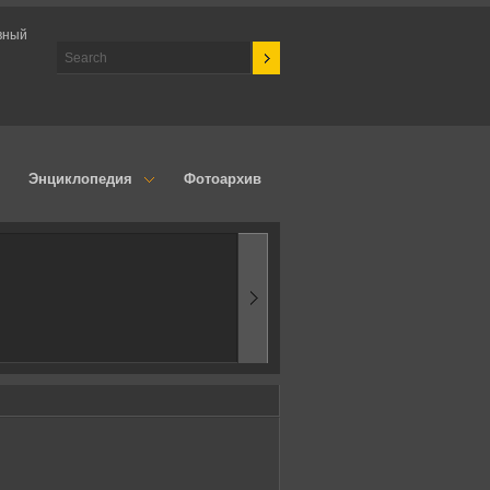
вный
Энциклопедия
Фотоархив
1970-ые
Эпоха аэродинамик