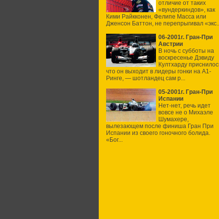
отличие от таких
«вундеркиндов», как
Кими Райкконен, Фелипе Масса или
Дженсон Баттон, не перепрыгивал «экс..
06-2001г. Гран-При
Австрии
В ночь с субботы на
воскресенье Дэвиду
Култхарду приснилос
что он выходит в лидеры гонки на А1-
Ринге, — шотландец сам р...
05-2001г. Гран-При
Испании
Нет-нет, речь идет
вовсе не о Михаэле
Шумахере,
вылезающем после финиша Гран При
Испании из своего гоночного болида.
«Бог...