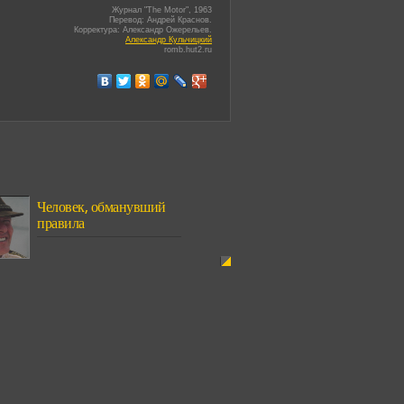
Журнал "The Motor", 1963
Перевод: Андрей Краснов.
Корректура: Александр Ожерельев.
Александр Кульчицкий
romb.hut2.ru
Человек, обманувший
правила