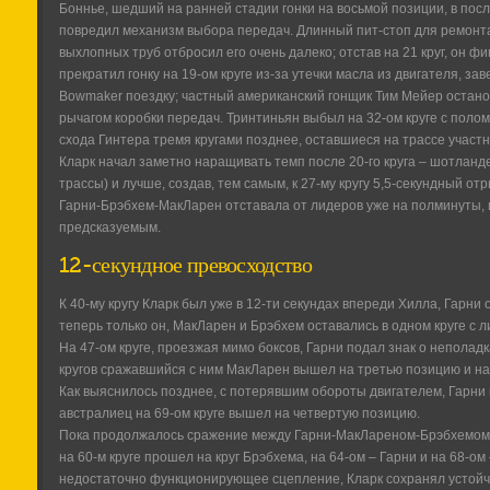
Боннье, шедший на ранней стадии гонки на восьмой позиции, в пос
повредил механизм выбора передач. Длинный пит-стоп для ремонта
выхлопных труб отбросил его очень далеко; отстав на 21 круг, он ф
прекратил гонку на 19-ом круге из-за утечки масла из двигателя, з
Bowmaker поездку; частный американский гонщик Тим Мейер остано
рычагом коробки передач. Тринтиньян выбыл на 32-ом круге с поло
схода Гинтера тремя кругами позднее, оставшиеся на трассе участн
Кларк начал заметно наращивать темп после 20-го круга – шотланде
трассы) и лучше, создав, тем самым, к 27-му кругу 5,5-секундный от
Гарни-Брэбхем-МакЛарен отставала от лидеров уже на полминуты, и
предсказуемым.
12-секундное превосходство
К 40-му кругу Кларк был уже в 12-ти секундах впереди Хилла, Гарни
теперь только он, МакЛарен и Брэбхем оставались в одном круге с 
На 47-ом круге, проезжая мимо боксов, Гарни подал знак о неполадка
кругов сражавшийся с ним МакЛарен вышел на третью позицию и на
Как выяснилось позднее, с потерявшим обороты двигателем, Гарни 
австралиец на 69-ом круге вышел на четвертую позицию.
Пока продолжалось сражение между Гарни-МакЛареном-Брэбхемом, 
на 60-м круге прошел на круг Брэбхема, на 64-ом – Гарни и на 68-о
недостаточно функционирующее сцепление, Кларк сохранял устойч