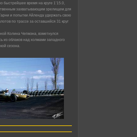
но быстрейшее время на круге 1’15.0,
динственным захватывающим зрелищем для
арни и попытки Айленда удержать свою
отов по трассе за оставшийся 31 круг
лной Колина Чепмэна, взметнулся
сь из облаков над холмами западного
кой сезона.