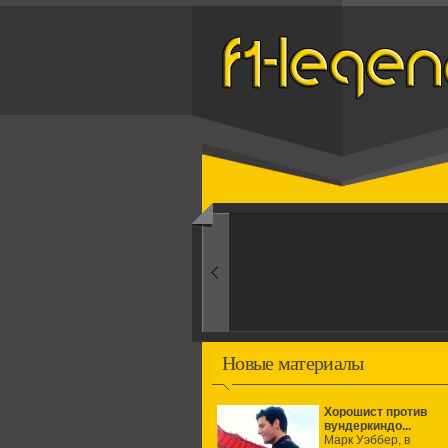
Назад
1960-ые
Первые эксперименты
Новые материалы
Хорошист против
вундеркиндо...
Марк Уэббер, в