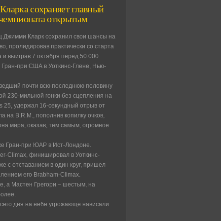
Кларка сохраняет главный
 чемпионата открытым
 Джимми Кларк сохранил свои шансы на
во, пролидировав практически со старта
 и выиграв 7 октября перед 50.000
 Гран-при США в Уоткинс-Глене, Нью-
оведший почти всю последнюю половину
ой 230-мильной гонки без сцепления на
s 25, удержал 16-секундный отрыв от
а на B.R.M., пополнив копилку очков,
на мира, оказав, тем самым, огромное
же Гран-при ЮАР в Ист-Лондоне.
r-Climax, финишировал в Уоткинс-
же с отставанием в один круг, пришел
плением его Brabham-Climax.
, а Мастен Грегори – шестым, на
более.
всего дня на небе угрожающе нависали