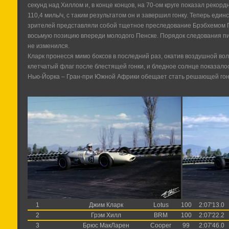
секунд над Хиллом и, в конце концов, на 70-ом круге показал рекорд
110,4 миль/ч, с таким результатом он и завершил гонку. Теперь е
зрителей представляли собой тщетное преследование Брэбхемом Г
восьмую позицию впереди молодого Пенске. Порядок следования пил
не изменился.
Кларк пронесся мимо боксов в последний раз, окатив воздушной во
клетчатый флаг после блестящей гонки, и бледное солнце показало
Нью-Йорка – Гран-при Южной Африки обещает стать решающей гон
1
Джим Кларк
Lotus
100
2:07'13.0
2
Грэм Хилл
BRM
100
2:07'22.2
3
Брюс МакЛарен
Cooper
99
2:07'46.0