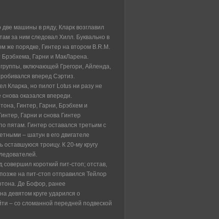
о две машины в ряду, Кларк возглавил
там за ним следовал Хилл. Буквально в
м же порядке, Гинтер на втором B.R.M.
 Брэбхема, Гарни и МакЛарена.
 группы, включающей Грегори, Айленда,
пробивался вперед Сэртиз.
л Кларка, но пилот Lotus ни разу не
е снова оказался впереди.
она, Гинтер, Гарни, Брэбхем и
Гинтер, Гарни и снова Гинтер
о пятам. Гинтер оставался третьим с
щетными – шатун в его двигателе
ь оставшуюся троицу. К 20-му кругу
следователей.
 совершил короткий пит-стоп; отстав,
 позже на пит-стоп отправился Тейлор
лотона. Де Бофор, ранее
 на девятом круге ударился о
йти – со сломанной передней подвеской