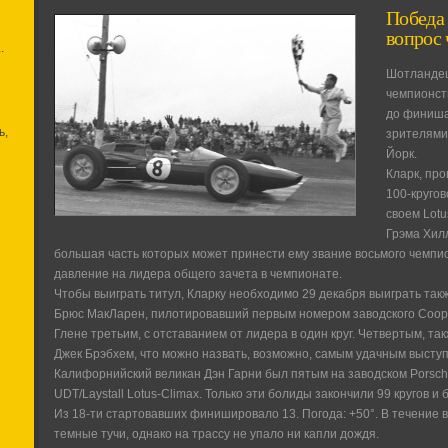
Победа 
вопрос
.
Шотландец
чемпионст
до финиша
ь,
зрителями
Йорк.
Кларк, пр
100-кругов
своем Lotu
Грэма Хилл
большая часть которых может принести ему звание восьмого чемпио
давление на лидера общего зачета в чемпионате.
Чтобы выиграть титул, Кларку необходимо 29 декабря выиграть так
Брюс МакЛарен, пилотировавший первым номером заводского Coope
Глене третьим, с отставанием от лидера в один круг. Четвертым, так
Джек Брэбхем, что можно назвать, возможно, самым удачным высту
Калифорнийский великан Дэн Гарни был пятым на заводском Porsche
UDT/Laystall Lotus-Climax. Только эти болиды закончили 99 кругов и 
Из 18-ти стартовавших финишировало 13. Погода: +50°. В течение 
темные тучи, однако на трассу не упало ни капли дождя.