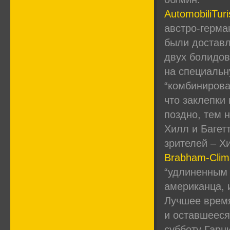
AutomobiliTur
австро-герма
были доставл
двух болидов
на специальн
“комбинирова
что заклепки
поздно, тем 
Хилл и Багет
зрителей – Х
Brabham-Clim
“удлиненным 
американца, 
Лучшее время
и оставшееся
субботу Гарн