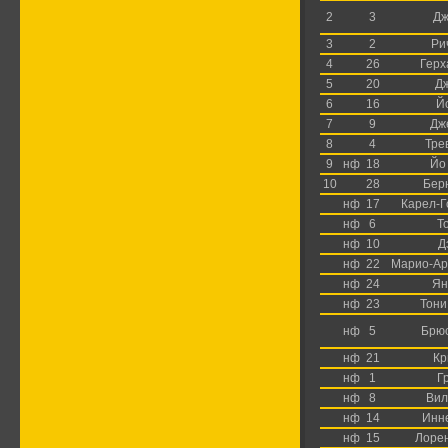
2
3
Дж
3
2
Ри
4
26
Герх
5
20
Д
6
16
Й
7
9
Дж
8
4
Тре
9
нф
18
Йо
10
28
Бер
нф
17
Карел-Г
нф
6
Т
нф
10
Д
нф
22
Марио-Ар
нф
24
Ян
нф
23
Тони
нф
5
Брю
нф
21
Кр
нф
1
Г
нф
8
Вил
нф
14
Инн
нф
15
Лоре