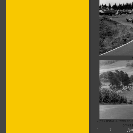
Для Грэма Хилла гон
отказ
1
7
Дж