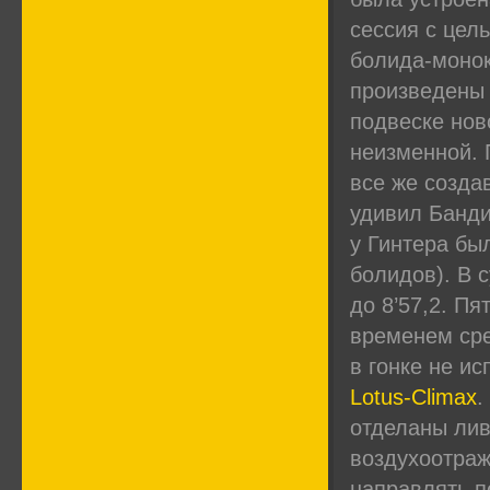
сессия с цел
болида-монок
произведены 
подвеске нов
неизменной. 
все же созда
удивил Банди
у Гинтера был
болидов). В 
до 8’57,2. П
временем сре
в гонке не ис
Lotus-Climax
.
отделаны лив
воздухоотраж
направлять п