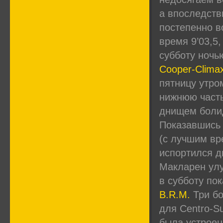
а впоследств
постепенно в
время 9’03,5,
субботу ночь
Cooper-Clima
пятницу утро
нижнюю часть
днищем болид
Показавшись 
(с лучшим вр
испортился дв
Макларен улу
в субботу пок
B.R.M.
Три бо
для Centro-S
была устроен