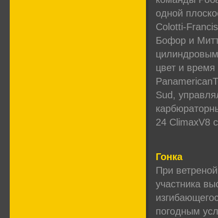
одной плоско
Colotti-Franc
Бофор и Мит
цилиндровыми
цвет и время
PanamericanT
Sud, управля
карбюраторны
24 ClimaxV8 
Гонка
При ветреной
участника вы
изгибающегос
погодным усл