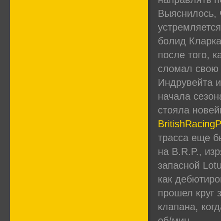
Выяснилось, 
устремляется
болид Кларка
после того, 
сломал свою 
Индрувейта и
начала сезон
стояла новейш
BritishRacingP
трасса еще б
на B.R.P., и
запасной Lotu
как дебютиро
прошел круг 
клапана, ког
об/мин.