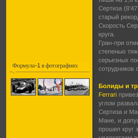
Сертиза (8’47
старый рекорд
Скорость Сер
круга.
Гран-при отм
степенью тяж
серьезных по
Формула-1 в фотографиях
сотрудников 
Болиды и тр
Ferrari
привез
углом развал
Сертиза и Ма
Мане, и допу
прошел круг з
недосягаем в