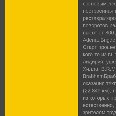
сосновым лес
построенная 
реставраторо
поворотов ра
высот от 800
AdenauBrigde
Старт прошел
кого-то из в
лидируя, уше
Хилла, B.R.M
BrabhamБрабе
оказания тех
(22,849 км), 
из которых п
естественно,
зрителям тру