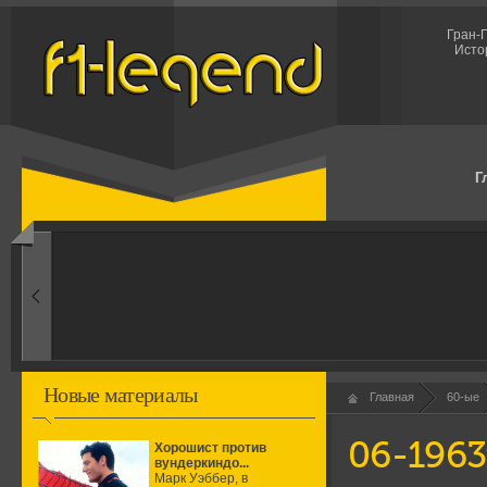
Гран-П
Исто
Г
1960-ые
Первые эксперименты
Новые материалы
Главная
60-ые
06-1963
Хорошист против
вундеркиндо...
Марк Уэббер, в