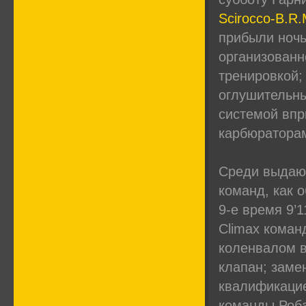
Scirocco-B.R
прибыли ночь
организованн
тренировкой;
оглушительны
системой впр
карбюратора
Среди выдающ
команд, как 
9-е время 9’1
Climax коман
коленвалом в
клапан; заме
квалификацие
команды Роба