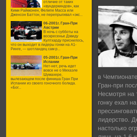
отличие от таких
«вундеркиндов», как
Кими Райкконен, Фелипе Масса или
Дженсон Баттон, не перепрыгивал «экс...
06-2001г. Гран-При
Австрии
В ночь с субботы на
воскресенье Дэвиду
Култхарду приснилось,
что он выходит в лидеры гонки на А1-
Ринге, — шотландец сам р...
05-2001г. Гран-При
Испании
Нет-нет, речь идет
вовсе не о Михаэле
Шумахере,
в Чемпионате
вылезающем после финиша Гран При
Испании из своего гоночного болида.
Гран-при пос
«Бог...
Несмотря на 
гонку ехал н
прессинговат
лидерство. Д
настолько ог
лишь на 1,6 