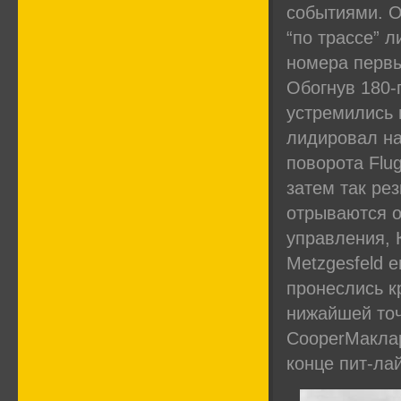
событиями. 
“по трассе” 
номера перв
Обогнув 180-
устремились 
лидировал на
поворота Flug
затем так ре
отрываются о
управления, 
Metzgesfeld е
пронеслись кр
нижайшей точ
CooperМаклар
конце пит-ла