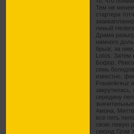
то, что появ
Тем не менее
стартера тот
зааквапланир
левый Heders
Драма разыгр
намного доль
брызг, за ни
Lotus. Затем
Бофор, Ревсо
семь болидов
известно, фа
Frauenkreuz в
закрутилась,
середину пело
значительны
Амона, Митте
все пять пил
свою левую р
секунд Грэм Х