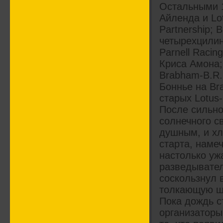
Остальными 1
Айленда и Lot
Partnership;
четырехцилин
Parnell Raci
Криса Амона;
Brabham-B.R.
Боннье на Br
старых Lotus
После сильно
солнечного с
душным, и хл
старта, наме
настолько уж
разведывател
соскользнул 
толкающую шт
Пока дождь с
организаторы