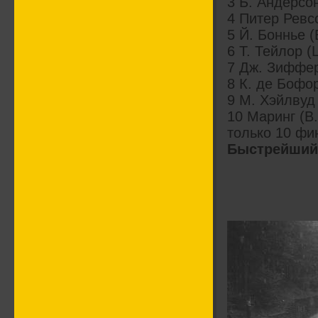
3 Б. Андерсон
4 Питер Ревсо
5 Й. Боннье (
6 T. Тейлор (L
7 Дж. Зиффер
8 К. де Бофор
9 М. Хэйлвуд 
10 Маринг (B.
только 10 фи
Быстрейший