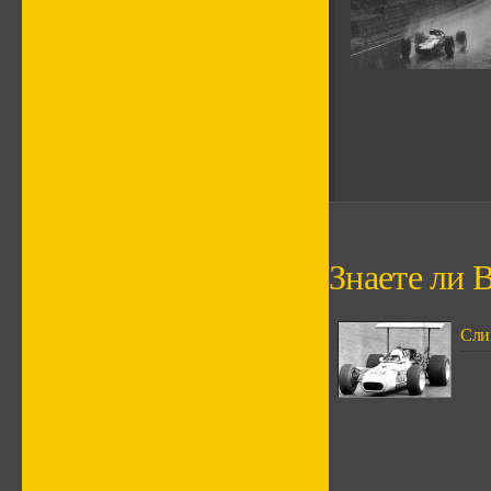
Знаете ли В
Сли