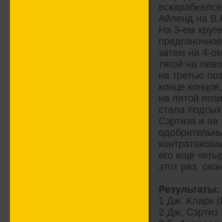
вскарабкался
Айленд на B.
На 3-ем круг
предгоночное
затем на 4-о
тягой на лев
на третью по
конце концов
на пятой поз
стала подсых
Сэртиза и на
одобрительны
контратакова
его еще четы
этот раз, око
Результаты:
1 Дж. Кларк (L
2 Дж. Сэртиз (