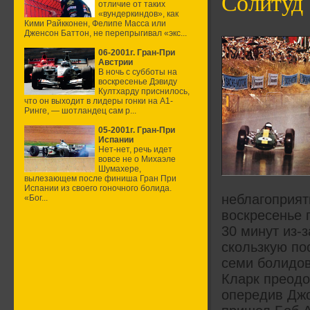
Солитуд
отличие от таких
«вундеркиндов», как
Кими Райкконен, Фелипе Масса или
Дженсон Баттон, не перепрыгивал «экс...
06-2001г. Гран-При
Австрии
В ночь с субботы на
воскресенье Дэвиду
Култхарду приснилось,
что он выходит в лидеры гонки на А1-
Ринге, — шотландец сам р...
05-2001г. Гран-При
Испании
Нет-нет, речь идет
вовсе не о Михаэле
Шумахере,
вылезающем после финиша Гран При
Испании из своего гоночного болида.
неблагоприят
«Бог...
воскресенье 
30 минут из-
скользкую по
семи болидов
Кларк преодол
опередив Джон