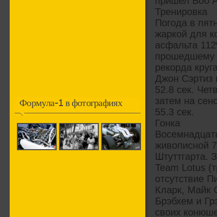
пришел Боб А
Тренировка
Погода в пят
жаркой для к
асфальта 112
прошедшему кр
рекорда круг
Джон Сэртиз н
52.8 сек. Чет
затем на сен
Формула-1 в фотографиях
55.3 сек.
Гонка
Восемнадцать
живописной 7
Штуттгарта. 
Team Lotus (т
отсутствие П
Кларк, Майк 
Брэбхем и Г
своих конюшен