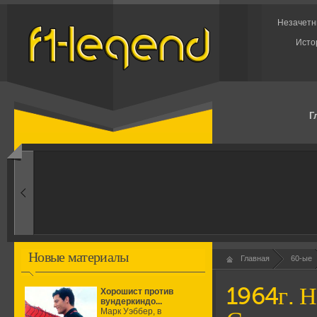
Незачетн
Исто
Г
1960-ые
Первые эксперименты
Новые материалы
Главная
60-ые
1964г. Н
Хорошист против
вундеркиндо...
Марк Уэббер, в