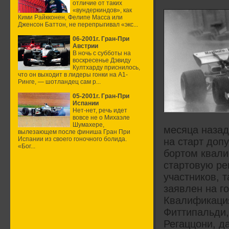
отличие от таких
«вундеркиндов», как
Кими Райкконен, Фелипе Масса или
Дженсон Баттон, не перепрыгивал «экс...
06-2001г. Гран-При
Австрии
В ночь с субботы на
воскресенье Дэвиду
Култхарду приснилось,
что он выходит в лидеры гонки на А1-
Ринге, — шотландец сам р...
05-2001г. Гран-При
Испании
Нет-нет, речь идет
вовсе не о Михаэле
Шумахере,
месяца назад
вылезающем после финиша Гран При
Испании из своего гоночного болида.
на старт доп
«Бог...
бортом квали
стартовую ре
участников, т
заявлен на го
Квалификаци
Фиттипальди,
Регаццони, д