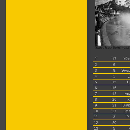
Жан-Пьер Бельтуаз 
1
17
Жан
2
6
3
8
Эмер
4
1
5
15
Б
6
16
7
12
Ан
8
26
Х
9
21
Вил
10
27
Ро
11
3
Р
12
20
13
5