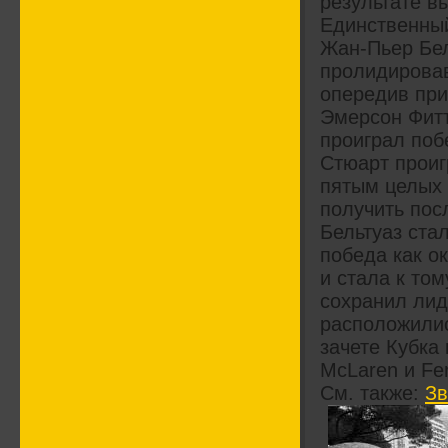
результате в
Единственный
Жан-Пьер Бел
пролидировав
опередив при
Эмерсон Фитт
проиграл поб
Стюарт проиг
пятым целых 
получить пос
Бельтуаз ста
победа как ок
и стала к то
сохранил лид
расположилис
зачете Кубка 
McLaren и Fer
См. также:
Зв