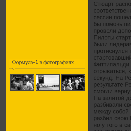
Стюарт распо
соответствен
сессии пошел
бы помочь пи
провели допо
Пилоты старт
были лидерам
протиснулся 
стартовавший
Формула-1 в фотографиях
Фиттипальди.
отрываться, 
секунд. На Р
результате Р
смогли верну
На залитой д
разбивали св
между собой 
разбил свою 
но у того в 