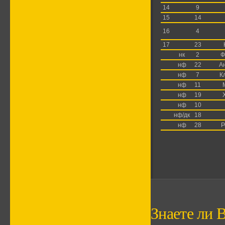
14
9
15
14
16
4
17
23
нк
2
Ф
нф
22
А
нф
7
К
нф
11
нф
19
нф
10
нф/дк
18
нф
28
Р
Знаете ли В