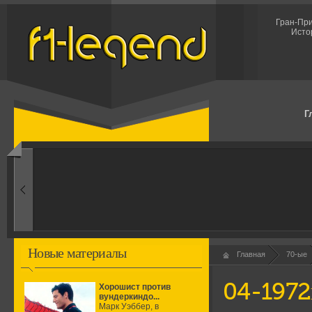
Гран-При
Исто
Г
1960-ые
Первые эксперименты
Новые материалы
Главная
70-ые
04-1972
Хорошист против
вундеркиндо...
Марк Уэббер, в