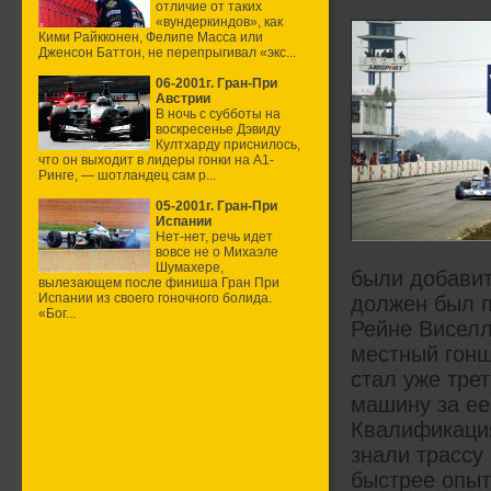
отличие от таких
«вундеркиндов», как
Кими Райкконен, Фелипе Масса или
Дженсон Баттон, не перепрыгивал «экс...
06-2001г. Гран-При
Австрии
В ночь с субботы на
воскресенье Дэвиду
Култхарду приснилось,
что он выходит в лидеры гонки на А1-
Ринге, — шотландец сам р...
05-2001г. Гран-При
Испании
Нет-нет, речь идет
вовсе не о Михаэле
Шумахере,
были добавит
вылезающем после финиша Гран При
Испании из своего гоночного болида.
должен был по
«Бог...
Рейне Виселл
местный гонщ
стал уже тре
машину за ее
Квалификация
знали трассу
быстрее опыт