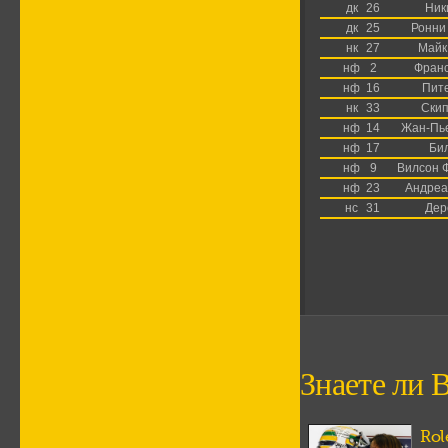
дк
26
Ник
дк
25
Ронни
нк
27
Майк
нф
2
Франс
нф
16
Пите
нк
33
Скип
нф
14
Жан-Пье
нф
17
Бил
нф
9
Вилсон 
нф
23
Андреа
нс
31
Дер
Знаете ли В
Rol