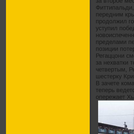
за второе ме
Фиттипальди,
передним кры
продолжил го
уступил побе
новоиспеченн
пределами пе
позиции поте
Регаццони см
за нехватки 
четвертым, Р
шестерку Кри
В зачете кома
теперь ведет
опережает Хью