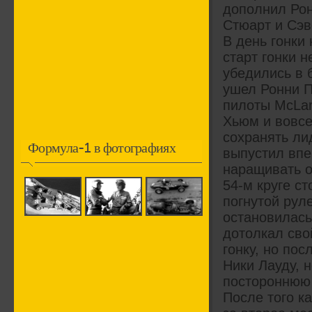
дополнил Рон
Стюарт и Сэв
В день гонки 
старт гонки 
убедились в 
ушел Ронни П
пилоты McLar
Хьюм и вовсе
сохранять ли
Формула-1 в фотографиях
выпустил впе
наращивать о
54-м круге с
погнутой рул
остановилась
дотолкал сво
гонку, но по
Ники Лауду, 
постороннюю 
После того к