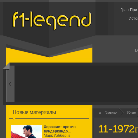
Гран-При 
Исто
Г
1960-ые
Первые эксперименты
Новые материалы
Главная
70-ые
11-1972
Хорошист против
вундеркиндо...
Марк Уэббер, в