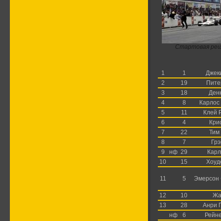
Стартовая реш
1
1
Джек
2
19
Пите
3
18
Ден
4
8
Карлос
5
11
Клей 
6
4
Кри
7
22
Тим
8
7
Грэ
9
нф
29
Карл
10
15
Хоуд
11
5
Эмерсон 
12
10
Жа
13
28
Анри 
нф
6
Рейне