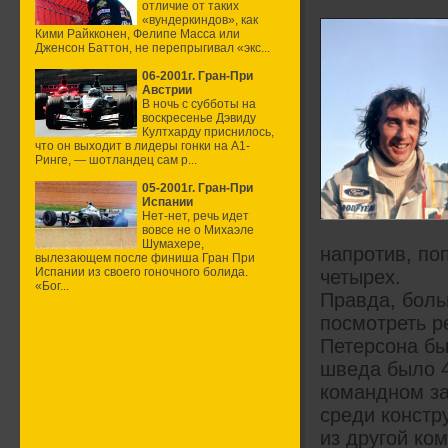
отличие от таких
«вундеркиндов», как
Кими Райкконен, Фелипе Масса или
Дженсон Баттон, не перепрыгивал «экс...
06-2001г. Гран-При
Австрии
В ночь с субботы на
воскресенье Дэвиду
Култхарду приснилось,
что он выходит в лидеры гонки на А1-
Ринге, — шотландец сам р...
05-2001г. Гран-При
Испании
Нет-нет, речь идет
вовсе не о Михаэле
Шумахере,
напротив, по
вылезающем после финиша Гран При
Испании из своего гоночного болида.
четырех.
«Бог...
Правда, боль
посмотреть р
Петерсона бы
шведа было 4
командном за
среди констр
из другой ко