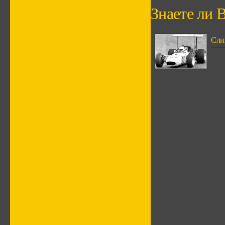
Знаете ли В
Сли