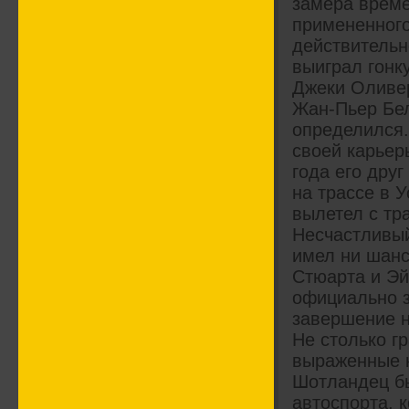
замера време
примененного
действительн
выиграл гонк
Джеки Оливер
Жан-Пьер Бел
определился.
своей карьер
года его дру
на трассе в 
вылетел с тра
Несчастливый
имел ни шанс
Стюарта и Эй
официально з
завершение н
Не столько г
выраженные к
Шотландец б
автоспорта, 