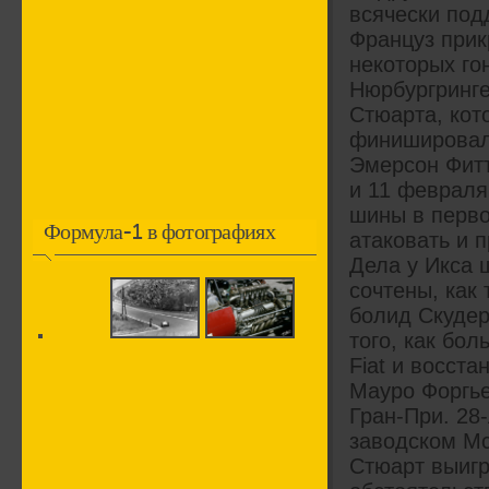
всячески по
Француз прик
некоторых го
Нюрбургринге
Стюарта, кот
финишировал
Эмерсон Фитт
и 11 февраля
шины в перво
Формула-1 в фотографиях
атаковать и 
Дела у Икса ш
сочтены, как
болид Скудер
того, как бо
Fiat и восст
Мауро Форгье
Гран-При. 28
заводском Mc
Стюарт выигр