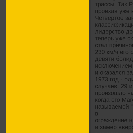
трассы. Так 
проехав уже 
Четвертое за
классификаци
лидерство до
теперь уже с
стал причино
230 км/ч его
девяти болид
исключением 
и оказался з
1973 год - од
случаев. 29 
произошло на
когда его Ma
называемой "
в
ограждение н
и замер ввер