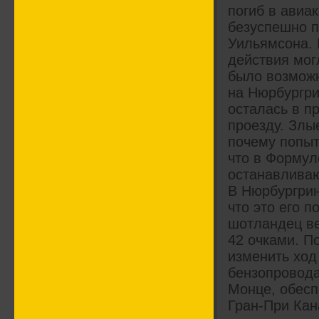
погиб в авиак
безуспешно п
Уильямсона. 
действия могл
было возможн
на Нюрбургри
осталась в п
проезду. Злы
почему попыт
что в Формуле
останавливаю
В Нюрбургрин
что это его 
шотландец ве
42 очками. П
изменить ход
бензопровода
Монце, обесп
Гран-При Кан