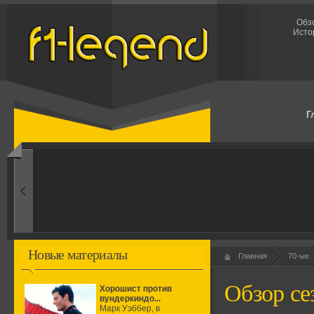
Обзо
Исто
Г
1960-ые
Первые эксперименты
Новые материалы
Главная
70-ые
Обзор се
Хорошист против
вундеркиндо...
Марк Уэббер, в