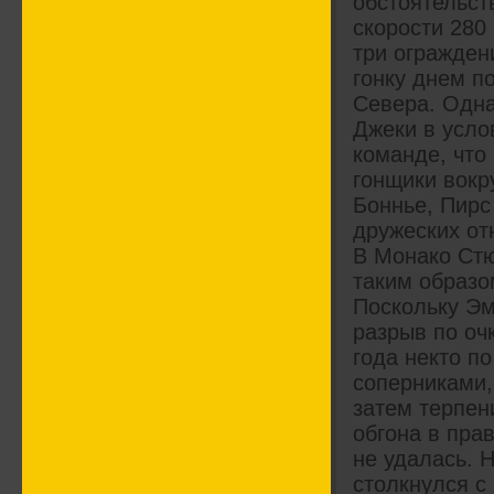
обстоятельств
скорости 280
три огражден
гонку днем по
Севера. Одна
Джеки в усло
команде, что 
гонщики вокр
Боннье, Пирс
дружеских о
В Монако Стю
таким образо
Поскольку Эм
разрыв по оч
года некто п
соперниками, 
затем терпен
обгона в пра
не удалась. 
столкнулся с