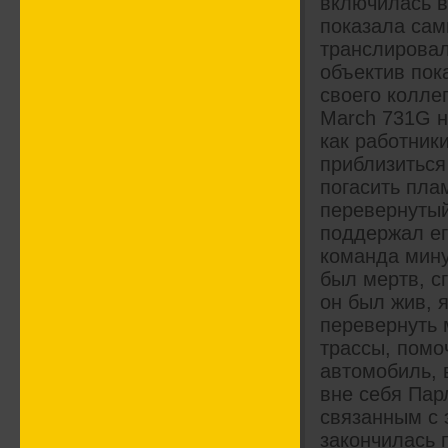
включилась в
показала сам
транслировал
объектив пок
своего колле
March 731G н
как работник
приблизиться
погасить пла
перевернутый
поддержал ег
команда мину
был мертв, с
он был жив, 
перевернуть 
трассы, помо
автомобиль, 
вне себя Пар
связанным с э
закончилась п