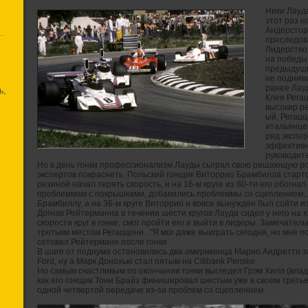
Ники Лауд
этот раз 
Андерстор
.
преследова
Лидерство 
на победы 
предыдущи
не подним
ранее Лау
ь,
Клея Регац
высокир ре
ый, Регацц
итальянце
ряд экспе
эффективн
руководит
Но в день гонки профессионализм Лауды сыграл свою решающую ро
экспертов покраснеть. Польский гонщик Виторрио Брамбилла старто
резиной начал терять скорость, и на 16-м круге из 80-ти его обогна
проблеммам с покрышками, добавились проблеммы со сцеплением, 
Брамбиллу, а на 36-м круге Виторрио и вовсе вынужден был сойти и
Догнав Рейтерманна в течении шести кругов Лауда сидел у него на хв
скорости круг в гонке, смог пройти его и выйти в лидеры. Замечател
третьим местом Регаццони . "Я мог даже выиграть сегодня, но мне 
сетовал Рейтерманн после гонки.
В шаге от подиума остановились два американца Марио Андретти за
Ford, ну а Марк Донохью стал пятым на Citibank Penske.
Но самым счастливым по окончании гонки выгледел Грэм Хилл (владе
как его гонщик Тони Брайз финишировал шестым уже в своем третье
одной четвертой передаче из-за проблем со сцеплением.