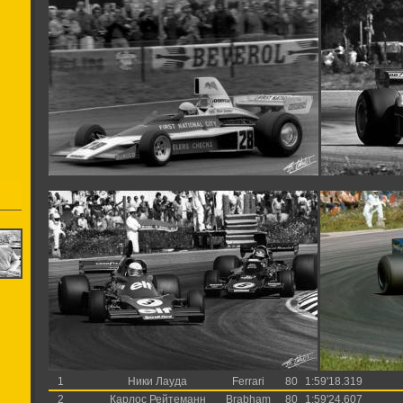
1
Ники Лауда
Ferrari
80
1:59'18.319
2
Карлос Рейтеманн
Brabham
80
1:59'24.607