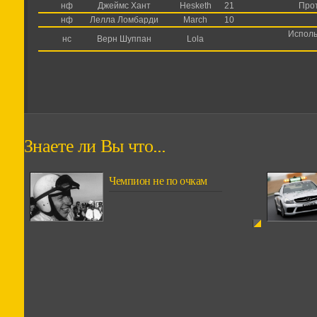
нф
Джеймс Хант
Hesketh
21
Прот
нф
Лелла Ломбарди
March
10
Исполь
нс
Верн Шуппан
Lola
Знаете ли Вы что...
Чемпион не по очкам