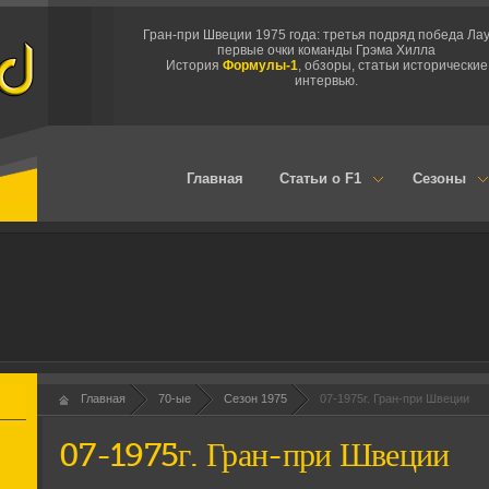
Гран-при Швеции 1975 года: третья подряд победа Ла
первые очки команды Грэма Хилла
История
Формулы-1
, обзоры, статьи исторические
интервью.
Главная
Статьи о F1
Сезоны
Главная
70-ые
Сезон 1975
07-1975г. Гран-при Швеции
07-1975г. Гран-при Швеции