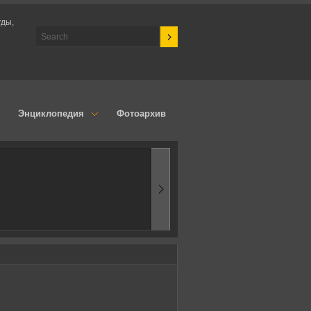
уды,
Энциклопедия
Фотоархив
1970-ые
Эпоха аэродинами