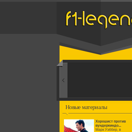
Назад
1960-ые
Первые эксперименты
Новые материалы
Хорошист против
вундеркиндо...
Марк Уэббер, в