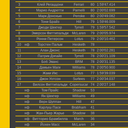
3
Клей Регаццони
Ferrari
80
1:59'47.414
4
Марио Андретти
Parnelli
80
2:00'02.699
5
Марк Донохью
Penske
80
2:00'49.082
6
Тони Брайз
Hill
79
1:59'46.009
7
Джоди Шектер
Tyrrell
79
1:59'57.542
8
Эмерсон Фиттипальди
McLaren
79
2:00'05.974
9
Ронни Петерсон
Lotus
79
2:00'10.462
10
нф
Торстен Пальм
Hesketh
78
11
Алан Джонс
Hesketh
78
2:00'02.281
12
Патрик Дэпайе
Tyrrell
78
2:00'21.109
13
Боб Эванс
BRM
78
2:00'31.135
14
Дамьен Маги
Williams
78
2:00'50.900
15
Жаки Икс
Lotus
77
1:59'39.039
16
Джон Уотсон
Surtees
77
2:00'34.037
17
Вилсон Фиттипальди
Copersucar
74
2:00'27.148
нф
Том Прайс
Shadow
53
нф
Ян Шектер
Williams
49
нф
Верн Шуппан
Hill
47
нф
Карлуш Пасе
Brabham
41
нф
Жан-Пьер Жарье
Shadow
38
нф
Витторио Брамбилла
March
36
нф
Йохен Масс
McLaren
34