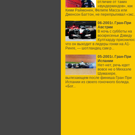
отличие от таких
«вундеркиндов», как
Кими Райкконен, Фелипе Масса или
Дженсон Баттон, не перепрыгивал «экс..
06-2001г. Гран-При
Австрии
В ночь с субботы на
воскресенье Дэвиду
Култхарду приснилос
что он выходит в лидеры гонки на А1-
Ринге, — шотландец сам р...
05-2001г. Гран-При
Испании
Нет-нет, речь идет
вовсе не о Михаэле
Шумахере,
вылезающем после финиша Гран При
Испании из своего гоночного болида.
«Бог...