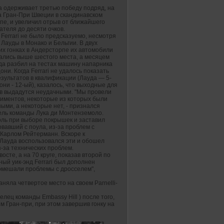
а одерживает третью победу подряд, на
на Гран-При Швеции в скандинавском
пе, и увеличил отрыв от ближайшего
теля до десяти очков.
Ferrari не было предсказуемо, несмотря
Лауды в Монако и Бельгии. В двух
х гонках в Андерсторпе их автомобили
ались выше шестого места, а месяцем
да разбил на тестах машину напарника
они. Когда Ferrari не удалось показать
зультатов в квалификации (Лауда — 5-
они - 12-ый), казалось, что выходные для
в выдадутся неудачными. "Мы провели
риментов, некоторые из которых были
ыми, а некоторые нет, - признался
ель команды Лука ди Монтенземоло.
ль при выборе покрышек и заставил
вавший с поула, из-за проблем с
л Карлом Рейтерманн. Вскоре к
Лауда воспользовался эти и обошел
з-за технических проблем.
осте, а на 70 круге, показав второй по
ьный уик-энд Ferrari был дополнен
помешали проблемы с дросселем",
няла четвертое место на своем Parnelli-
лец команды Embassy Hill ) после того,
м Гран-при, при этом завершив гонку на