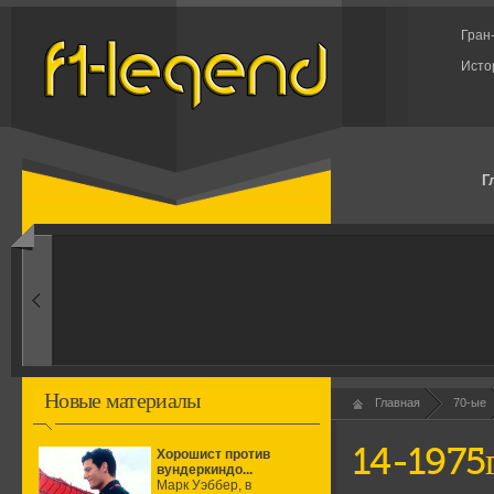
Гран
Исто
Г
1960-ые
Первые эксперименты
Новые материалы
Главная
70-ые
14-1975
Хорошист против
вундеркиндо...
Марк Уэббер, в