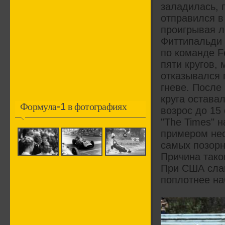
заладилась, 
отправился в
проигрывая л
Фиттипальди 
по команде Fe
пяти кругов,
отказывался 
гневе. После
круга остава
Формула-1 в фотографиях
возрос до 15
"The Times" 
примером нес
самых позорн
Причина таков
При США сла
поплотнее на