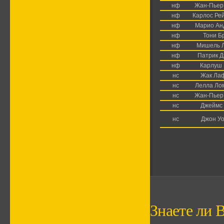
нф
Жан-Пьер
нф
Карлос Ре
нф
Марио Ан
нф
Тони Б
нф
Мишель 
нф
Патрик Д
нф
Карлуш
нс
Жак Ла
нс
Лелла Ло
нс
Жан-Пьер
нс
Джеймс
нс
Джон Уо
Знаете ли В