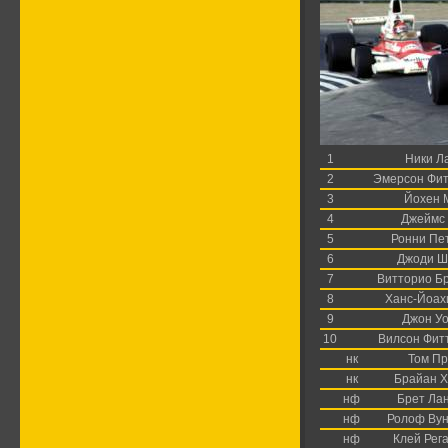
1
Ники Л
2
Эмерсон Фи
3
Йохен 
4
Джеймс
5
Ронни Пе
6
Джоди Ш
7
Витторио Б
8
Ханс-Йоах
9
Джон Уо
10
Вилсон Фит
нк
Том Пр
нк
Брайан 
нф
Брет Ла
нф
Ролоф Ву
нф
Клей Рег