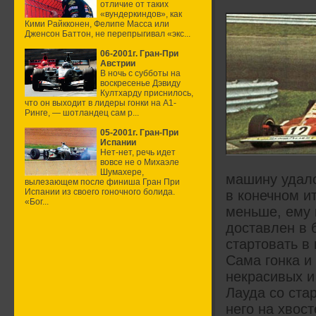
отличие от таких
«вундеркиндов», как
Кими Райкконен, Фелипе Масса или
Дженсон Баттон, не перепрыгивал «экс...
06-2001г. Гран-При
Австрии
В ночь с субботы на
воскресенье Дэвиду
Култхарду приснилось,
что он выходит в лидеры гонки на А1-
Ринге, — шотландец сам р...
05-2001г. Гран-При
Испании
Нет-нет, речь идет
вовсе не о Михаэле
Шумахере,
машину удало
вылезающем после финиша Гран При
Испании из своего гоночного болида.
в конечном 
«Бог...
меньше, ему 
доставлен в 
стартовать в 
Сама гонка и
некрасивых и
Лауда со ста
него на хвост