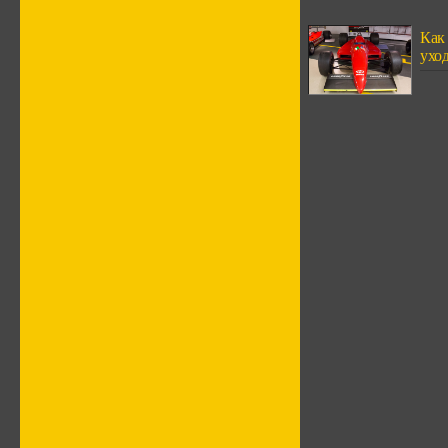
Как
ухо