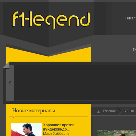
Ferrar
Г
1960-ые
Первые эксперименты
Новые материалы
Главная
70-ые
Хорошист против
вундеркиндо...
Марк Уэббер, в