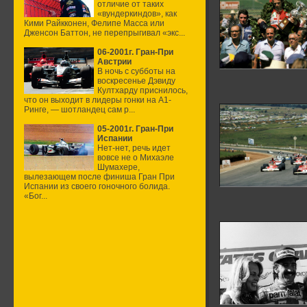
отличие от таких
«вундеркиндов», как
Кими Райкконен, Фелипе Масса или
Дженсон Баттон, не перепрыгивал «экс...
06-2001г. Гран-При
Австрии
В ночь с субботы на
воскресенье Дэвиду
Култхарду приснилось,
что он выходит в лидеры гонки на А1-
Ринге, — шотландец сам р...
05-2001г. Гран-При
Испании
Нет-нет, речь идет
вовсе не о Михаэле
Шумахере,
вылезающем после финиша Гран При
Испании из своего гоночного болида.
«Бог...