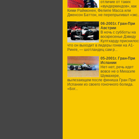
отличие от таких
«вундеркиндов», как
Кими Райкконен, Фелипе Масса или
Дженсон Баттон, не перепрыгивал «экс..
06-2001г. Гран-При
Австрии
В ночь с субботы на
воскресенье Дэвиду
Култхарду приснилос
что он выходит в лидеры гонки на А1-
Ринге, — шотландец сам р...
05-2001г. Гран-При
Испании
Нет-нет, речь идет
вовсе не о Михаэле
Шумахере,
вылезающем после финиша Гран При
Испании из своего гоночного болида.
«Бог...