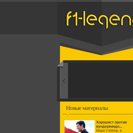
Назад
1960-ые
Первые экспери
Новые материалы
Хорошист против
вундеркиндо...
Марк Уэббер, в