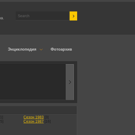
ка.
Энциклопедия
Фотоархив
1970
Эпоха аэ
11]
Сезон 1983
[3]
15]
Сезон 1987
[16]