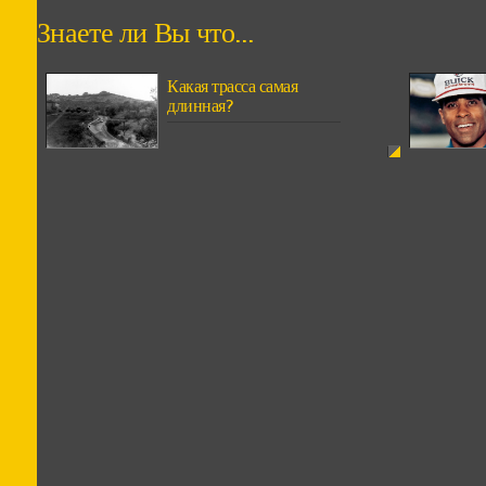
Знаете ли Вы что...
Какая трасса самая
длинная?