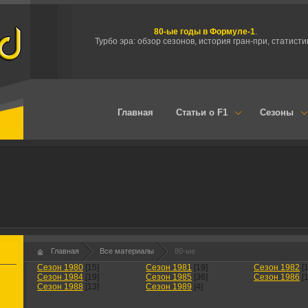
80-ые годы в Формуле-1
.
Турбо эра: обзор сезонов, история гран-при, статисти
Главная
Статьи о F1
Сезоны
менты
Главная
Все материалы
80-ые
Сезон 1980
[15]
Сезон 1981
[19]
Сезон 1982
[
Сезон 1984
[19]
Сезон 1985
[36]
Сезон 1986
[
Сезон 1988
[13]
Сезон 1989
[4]