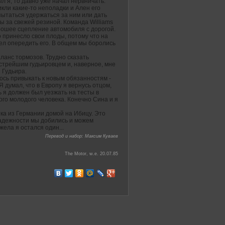
л я, то давно уже начал нервничать.
кли какие-то неполадки и Ален его
опытаться удержаться за ним или дать
ы за свежей резиной. Команда Williams
орошее сцепление автомобиля с дорогой.
о принесло свои плоды, потому что на
мел опередить его. В общем мы боролись
ланс тормозов. Трудно сказать
ыстрейшим гудьировцем и, наверное, мне
 Гудьира.
ось привыкать к новым обязанностям -
Я думал, что в Европу я вернусь отцом,
ь я должен был уезжать на тесты в
го молодого человека. Конечно Сина и я
нка из Германии домой на Ибицу. Это
 Надежности мы добились и можем
жела я остался один...
Перевод и набор: Максим Куваев
The Motor, w.e. 20.07.85