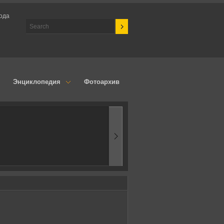
года
Энциклопедия
Фотоархив
1970-ые
Эпоха аэродинамик