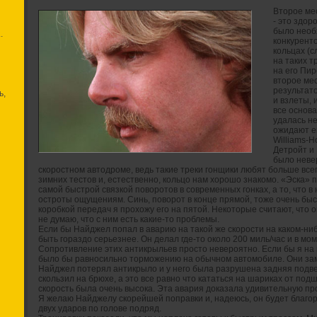
Второе ме
- это здор
было необ
.
конкурент
кольцах (с
на таких т
на его Пи
второе ме
результато
ь,
и взлеты, 
все основ
удалась не
ожидают ещ
Williams-H
Детройт и 
было неве
скоростном автодроме, ведь такие треки гонщики любят больше все
зимних тестов и, естественно, кольцо нам хорошо знакомо. «Эска»
самой быстрой связкой поворотов в современных гонках, а то, что 
остроты ощущениям. Синь, поворот в конце прямой, тоже очень бы
коробкой передач я прохожу его на пятой. Некоторые считают, что о
не думаю, что с ним есть какие-то проблемы.
Если бы Найджел попал в аварию на такой же скорости на каком-ниб
быть гораздо серьезнее. Он делал где-то около 200 миль/час и в м
Сопротивление этих антикрыльев просто невероятно. Если бы я на п
было бы равносильно торможению на обычном автомобиле. Они за
Найджел потерял антикрыло и у него была разрушена задняя подвес
скользил на брюхе, а это все равно что кататься на шариках от под
скорость была очень высока. Эта авария доказала удивительную пр
Я желаю Найджелу скорейшей поправки и, надеюсь, он будет благор
двух ударов по голове подряд.