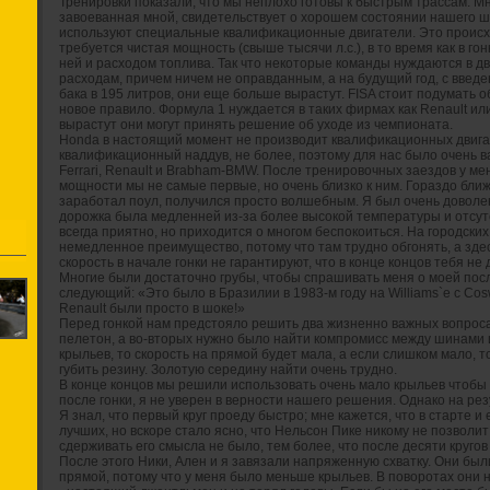
Тренировки показали, что мы неплохо готовы к быстрым трассам. Мн
завоеванная мной, свидетельствует о хорошем состоянии нашего ш
используют специальные квалификационные двигатели. Это происхо
требуется чистая мощность (свыше тысячи л.с.), в то время как в г
ней и расходом топлива. Так что некоторые команды нуждаются в дв
расходам, причем ничем не оправданным, а на будущий год, с введ
бака в 195 литров, они еще больше вырастут. FISA стоит подумать о
новое правило. Формула 1 нуждается в таких фирмах как Renault ил
вырастут они могут принять решение об уходе из чемпионата.
Honda в настоящий момент не производит квалификационных двига
квалификационный наддув, не более, поэтому для нас было очень в
Ferrari, Renault и Brabham-BMW. После тренировочных заездов у ме
мощности мы не самые первые, но очень близко к ним. Гораздо ближе
заработал поул, получился просто волшебным. Я был очень доволен
дорожка была медленней из-за более высокой температуры и отсут
всегда приятно, но приходится о многом беспокоиться. На городских
немедленное преимущество, потому что там трудно обгонять, а зде
скорость в начале гонки не гарантируют, что в конце концов тебя не 
Многие были достаточно грубы, чтобы спрашивать меня о моей пос
следующий: «Это было в Бразилии в 1983-м году на Williams`е с Cos
Renault были просто в шоке!»
Перед гонкой нам предстояло решить два жизненно важных вопроса.
пелетон, а во-вторых нужно было найти компромисс между шинами 
крыльев, то скорость на прямой будет мала, а если слишком мало, т
губить резину. Золотую середину найти очень трудно.
В конце концов мы решили использовать очень мало крыльев чтобы 
после гонки, я не уверен в верности нашего решения. Однако на ре
Я знал, что первый круг проеду быстро; мне кажется, что в старте и
лучших, но вскоре стало ясно, что Нельсон Пике никому не позволит 
сдерживать его смысла не было, тем более, что после десяти круго
После этого Ники, Ален и я завязали напряженную схватку. Они был
прямой, потому что у меня было меньше крыльев. В поворотах они н