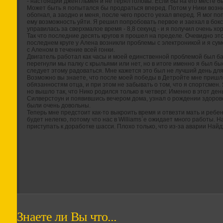
- настоящий джентльмен и не терял головы. Если бы на его месте бы
Может быть я попытался бы продраться вперед. Потом у Ники возни
обогнал, а заодно и меня, после чего просто уехал вперед. Я мог п
ему возможность уйти. Я решил попробовать первое и заехал в бокс
управилась за сверхмалое время - 8,8 секунд - и я получил очень х
Так что последние десять кругов я прошел на пределе. Очевидно эт
последнем круге у Алена возникли проблемы с электроникой и я су
с Аленом в течение всей гонки.
Двигатель работал как часы и моей единственной проблемой был ба
перегнули мы палку с крыльями или нет, но в итоге именно я был б
следует этому радоваться. Мне кажется это был не лучший день для
Возможно вы знаете, что после моей победы в Детройте мне пришл
обязанностям отца, и при этом не забывать о том, что я спортсмен. 
но вышло так, что Нико родился только в четверг. Именно в этот ден
Силверстоун и появившись вечером дома, узнал о рождении здорово
были очень довольны.
Теперь мне предстоит как-то выкроить время и отвезти мать и ребе
будет нелегко, потому что нас в Williams`е ожидает много работы.
приступать к доработке шасси. Плохо только, что из-за аварии Найд
Знаете ли Вы что...