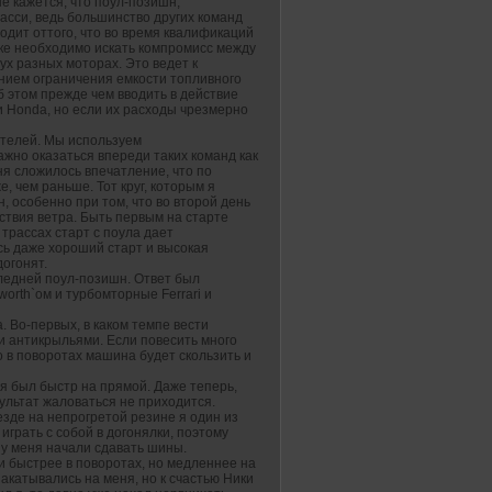
е кажется, что поул-позишн,
асси, ведь большинство других команд
дит оттого, что во время квалификаций
онке необходимо искать компромисс между
ух разных моторах. Это ведет к
ением ограничения емкости топливного
б этом прежде чем вводить в действие
и Honda, но если их расходы чрезмерно
телей. Мы используем
ажно оказаться впереди таких команд как
ня сложилось впечатление, что по
, чем раньше. Тот круг, которым я
, особенно при том, что во второй день
ствия ветра. Быть первым на старте
 трассах старт с поула дает
сь даже хороший старт и высокая
догонят.
ледней поул-позишн. Ответ был
worth`ом и турбомторные Ferrari и
 Во-первых, в каком темпе вести
и антикрыльями. Если повесить много
о в поворотах машина будет скользить и
я был быстр на прямой. Даже теперь,
зультат жаловаться не приходится.
 езде на непрогретой резине я один из
играть с собой в догонялки, поэтому
в у меня начали сдавать шины.
и быстрее в поворотах, но медленнее на
акатывались на меня, но к счастью Ники