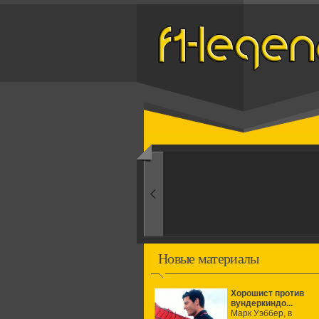
Назад
1960-ые
Первые эксперименты
Новые материалы
Хорошист против
вундеркиндо...
Марк Уэббер, в