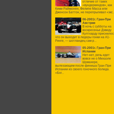
отличие от таких
«вундеркиндов», как
Кими Райкконен, Фелипе Масса или
Дженсон Баттон, не перепрыгивал «экс..
06-2001г. Гран-При
Австрии
В ночь с субботы на
воскресенье Дэвиду
Култхарду приснилос
что он выходит в лидеры гонки на А1-
Ринге, — шотландец сам р...
05-2001г. Гран-При
Испании
Нет-нет, речь идет
вовсе не о Михаэле
Шумахере,
вылезающем после финиша Гран При
Испании из своего гоночного болида.
«Бог...