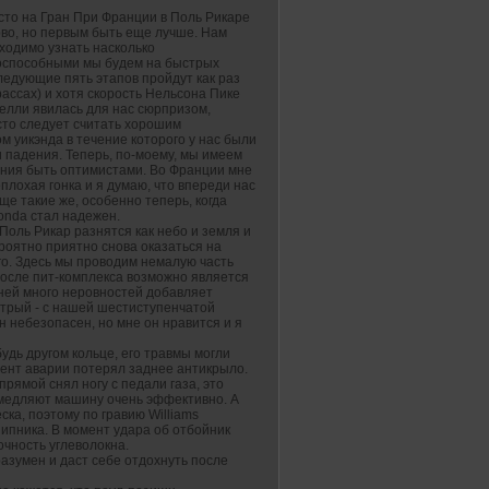
сто на Гран При Франции в Поль Рикаре
ово, но первым быть еще лучше. Нам
ходимо узнать насколько
оспособными мы будем на быстрых
ледующие пять этапов пройдут как раз
рассах) и хотя скорость Нельсона Пике
релли явилась для нас сюрпризом,
сто следует считать хорошим
м уикэнда в течение которого у нас были
и падения. Теперь, по-моему, мы имеем
ания быть оптимистами. Во Франции мне
плохая гонка и я думаю, что впереди нас
е такие же, особенно теперь, когда
onda стал надежен.
Поль Рикар разнятся как небо и земля и
роятно приятно снова оказаться на
го. Здесь мы проводим немалую часть
 после пит-комплекса возможно является
в ней много неровностей добавляет
стрый - с нашей шестиступенчатой
н небезопасен, но мне он нравится и я
удь другом кольце, его травмы могли
омент аварии потерял заднее антикрыло.
рямой снял ногу с педали газа, это
медляют машину очень эффективно. А
ка, поэтому по гравию Williams
шипника. В момент удара об отбойник
очность углеволокна.
азумен и даст себе отдохнуть после