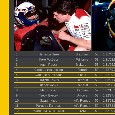
1
Нельсон Пике
Brabham
53
1:31'46.
2
Кеке Росберг
Williams
53
1:31'52.
3
Ален Прост
McLaren
53
1:31'55.
4
Стефан Йоханссон
Ferrari
53
1:32'39.
5
Элио де Анджелис
Lotus
53
1:32'39.
6
Патрик Тамбэ
Renault
53
1:33'01.
7
Дерек Уорик
Renault
53
1:33'30.
8
Марк Зурер
Brabham
52
1:32'15.
9
Тьери Бутсен
Arrows
52
1:32'27.
10
Эдди Чивер
Alfa Romeo
52
1:33'28.
11
Рикардо Патрезе
Alfa Romeo
52
1:33'33.
12
Манфред Винкельхок
RAM
50
1:32'00.