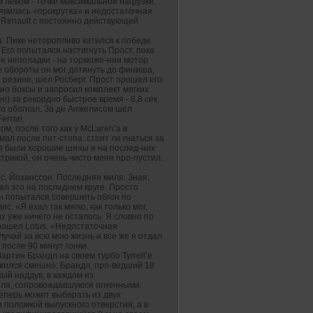
левом - точке максимальной нагрузки.
оявилась «прокрутка» и недостаточная
 Renault с постоянно действующей
а: Пике неторопливо катился к победе
 Его попытался настигнуть Прост, пока
ие неполадки - на торможе-нии мотор
 обороты он мог дотянуть до финиша,
 резине, шел Росберг. Прост прошел его
адио боксы и запросил комплект мягких
е) за рекордно быстрое время - 8,8 сек.
его обогнал. За де Анжелисом шел
rrari.
ом, после того как у McLaren’а в
ал после пит-стопа: стоит ли гнаться за
еня были хорошие шины и на послед-них
ктрикой, он очень чисто меня про-пустил.
ис, Йоханссон. Последняя миля. Зная,
ал это на последнем круге. Просто
сон попытался совершить обгон по
: «Я ехал так мягко, как только мог,
х уже ничего не осталось. Я словно по
прошел Lotus. «Недостаточная
учай за всю мою жизнь и все же я отдал
после 90 минут гонки.
ртин Брандл на своем турбо Tyrrell’е
ожился смешно: Брандл, про-ведший 18
ный наддув, в каждом из
еля, сопровождавшуюся огненными
перь может выбирать из двух
поломкой выпускного отверстия, а в