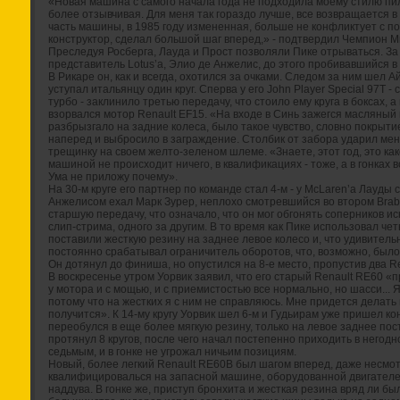
«Новая машина с самого начала года не подходила моему стилю пи
более отзывчивая. Для меня так гораздо лучше, все возвращается в
часть машины, в 1985 году измененная, больше не конфликтует с п
конструктор, сделал большой шаг вперед,» - подтвердил Чемпион М
Преследуя Росберга, Лауда и Прост позволяли Пике отрываться. З
представитель Lotus’а, Элио де Анжелис, до этого пробивавшийся в о
В Рикаре он, как и всегда, охотился за очками. Следом за ним шел 
уступал итальянцу один круг. Сперва у его John Player Special 97T - 
турбо - заклинило третью передачу, что стоило ему круга в боксах, 
взорвался мотор Renault EF15. «На входе в Синь зажегся масляный
разбрызгало на задние колеса, было такое чувство, словно покрыт
наперед и выбросило в заграждение. Столбик от забора ударил меня
трещинку на своем желто-зеленом шлеме. «Знаете, этот год, это как
машиной не происходит ничего, в квалификациях - тоже, а в гонках в
Ума не приложу почему».
На 30-м круге его партнер по команде стал 4-м - у McLaren’а Лауды 
Анжелисом ехал Марк Зурер, неплохо смотревшийся во втором Brab
старшую передачу, что означало, что он мог обгонять соперников 
слип-стрима, одного за другим. В то время как Пике использовал ч
поставили жесткую резину на заднее левое колесо и, что удивитель
постоянно срабатывал ограничитель оборотов, что, возможно, был
Он дотянул до финиша, но опустился на 8-е место, пропустив два R
В воскресенье утром Уорвик заявил, что его старый Renault RE60 «п
у мотора и с мощью, и с приемистостью все нормально, но шасси... Я
потому что на жестких я с ним не справляюсь. Мне придется делать 
получится». К 14-му кругу Уорвик шел 6-м и Гудьирам уже пришел ко
переобулся в еще более мягкую резину, только на левое заднее пос
протянул 8 кругов, после чего начал постепенно приходить в негодн
седьмым, и в гонке не угрожал ничьим позициям.
Новый, более легкий Renault RE60B был шагом вперед, даже несмот
квалифицировалься на запасной машине, оборудованной двигател
наддува. В гонке же, приступ бронхита и жесткая резина вряд ли б