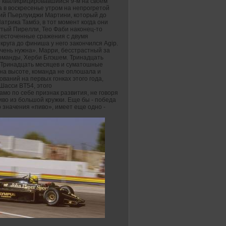
но квалифицировавшийся 9-м на своем
 а в воскресенье утром на непрогретой
укий Пьерлуиджи Мартини, который до
атрика Тамбэ, в тот момент когда они
нутый Пирелли, Тео Фаби наконец-то
жесточенные сражения с двумя
 круга до финиша у него закончился Agip.
Очень нужна». Марри, бесстрастный за
команды, Херби Блэшем. Тринадцать
. Тринадцать месяцев и суматошные
 на высоте, команда не оплошала и
ваний на первых гонках этого года,
Шасси BT54, этого
амо по себе признак развития, не говоря
во из большой кружки. Еще бы - победа
о значения «пиво», имеет еще одно -