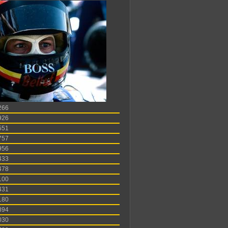
266
926
551
757
956
433
478
100
431
180
894
030