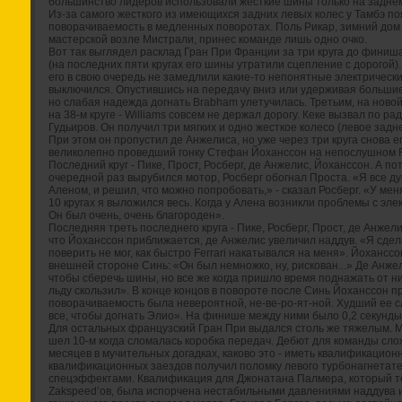
большинство лидеров использовали жесткие шины только на заднем 
Из-за самого жесткого из имеющихся задних левых колес у Тамбэ п
поворачиваемость в медленных поворотах. Поль Рикар, зимний дом
мастерской возле Мистрали, принес команде лишь одно очко.
Вот так выглядел расклад Гран При Франции за три круга до финиш
(на последних пяти кругах его шины утратили сцепление с дорогой).
его в свою очередь не замедлили какие-то непонятные электрическ
выключился. Опустившись на передачу вниз или удерживая большие
но слабая надежда догнать Brabham улетучилась. Третьим, на новой
на 38-м круге - Williams совсем не держал дорогу. Кеке вызвал по р
Гудьиров. Он получил три мягких и одно жесткое колесо (левое задне
При этом он пропустил де Анжелиса, но уже через три круга снова 
великолепно проведший гонку Стефан Йоханссон на непослушном Fe
Последний круг - Пике, Прост, Росберг, де Анжелис, Йоханссон. А пот
очередной раз вырубился мотор, Росберг обогнал Проста. «Я все дум
Аленом, и решил, что можно попробовать,» - сказал Росберг. «У м
10 кругах я выложился весь. Когда у Алена возникли проблемы с эле
Он был очень, очень благороден».
Последняя треть последнего круга - Пике, Росберг, Прост, де Анжел
что Йоханссон приближается, де Анжелис увеличил наддув. «Я сдел
поверить не мог, как быстро Ferrari накатывался на меня». Йоханс
внешней стороне Синь: «Он был немножко, ну, рискован...» Де Анжелис
чтобы сберечь шины, но все же когда пришло время поднажать от ни
льду скользил». В конце концов в повороте после Синь Йоханссон 
поворачиваемость была невероятной, не-ве-ро-ят-ной. Худший ее сл
все, чтобы догнать Элио». На финише между ними было 0,2 секунды 
Для остальных французский Гран При выдался столь же тяжелым. Ма
шел 10-м когда сломалась коробка передач. Дебют для команды сл
месяцев в мучительных догадках, каково это - иметь квалификацион
квалификационных заездов получил поломку левого турбонагнетат
спецэффектами. Квалификация для Джонатана Палмера, который те
Zakspeed’ов, была испорчена нестабильными давлениями наддува и 