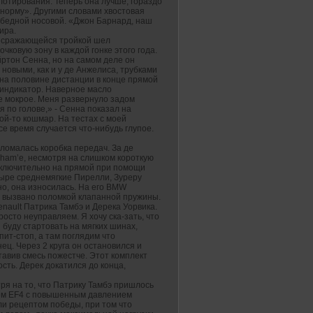
лотирования. Теперь она лучше, гораздо
 норму». Другими словами хвостовая
обедной носовой. «Джон Барнард, наш
ира.
а сражающейся тройкой шел
чковую зону в каждой гонке этого года.
Айртон Сенна, но на самом деле он
с новыми, как и у де Анжелиса, трубками
а на половине дистанции в конце прямой
 индикатор. Наверное масло
ие мокрое. Меня развернуло задом
 по голове,» - Сенна показал на
ой-то кошмар. На тестах с моей
се время случается что-нибудь глупое.
сломалась коробка передач. За де
ham’е, несмотря на слишком короткую
исключительно на прямой при помощи
етыре среднемягкие Пирелли, Зуреру
но, она износилась. На его BMW
о вызвано поломкой клапанной пружины.
enault Патрика Тамбэ и Дерека Уорвика.
росто неуправляем. Я хочу ска-зать, что
 буду стартовать на мягких шинах,
пит-стоп, а там поглядим что
нец. Через 2 круга он остановился и
тавив смесь пожестче. Этот комплект
ость. Дерек докатился до конца,
ря на то, что Патрику Тамбэ пришлось
ем EF4 с повышенным давлением
ыли рецептом победы, при том что