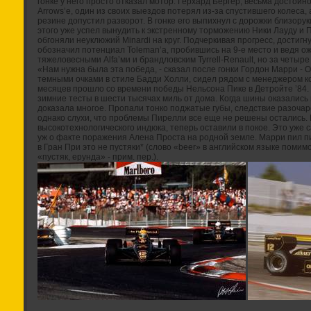
гонке у него просто отказал мотор. Герхард Бергер, весьма достой
Arrows’е, один из своих выездов потерял из-за спустившего колеса,
резине допустил разворот. В гонке его выпихнул с дорожки близор
этого уже успел вынудить к экстренному торможению Ники Лауду и П
обгоняли неуклюжий Minardi на круг. Подчеркивая прогресс, достиг
обозначил потенциал Toleman’а, пробившись на 9-е место и ведя о
тяжеловесными Alfa’ми и брандловским Tyrrell-Renault, но за четыре
«Нам нужна была эта победа, - сказал после гонки Гордон Марри - 
темными очками в стиле Бадди Холли, сидел рядом с менеджером 
месяцев прошло со времени победы Нельсона Пике в Детройте ’84
зимние тесты в шести тысячах миль от дома. Когда шины оказались
доказала многое. Пропали тонко поджатые губы, следствие разочаро
однако слухи, что проблемы Пирелли все еще не решены остались. 
высокотехнологического индюка, теперь оставили в покое. Это уже с
уж о факте поражения Алена Проста на родной земле. Марри пил пи
в Гран При это не пустяки* (слово «beer» в английском языке помим
«пустяк, ерунда» - прим. пер.).