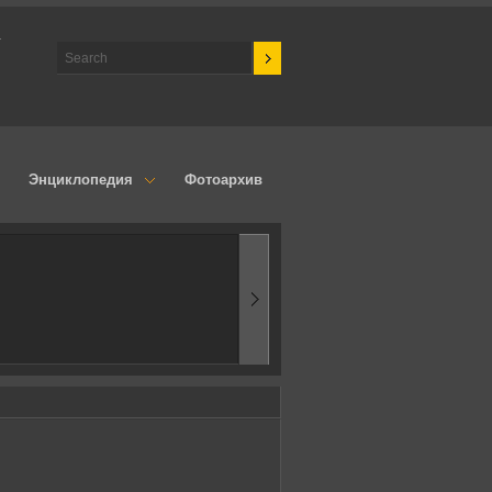
а
Энциклопедия
Фотоархив
1970-ые
Эпоха аэродинамик