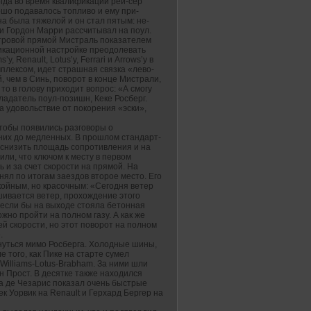
гда во время квалификации рей-сер
ошо подавалось топливо и ему при-
а была тяжелой и он стал пятым: не-
си Гордон Марри рассчитывал на поул.
етровой прямой Мистраль показателем
икационной настройке преодолевать
у, Renault, Lotus’у, Ferrari и Arrows’у в
омплексом, идет страшная связка «лево-
, чем в Синь, поворот в конце Мистрали,
то в голову приходит вопрос: «А смогу
ладатель поул-позишн, Кеке Росберг.
а удовольствие от покорения «эски»,
тобы появились разговоры о
дних до медленных. В прошлом стандарт-
 снизить площадь сопротивления и на
или, что ключом к месту в первом
и за счет скорости на прямой. На
анял по итогам заездов второе место. Его
койным, но красочным: «Сегодня ветер
шивается ветер, прохождение этого
к если бы на выходе стояла бетонная
жно пройти на полном газу. А как же
 скорости, но этот поворот на полном
.
снуться мимо Росберга. Холодные шины,
е того, как Пике на старте сумел
Williams-Lotus-Brabham. За ними шли
н Прост. В десятке также находился
еа де Чезарис показал очень быстрые
ек Уорвик на Renault и Герхард Бергер на