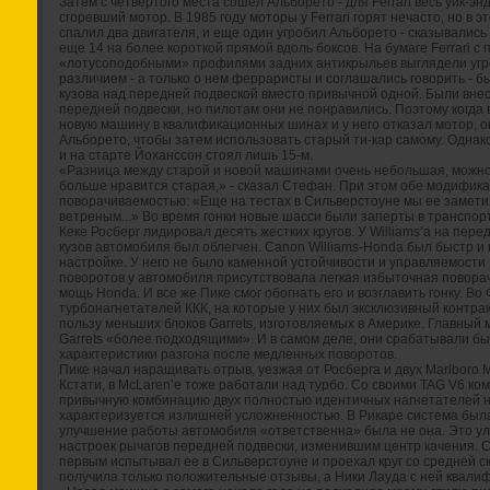
Затем с четвертого места сошел Альборето - для Ferrari весь уик-э
сгоревший мотор. В 1985 году моторы у Ferrari горят нечасто, но в
спалил два двигателя, и еще один угробил Альборето - сказывались 
еще 14 на более короткой прямой вдоль боксов. На бумаге Ferrari с
«лотусоподобными» профилями задних антикрыльев выглядели уг
различием - а только о нем ферраристы и соглашались говорить - 
кузова над передней подвеской вместо привычной одной. Были вне
передней подвески, но пилотам они не понравились. Поэтому когда
новую машину в квалификационных шинах и у него отказал мотор, о
Альборето, чтобы затем использовать старый ти-кар самому. Однак
и на старте Йоханссон стоял лишь 15-м.
«Разница между старой и новой машинами очень небольшая, можно 
больше нравится старая,» - сказал Стефан. При этом обе модифик
поворачиваемостью: «Еще на тестах в Сильверстоуне мы ее заметили
ветреным...» Во время гонки новые шасси были заперты в транспор
Кеке Росберг лидировал десять жестких кругов. У Williams’а на пер
кузов автомобиля был облегчен. Canon Williams-Honda был быстр и 
настройке. У него не было каменной устойчивости и управляемости
поворотов у автомобиля присутствовала легкая избыточная повора
мощь Honda. И все же Пике смог обогнать его и возглавить гонку. 
турбонагнетателей ККК, на которые у них был эксклюзивный контра
пользу меньших блоков Garrets, изготовляемых в Америке. Главный
Garrets «более подходящими». И в самом деле, они срабатывали б
характеристики разгона после медленных поворотов.
Пике начал наращивать отрыв, уезжая от Росберга и двух Marlboro 
Кстати, в McLaren’е тоже работали над турбо. Со своими TAG V6 ко
привычную комбинацию двух полностью идентичных нагнетателей н
характеризуется излишней усложненностью. В Рикаре система была
улучшение работы автомобиля «ответственна» была не она. Это 
настроек рычагов передней подвески, изменившим центр качения. 
первым испытывал ее в Сильверстоуне и проехал круг со средней с
получила только положительные отзывы, а Ники Лауда с ней квали