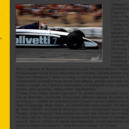
Адмирал Н
Olivetti B
Пирелли -
.
года.
«У ме
остальных,
улыбка по
«Знаете, а
машине-так
Brabham’а
ь,
«Для Пире
Но может 
Это была л
победить.
сорвался, 
На кольце 
говорил са
Так что именно во Франции все сошлось для Olivetti Brabham и Пире
итальянцами после ухода Мишлена был риском, причем риском серь
Пирелли в Формуле 1 были не очень-то впечатляющими. Brabham, б
технической основой в лице дуэта Пике-Марри, должен был либо возн
теперь похоже, что Пирелли, вышедшие на передний план с командой
титула, либо вознесут, либо утопят сам Brabham.
Почему Поль Рикар так им подходил? Во время предсезонных тесто
Рио-де-Жанейро, Бразилия. В Кьялами, Южная Африка. Быстрые тра
на кольцах с такими же температурой и скоростью мы будем в хор
Пике по команде, Марк Зурер, на прямой Мистраль развил 209 миль/
до 42оС (108оF). Условия во Франции словно специально были созд
Правда, когда Нельсон Пике выехал на старт ему совсем так не каз
его весь трясло. После одного установочного круга Пике остановилс
запаску. Как и в субботу во время квалификации, и в воскресенье у
предела взвинтив обороты. Гонку Нельсон поедет на ти-каре.