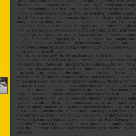
Передние Пирелли были доставлены из Милана в субботу утром. Ко
Пике выпал из передачи, он пересел в запаску. У нее не совсем хор
шлось квалифицироваться с 12 галлонами горючего на борту. Машин
плохо, но ничего особенного. До того, как начались проблемы с шас
Поль Рикар в этом году был кольцом крайностей. На почти 2-килом
конкурентоспособности машины являлась ее способность в квалиф
барьер в 330 км/ч (206 миль/ч). Ветер дул в спину и Brabham’у, Williams’
пятницу это удалось. Зато на другой стороне трека, сразу за пит-к
право». Айртон Сенна считает, что вход в нее чуть более медленный
но второй её элемент, правый, быстрее. «Когда вы там появляетесь, 
ли я здесь повернуть вообще?» - делился своими впечатлениями об
«Это очень, очень быстрая связка,» - небольшая улыбка намекала н
придуманной де ла Веррье.
Хотя быстрые секции Поль Рикара были достаточно скоростными, ч
безопасности зрителей, остальные его секции варьируются от сре
ная настройка «под Рикар» выглядела так: убираешь крылья, чтобы
цыпочках проходишь повороты. Но сегодня Lotus и Williams обнаруж
стартовом ряду является небольшая доза прижимающей силы, пусть 
засечке в Синь Сенна по скорости едва входил в десятку, и все же з
описание вхождения в Синь на скорости более 200 миль/ч было спо
сдувал мне машину на внешнюю сторону дорожки. Когда в дело вме
поворота - дело нешуточное. Ошибка ведет к аварии. Все равно, ка
стена». Во времена граунд-эффекта ходили слухи о том, что Синь мо
Сенна? Педаль в пол? «Да, прижимная сила пропорциональна вышей
газу не проходится. Да вы что. У меня кишка тонка такое проделать»
И все же сразу после старта он попытался на входе в связку проти
полный бак и, конечно, сам Росберг помешали ему это сделать. Посл
опередить Альборето и Проста, лидирующая тройка выглядела так: 
Микеле Альборето и Элио де Анжелис, а за ними - Ники Лауда и Але
обутый в Пирелли Ligier - еще во время утренней тренировки Андр
секунды, но вскоре у него сломается левая полуось. За ним шли Дер
Arrows’е.