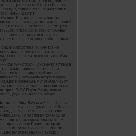
нд выдался неудачным, что и подтвердил
 этот раз в тренировках Стефан Йоханссон
17 секунд полного газа на Мистрали и
 парой новых шасси и
рожающе. Единственным видимым
было наличие лишь двух съемных панелей
сены кое-какие изменения в геометрию
 в субботу утром Йоханссон опробовал
н решил ждать, пока не отъездит
о в нем плохо работала коробка передач
сказать крохотная, но мне все же
ации страдали жуткой недостаточной
, но все списали на ветер - день был
тере.
едних крыльях стояли боковые пластины и
в квалификационной, и в гоночной
 McLaren’а (на выходе из быстрых
чиваемость), зато была потрясающая
Во Франции инженеры BMW отказались от
кт с немецкой фирмой-производителем, в
 моторист BMW, Пауль Роше, назвал
ыстрее, улучшая Brabham’овские
McLaren’ов Ники Лауды и Алена Проста.
манда использовала купленные KKK, а не
а каждой стороне машины, которая
 упрощена, но по словам команды за
улучшение объяснялось пересмотром
Со стороны Алена Проста, который
коростью 158 миль/ч новая подвеска
фицировался неожиданно высоко.