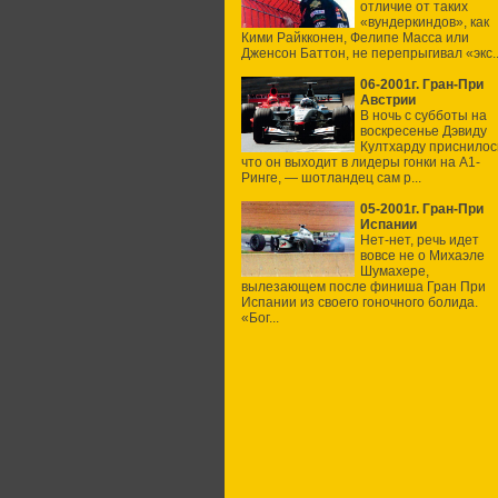
отличие от таких
«вундеркиндов», как
Кими Райкконен, Фелипе Масса или
Дженсон Баттон, не перепрыгивал «экс..
06-2001г. Гран-При
Австрии
В ночь с субботы на
воскресенье Дэвиду
Култхарду приснилос
что он выходит в лидеры гонки на А1-
Ринге, — шотландец сам р...
05-2001г. Гран-При
Испании
Нет-нет, речь идет
вовсе не о Михаэле
Шумахере,
вылезающем после финиша Гран При
Испании из своего гоночного болида.
«Бог...