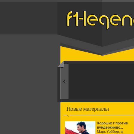
Назад
1960-ые
Первые эксперименты
Новые материалы
Хорошист против
вундеркиндо...
Марк Уэббер, в