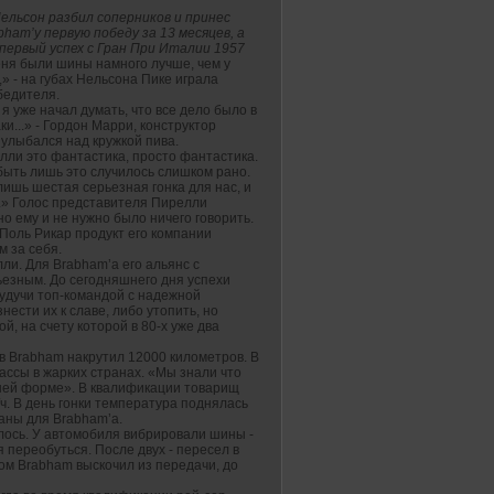
ельсон разбил соперников и принес
rabham’у первую победу за 13 месяцев, а
 первый успех с Гран При Италии 1957
ня были шины намного лучше, чем у
» - на губах Нельсона Пике играла
бедителя.
 я уже начал думать, что все дело было в
и...» - Гордон Марри, конструктор
 улыбался над кружкой пива.
лли это фантастика, просто фантастика.
быть лишь это случилось слишком рано.
ишь шестая серьезная гонка для нас, и
..» Голос представителя Пирелли
но ему и не нужно было ничего говорить.
Поль Рикар продукт его компании
м за себя.
лли. Для Brabham’а его альянс с
езным. До сегодняшнего дня успехи
удучи топ-командой с надежной
ести их к славе, либо утопить, но
, на счету которой в 80-х уже два
в Brabham накрутил 12000 километров. В
ссы в жарких странах. «Мы знали что
ошей форме». В квалификации товарищ
ч. В день гонки температура поднялась
аны для Brabham’а.
алось. У автомобиля вибрировали шины -
я переобуться. После двух - пересел в
тром Brabham выскочил из передачи, до