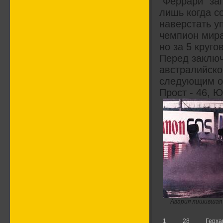
"Феррари" заг
лишь когда с
наверстать 
чемпион мира
но за 5 круго
Перед заключ
австралийско
следующим об
Прост - 46, Ю
Авария лишившая
1
28
Герха