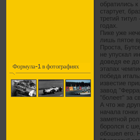
обратились к
стартует, бр
третий титул 
годах.
Пике уже неч
лишь пятое в
Проста, Бутс
не упускал и
доведя ее до
Формула-1 в фотографиях
этапах чемпи
победа италь
известие при
завод "Ферра
"болеет" за 
А что же дру
начала гонки 
заметной рол
боролся с ше
обошел его. 