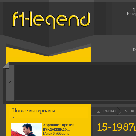
Г
Исто
Г
1960-ые
Первые эксперименты
Новые материалы
Главная
80-ые
15-1987
Хорошист против
вундеркиндо...
Марк Уэббер, в