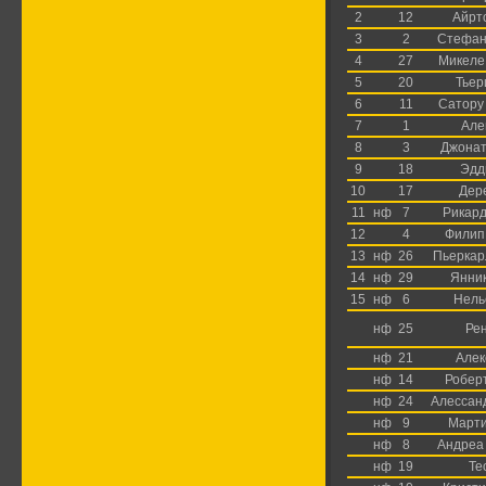
2
12
Айрт
3
2
Стефан
4
27
Микеле
5
20
Тьер
6
11
Сатору
7
1
Але
8
3
Джонат
9
18
Эдд
10
17
Дер
11
нф
7
Рикард
12
4
Филип
13
нф
26
Пьеркар
14
нф
29
Янник
15
нф
6
Нель
нф
25
Ре
нф
21
Алек
нф
14
Робер
нф
24
Алессан
нф
9
Марти
нф
8
Андреа
нф
19
Те