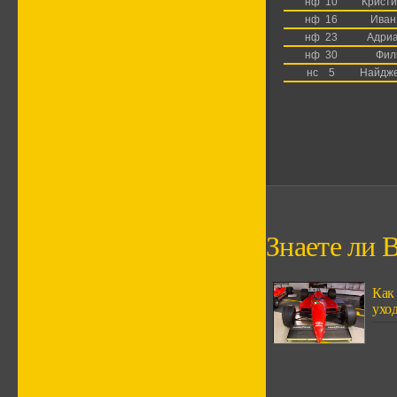
нф
10
Кристи
нф
16
Иван
нф
23
Адриа
нф
30
Фил
нс
5
Найдже
Знаете ли В
Как
ухо