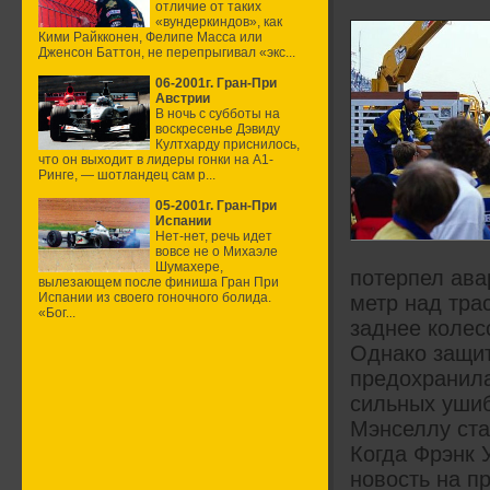
отличие от таких
«вундеркиндов», как
Кими Райкконен, Фелипе Масса или
Дженсон Баттон, не перепрыгивал «экс...
06-2001г. Гран-При
Австрии
В ночь с субботы на
воскресенье Дэвиду
Култхарду приснилось,
что он выходит в лидеры гонки на А1-
Ринге, — шотландец сам р...
05-2001г. Гран-При
Испании
Нет-нет, речь идет
вовсе не о Михаэле
Шумахере,
потерпел ава
вылезающем после финиша Гран При
Испании из своего гоночного болида.
метр над тра
«Бог...
заднее колес
Однако защит
предохранила
сильных ушиб
Мэнселлу ста
Когда Фрэнк 
новость на п