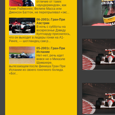
отличие от таких
«вундеркиндов», как
Кими Райкконен, Фелипе Масса или
Дженсон Баттон, не перепрыгивал «экс...
06-2001г. Гран-При
Австрии
В ночь с субботы на
воскресенье Дэвиду
Култхарду приснилось,
что он выходит в лидеры гонки на А1-
Ринге, — шотландец сам р...
05-2001г. Гран-При
Испании
Нет-нет, речь идет
вовсе не о Михаэле
Шумахере,
вылезающем после финиша Гран При
Испании из своего гоночного болида.
«Бог...