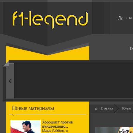
Дуэль м
Г
1960-ые
Первые эксперименты
Новые материалы
Главная
90-ые
Хорошист против
вундеркиндо...
Марк Уэббер, в