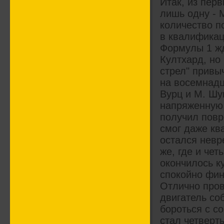
Итак, из перв
лишь одну - 
количество п
в квалификац
Формулы 1 жд
Култхард, но
стрел" привы
на восемнадц
Вурц и М. Шу
напряженную 
получил повр
смог даже кв
остался невр
же, где и чет
окончилось к
спокойно фин
Отлично пров
двигатель со
бороться с с
стал четверт