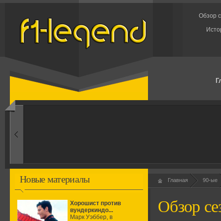
Обзор с
Исто
Г
1960-ые
Первые эксперименты
Новые материалы
Главная
90-ые
Обзор сез
Хорошист против
вундеркиндо...
Марк Уэббер, в