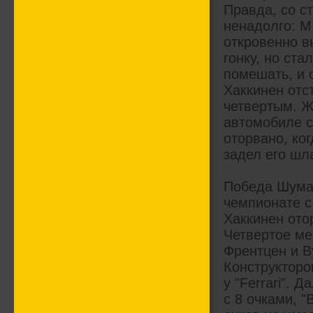
Правда, со ст
ненадолго: М
откровенно в
гонку, но ст
помешать, и 
Хаккинен отст
четвертым. Ж
автомобиле с
оторвано, ког
задел его шл
Победа Шумах
чемпионате с
Хаккинен ото
Четвертое ме
Френтцен и В
Конструкторо
у "Ferrari". 
с 8 очками, "