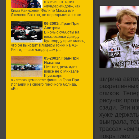
отличие от таких
«вундеркиндов», как
Кими Райкконен, Фелипе Масса или
Дженсон Баттон, не перепрыгивал «экс...
06-2001г. Гран-При
Австрии
В ночь с субботы на
воскресенье Дэвиду
Култхарду приснилось,
что он выходит в лидеры гонки на А1-
Ринге, — шотландец сам р...
05-2001г. Гран-При
Испании
Нет-нет, речь идет
вовсе не о Михаэле
Шумахере,
ширина автом
вылезающем после финиша Гран При
Испании из своего гоночного болида.
разрешенных 
«Бог...
сликов. Тепе
рисунок прот
сзади. Эти и
хуже держатьс
выиграла, те
трассах чемп
покрытием т