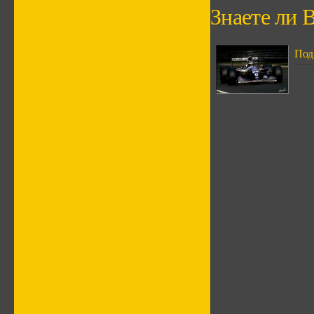
Знаете ли В
Под