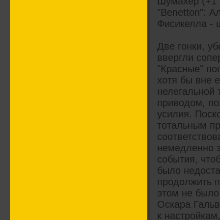
Шумахер (+1 
"Benetton": 
Фисикелла - 
Две гонки, у
ввергли сопер
"Красные" поп
хотя бы вне е
нелегальной 
приводом, по
усилия. Поск
тотальным пр
соответствов
немедленно з
события, что
было недоста
продолжить п
этом не было
Оскара Гальв
к настройкам,