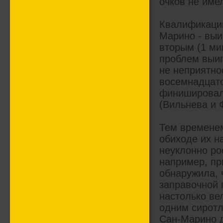
очков не име
Квалификацию
Марино - выи
вторым (1 ми
проблем выиг
не неприятно
восемнадцатом
финишировали
(Вильнева и 
Тем временем
обиходе их н
неуклонно ро
например, пр
обнаружила, 
заправочной 
настолько ве
одним сиротл
Сан-Марино до