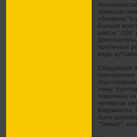
поспешностью
происшествие
объявила "X-
Больше всего 
шасси "-026"
дополнительн
приличные ре
ряды аутсайд
Следующий эт
повторением 
поул-позиции 
гонку; Култх
Хаккинена на
четвертое ме
Баррикелло. 
была доказан
"Stewart", к