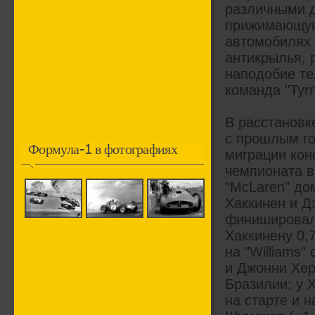
различными 
прижимающую 
автомобилях
антикрылья, 
наподобие те
команда "Tyrre
В расстановк
с прошлым го
Формула-1 в фотографиях
миграции кон
чемпионата в
"McLaren" до
Хаккинен и Д
финишировал
Хаккинену 0,
на "Williams"
и Джонни Хер
Бразилии: у Х
на старте и 