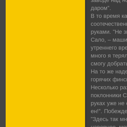
заводе над н
даром”.
В то время к
соотечественн
руками. "Не 
Сало, – маши
утреннего вр
много я терял
смогу добрат
На то же наде
горячих финс
Несколько ра
поклонники С
руках уже не
ен!”. Побежд
"Здесь так мн