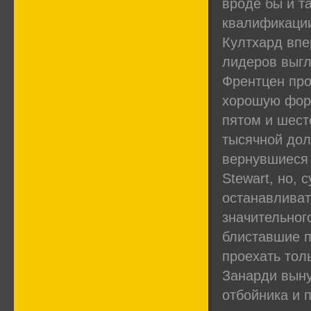
вроде бы и та
квалификации
Култхард впе
лидеров выгл
Френтцен про
хорошую форм
пятом и шест
тысячной дол
вернувшиеся 
Stewart, но, 
останавливат
значительного
блиставшие п
проехать толь
Занарди вын
отбойника и 