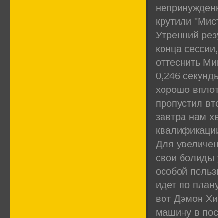
непринужденн
крутили "Мис
Утренний рез
конца сессии
оттеснить Ми
0,246 секунд
хорошо вплот
пропустил вт
завтра нам х
квалификации
Для увеличен
свои болиды 
особой польз
идет по плану
вот Дэмон Хи
машину в пос