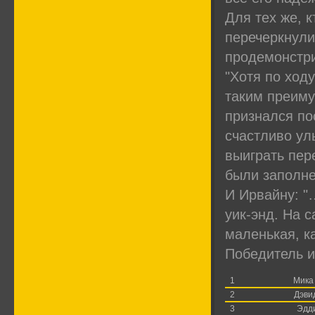
Для тех же, 
перечеркнули
продемонстр
"Хотя по ход
таким преиму
признался по
счастливо ул
выиграть пер
были заполне
И Ирвайну: "
уик-энд. На с
маленькая, к
Победитель и
1
Мика
2
Дэви
3
Эдд