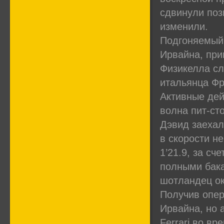
сдвинули поз
изменили.
Подгоняемый 
Ирвайна, при
Физикелла сле
итальянца Фр
Активные дей
волна пит-ст
Дэвид заехал
в скорости н
1’21.9, за сч
полными бака
шотландец ок
Получив опер
Ирвайна, но 
Ferrari во вр