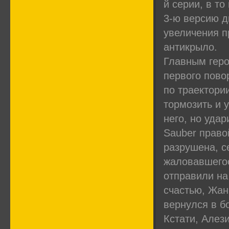
й серии, в то
3-ю версию д
увеличения п
антикрыло.
Главным геро
первого пово
по траектори
тормозить и 
него, но уда
Sauber право
разрушена, с
жаловавшегос
отправили на
счастью, Жан
вернулся в б
Кстати, Алез