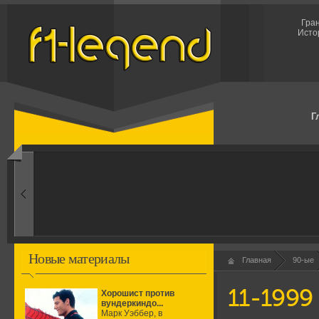
Гран
Исто
Г
1960-ые
Первые эксперименты
Новые материалы
Главная
90-ые
11-1999
Хорошист против
вундеркиндо...
Марк Уэббер, в