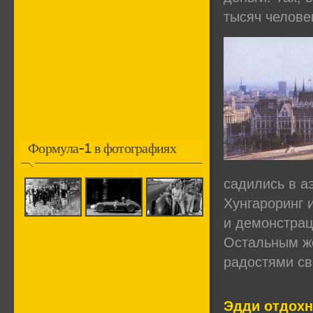
тысяч челове
Формула-1 в фотографиях
садились в а
Хунгароринг и
и демонстрац
Остальным ж
радостями св
Эдди отдох