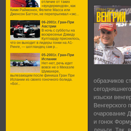
отличие от таких
«вундеркиндов», как
Кими Райкконен, Фелипе Масса или
Дженсон Баттон, не перепрыгивал «экс...
06-2001г. Гран-При
Австрии
В ночь с субботы на
воскресенье Дэвиду
Култхарду приснилось,
что он выходит в лидеры гонки на А1-
Ринге, — шотландец сам р...
05-2001г. Гран-При
Испании
Нет-нет, речь идет
вовсе не о Михаэле
Шумахере,
вылезающем после финиша Гран При
Испании из своего гоночного болида.
образчиков с
«Бог...
сегодняшнего
изыски венге
Венгерского 
очарование Д
и гонок Форм
деньги. Так, 