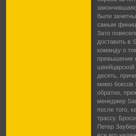
закончившаяс
были зачетны
самым фини
Зато повесел
доставить в 
команду о то
превышение с
швейцарской
десять, прич
мимо боксов 
обратно, пре
менеджер Sau
после того, 
трассу. Брос
Петер Заубер
все его наде