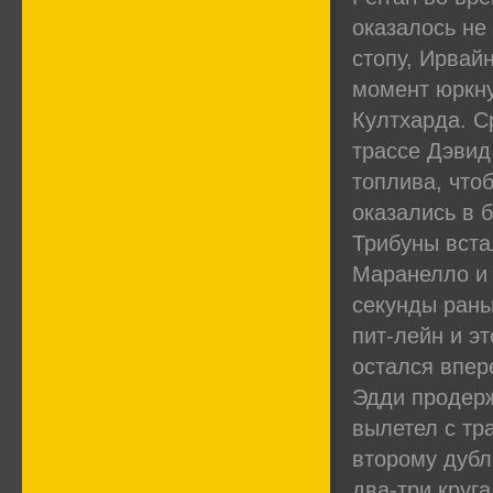
оказалось не 
стопу, Ирвай
момент юркну
Култхарда. С
трассе Дэвид 
топлива, чтоб
оказались в 
Трибуны вста
Маранелло и 
секунды рань
пит-лейн и э
остался впере
Эдди продерж
вылетел с тр
второму дубл
два-три круг