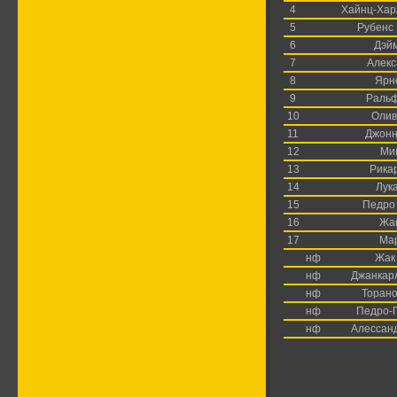
4
Хайнц-Хар
5
Рубенс
6
Дэй
7
Алекс
8
Ярн
9
Раль
10
Олив
11
Джонн
12
Ми
13
Рика
14
Лук
15
Педро 
16
Жа
17
Ма
нф
Жак
нф
Джанкар
нф
Торано
нф
Педро-
нф
Алессан