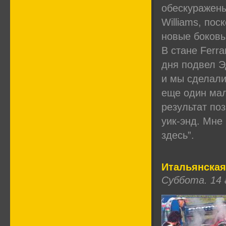
обескуражены
Williams, по
новые боковы
В стане Ferr
дня подвел Э
и мы сделали
еще один мал
результат по
уик-энд. Мне
здесь”.
Итальянская
Суббота. 14 