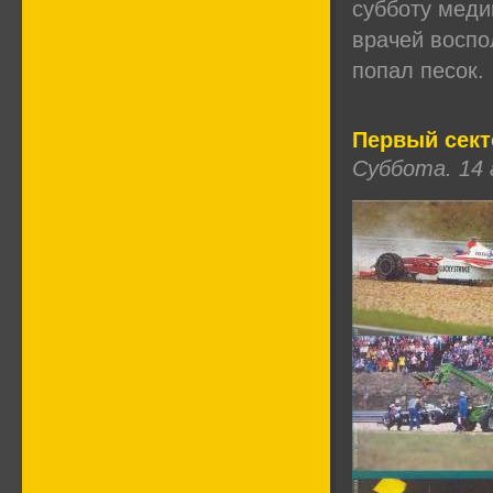
субботу меди
врачей воспо
попал песок.
Первый сект
Суббота. 14 