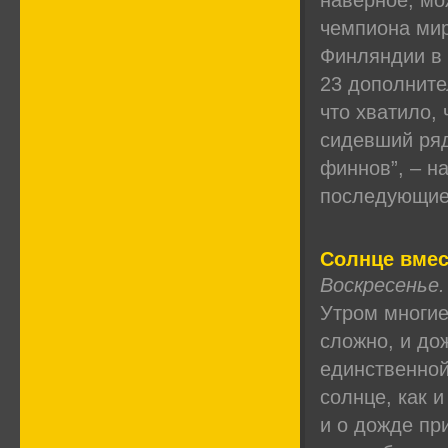
наверное, мо
чемпиона мир
Финляндии в 
23 дополните
что хватило,
сидевший ряд
финнов”, – н
последующие 
Солнце вмес
Воскресенье.
Утром многие
сложно, и до
единственной
солнце, как 
и о дожде пр