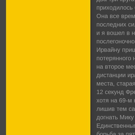
приходилось 
Она все врем
последних си
и я вошел в 
послегоночно
Ирвайну приш
потерянного 
на второе ме
дистанции ир
места, стара
12 секунд Фр
хотя на 69-м 
лишив тем са
догнать Мику
Единственным
борьба за пя