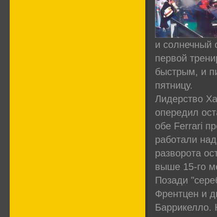
и солнечный 
первой трени
быстрым, и п
пятницу.
Лидерство Ха
опередил ост
обе Ferrari 
работали над
разворота ос
выше 15-го м
Позади "сере
Френтцен и д
Баррикелло. 