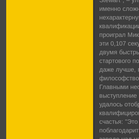
Stewart”, – 
именно сложн
нехарактерну
квалификации
проиграл Мик
эти 0,107 сек
двумя быстры
стартового по
даже лучше, 
философство
Главными не
выступление 
удалось отоб
квалифициров
счастья: "Это
поблагодарит