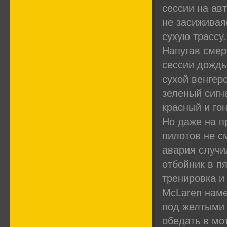
сессии на ав
не засиживая
сухую трассу.
Напугав смер
сессии дождь
сухой венгер
зеленый сигн
красный и го
Но даже на п
пилотов не с
авария случи
отбойник в п
тренировка и
McLaren наме
под желтыми 
обедать в мо