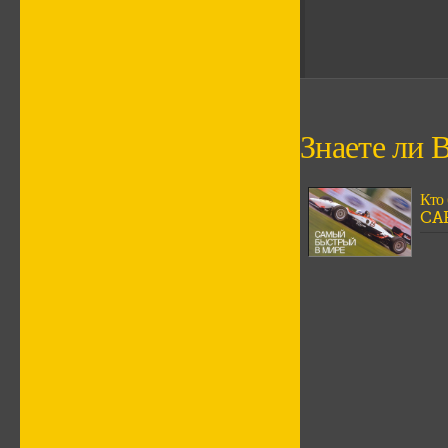
Знаете ли В
Кто
CA