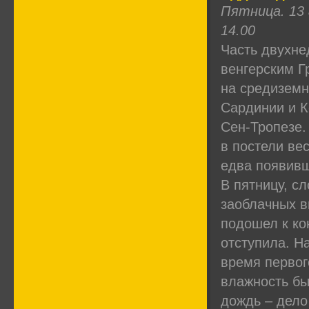
Пятница. 13 
14.00
Часть двухне
венгерским Г
на средиземн
Сардинии и К
Сен-Тропезе.
в постели ве
едва появивш
В пятницу, с
заоблачных в
подошел к ко
отступила. На
время первог
влажность бы
дождь – дело