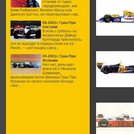
отличие от таких
«вундеркиндов», как
Кими Райкконен, Фелипе Масса или
Дженсон Баттон, не перепрыгивал «экс...
06-2001г. Гран-При
Австрии
В ночь с субботы на
воскресенье Дэвиду
Култхарду приснилось,
что он выходит в лидеры гонки на А1-
Ринге, — шотландец сам р...
05-2001г. Гран-При
Испании
Нет-нет, речь идет
вовсе не о Михаэле
Шумахере,
вылезающем после финиша Гран При
Испании из своего гоночного болида.
«Бог...