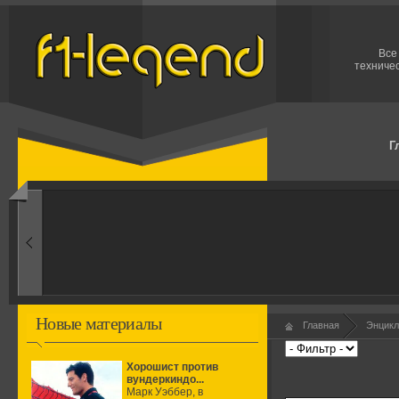
Вс
техничес
Г
1960-ые
Первые эксперименты
Новые материалы
Главная
Энцикл
Хорошист против
вундеркиндо...
Марк Уэббер, в