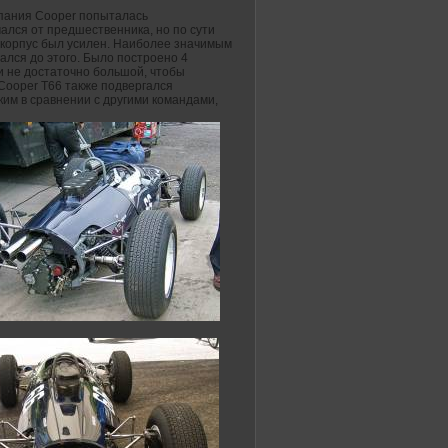
мпания Cooper попыталась
ался от предшественника, но по сути
 корпус был усилен. Наиболее значимым
ался до этого. Было построено 4
 и не достаточно большой, чтобы
Cooper T66 также подвергался
им в сравнении с другими командами,