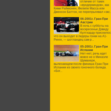
отличие от таких
«вундеркиндов», как
Кими Райкконен, Фелипе Масса или
Дженсон Баттон, не перепрыгивал «экс..
06-2001г. Гран-При
Австрии
В ночь с субботы на
воскресенье Дэвиду
Култхарду приснилос
что он выходит в лидеры гонки на А1-
Ринге, — шотландец сам р...
05-2001г. Гран-При
Испании
Нет-нет, речь идет
вовсе не о Михаэле
Шумахере,
вылезающем после финиша Гран При
Испании из своего гоночного болида.
«Бог...