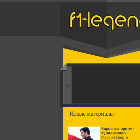
Назад
1960-ые
Первые эксперименты
Новые материалы
Хорошист против
вундеркиндо...
Марк Уэббер, в