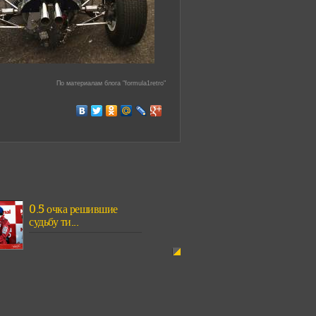
По материалам блога "formula1retro"
0.5 очка решившие
судьбу ти...