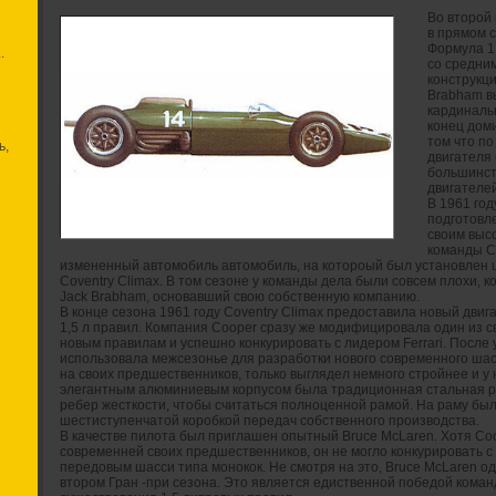
Во второй
в прямом 
Формула 1
.
со средни
конструкци
Brabham в
кардиналь
конец доми
том что п
ь,
двигателя 
большинст
двигателей
В 1961 го
подготовле
своим выс
команды C
измененный автомобиль автомобиль, на котороый был установлен 
Coventry Climax. В том сезоне у команды дела были совсем плохи, к
Jack Brabham, основавший свою собственную компанию.
В конце сезона 1961 году Coventry Climax предоставила новый дви
1,5 л правил. Компания Cooper сразу же модифицировала один из с
новым правилам и успешно конкурировать с лидером Ferrari. После 
использовала межсезонье для разработки нового современного шас
на своих предшественников, только выглядел немного стройнее и у 
элегантным алюминиевым корпусом была традиционная стальная ра
ребер жесткости, чтобы считаться полноценной рамой. На раму был
шестиступенчатой коробкой передач собственного производства.
В качестве пилота был приглашен опытный Bruce McLaren. Хотя Co
современней своих предшественников, он не могло конкурировать с 
передовым шасси типа монокок. Не смотря на это, Bruce McLaren од
втором Гран -при сезона. Это является едиственной победой коман