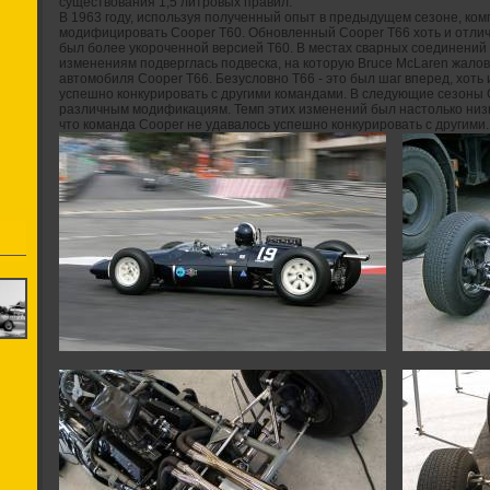
существования 1,5 литровых правил.
В 1963 году, используя полученный опыт в предыдущем сезоне, ко
модифицировать Cooper T60. Обновленный Cooper T66 хоть и отлич
был более укороченной версией T60. В местах сварных соединений
изменениям подверглась подвеска, на которую Bruce McLaren жалов
автомобиля Cooper T66. Безусловно T66 - это был шаг вперед, хоть
успешно конкурировать с другими командами. В следующие сезоны 
различным модификациям. Темп этих изменений был настолько низк
что команда Cooper не удавалось успешно конкурировать с другими.