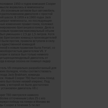
 половине 1950-х годов компания Cooper
смысле ворвалась в чемпионаты
. Их основным активом был автомобиль
м расположением двигателя с простой
ей шасси. В 1959 и в 1960 годах Jack
ыиграл чемпионаты, но последующие
ные изменения правил гонок, положил
нированию британцев в гонках. Дело в
о новым правилам максимальный объем
был уменьшен с 2,5 до 1,5 литров. Хотя
во Британских команд и производителей
 были против, правила вступили в силу.
ду единственной командой
нной к новым правилам была Ferrari, со
окооборотистым двигателем V6. У
ooper в запасе был только немного
цетырехцилиндровый двигатель от
огда в конце сезона ее покинул лидер
гатель V8 специально разработанный для
воих болидов, чтобы соответствовать
ухода Jack Brabham, команда
си. Новый Cooper T60 был очень поход
него был более низкий клиренс. Под
ма, у которой не было достаточно
 установлен двигатель V8 c
oper T60 смотрелся намного
более отточенным Lotus 25 с его
ержал победу на гонках в Монако во
ды Cooper в течении 5-ти лет