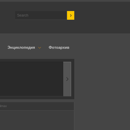
Энциклопедия
Фотоархив
1970-ые
Эпоха аэродинамик
limax