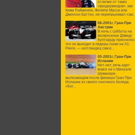
отличие от таких
«вундеркиндов», как
Кими Райкконен, Фелипе Масса или
Дженсон Баттон, не перепрыгивал «экс..
06-2001г. Гран-При
Австрии
В ночь с субботы на
воскресенье Дэвиду
Култхарду приснилос
что он выходит в лидеры гонки на А1-
Ринге, — шотландец сам р...
05-2001г. Гран-При
Испании
Нет-нет, речь идет
вовсе не о Михаэле
Шумахере,
вылезающем после финиша Гран При
Испании из своего гоночного болида.
«Бог...