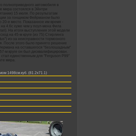
го полноприводного автомобиля в
е мира состоялся в Эйнтри
итании) 15 июля. По результатам
ции за гонщиком Фейрманом было
 20-е место. Показанное им время -
 на 4.6с хуже чем у поул-мена Фила
rari). На итоги выступления этой модели
. сход на 45-м круге (из 75) Стирлинга
tus") из-за неисправности тормозного
я. После этого было принято решение
Фермана на оставшегося "безлошадным"
57-м круге он был дисквалифицирован.
 стал единственным для "Ferguson P99"
ате мира.
м 1498см.куб. (81.2х71.1)