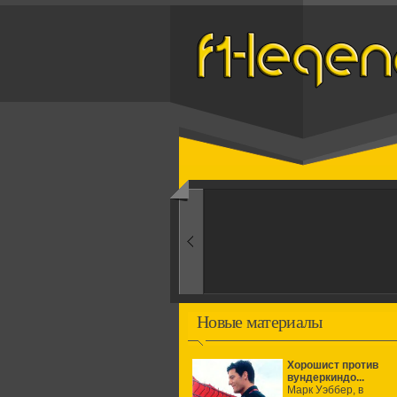
Назад
1960-ые
Первые эксперименты
Новые материалы
Хорошист против
вундеркиндо...
Марк Уэббер, в