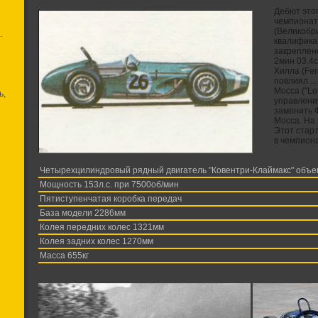
Дебют это
чемпионат
(Великобр
.
квалифика
закреплено
2мин 03.4с
Хилла (Fer
повлиял ..
Мосса ("Lo
ь,
управлени
заменить 
Мосса. На 
Этот старт
в чемпион
Четырехцилиндровый рядный двигатель "Ковентри-Клаймакс" объемо
Мощность 153л.с. при 7500об/мин
Пятиступенчатая коробка передач
База модели 2286мм
Колея передних колес 1321мм
Колея задних колес 1270мм
Масса 655кг