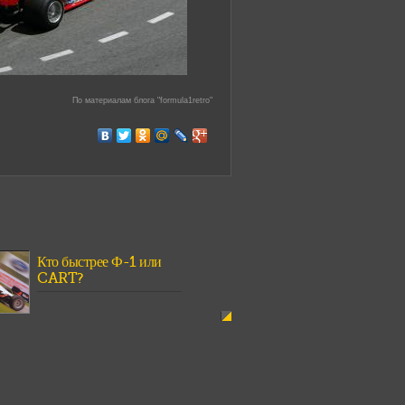
По материалам блога "formula1retro"
Кто быстрее Ф-1 или
CART?