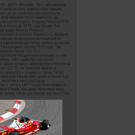
2 T2 - 1977г. (Италия). Этот автомобиль
i Lauda второе чемпионское звание.
ьше он по стечению обстоятельств
 этой машине титул чемпиона, до
ыло рукой подать. Модель Ferrari 312 T2
а в гонках до 1978 года. Кроме Niki
ей ездил Ronnie Peterson
явившиеся в гонках Формулы 1, правила
зованию воздушного охлаждения на
нудили команду Ferrari начать развитие
2 T в середине сезона 1976 года. Так
модель Ferrari 312 T2 с
ованными воздухозаборниками по обе
бины. Niki Lauda был на пути к
 своего второго чемпионского титула на
rari 312 T2, но тяжелая авария в
н вернулся к гонкам на своем Ferrari
 McLaren.После Niki Lauda и Ferrari 312
 пилотов и конструкторов.
улы 1 1976 и 1977 годов. Участвовал в
ino Classic. Как дань Чемпиону мира
ет шлем той же раскраски, как был у Niki