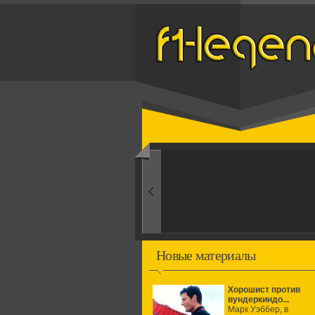
Назад
1960-ые
Первые эксперименты
Новые материалы
Хорошист против
вундеркиндо...
Марк Уэббер, в