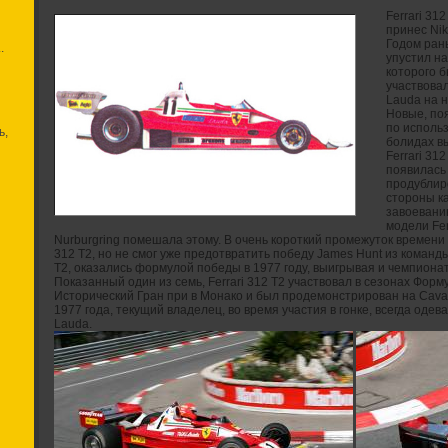
Ferrari 31
принес Nik
Годом ран
.
упустил на
которого б
участвовал
Lauda на н
Новые, по
по исполь
ь,
болидах вы
Ferrari 31
появилась 
продублир
стороны ка
завоеванию
модели Fer
Nurburgring помешала этому. В очень короткий промежуток времени о
312 T2, но не смог уже предотвратить победу James Hunt из команды
T2, оказались формулой победы в 1977 году, выигрывая и чемпионат
Показанный один из семь, Ferrari 312 T2 участвовал в сезонах Форм
Исторический Гран при в Монако и был продемонстрирован на Cavall
1977 года, текущий владелец, во время участия в гонке, всегда одева
Lauda.