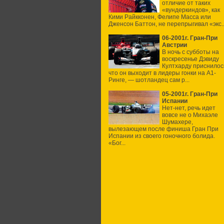
отличие от таких
«вундеркиндов», как
Кими Райкконен, Фелипе Масса или
Дженсон Баттон, не перепрыгивал «экс..
06-2001г. Гран-При
Австрии
В ночь с субботы на
воскресенье Дэвиду
Култхарду приснилос
что он выходит в лидеры гонки на А1-
Ринге, — шотландец сам р...
05-2001г. Гран-При
Испании
Нет-нет, речь идет
вовсе не о Михаэле
Шумахере,
вылезающем после финиша Гран При
Испании из своего гоночного болида.
«Бог...