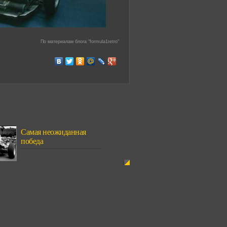
По материалам блога "formula1retro"
Самая неожиданная
победа