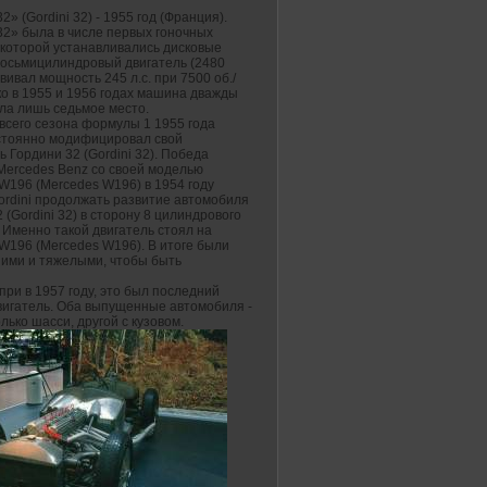
2» (Gordini 32) - 1955 год (Франция).
32» была в числе первых гоночных
 которой устанавливались дисковые
Восьмицилиндровый двигатель (2480
звивал мощность 245 л.с. при 7500 об./
ко в 1955 и 1956 годах машина дважды
ла лишь седьмое место.
всего сезона формулы 1 1955 года
остоянно модифицировал свой
 Гордини 32 (Gordini 32). Победа
Mercedes Benz со своей моделью
W196 (Mercedes W196) в 1954 году
ordini продолжать развитие автомобиля
 (Gordini 32) в сторону 8 цилиндрового
 Именно такой двигатель стоял на
W196 (Mercedes W196). В итоге были
шими и тяжелыми, чтобы быть
при в 1957 году, это был последний
вигатель. Оба выпущенные автомобиля -
лько шасси, другой с кузовом.