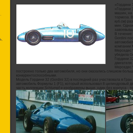
«Гордини 3
«Гордини 
машин, на
.
тормоза. 
куб.см) ра
мин. Одна
завоевыва
В течение 
Gordini п
ь,
автомобиль
компании 
Мерседес 
убедила G
Гордини 32
двигателя.
Мерседес 
построено только два автомобиля, но они оказались слишком боль
конкурентоспособными.
Модель Гордини 32 (Gordini 32) в последний раз участвовала в Гран 
автомобиль Формулы 1 (F1), который использовал 8 цилиндровый д
часть коллекции Schlumpf и изображены выше, один без корпуса - то