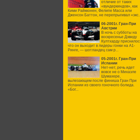
отличие от таких
«вундеркиндов», как
Кими Райкконен, Фелипе Масса или
Дженсон Баттон, не перепрыгивал «экс..
06-2001г. Гран-При
Австрии
В ночь с субботы на
воскресенье Дэвиду
Култхарду приснилос
что он выходит в лидеры гонки на А1-
Ринге, — шотландец сам р...
05-2001г. Гран-При
Испании
Нет-нет, речь идет
вовсе не о Михаэле
Шумахере,
вылезающем после финиша Гран При
Испании из своего гоночного болида.
«Бог...