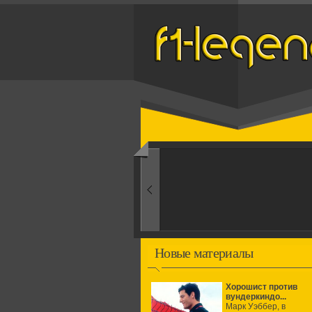
Назад
1950-ые
Рождение формулы
Новые материалы
Хорошист против
вундеркиндо...
Марк Уэббер, в