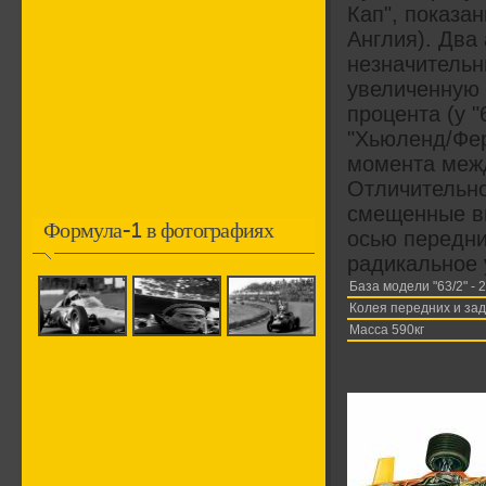
Кап", показа
Англия). Два
незначительн
увеличенную 
процента (у 
"Хьюленд/Фер
момента межд
Отличительно
смещенные вп
Формула-1 в фотографиях
осью передни
радикальное 
База модели "63/2" -
Колея передних и за
Масса 590кг