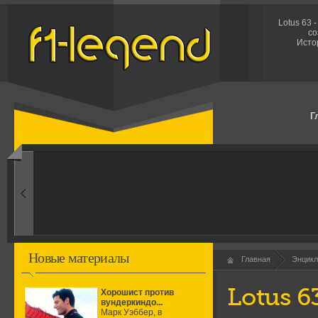
Lotus 63
со
Исто
Г
Новые материалы
Главная
Энцикл
Lotus 6
Хорошист против
вундеркиндо...
Марк Уэббер, в