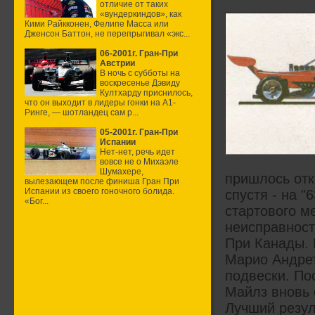
отличие от таких
«вундеркиндов», как
Кими Райкконен, Фелипе Масса или
Дженсон Баттон, не перепрыгивал «экс...
06-2001г. Гран-При
Австрии
В ночь с субботы на
воскресенье Дэвиду
Култхарду приснилось,
что он выходит в лидеры гонки на А1-
Ринге, — шотландец сам р...
05-2001г. Гран-При
Испании
Нет-нет, речь идет
вовсе не о Михаэле
Шумахере,
пришлось отк
вылезающем после финиша Гран При
Испании из своего гоночного болида.
спустя - на 
«Бог...
стартового ме
неисправност
При Канады. 
Марио Андрет
подвески. По
Майлз вновь с
Лучший резул