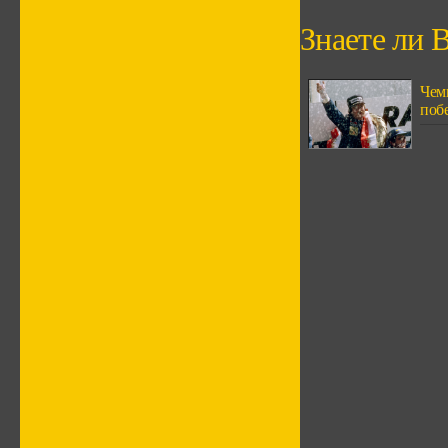
Знаете ли В
Чем
поб