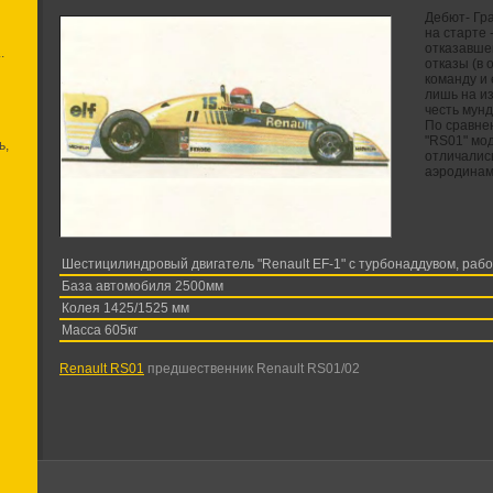
Дебют- Гр
на старте -
отказавше
.
отказы (в 
команду и 
лишь на и
честь мун
По сравне
"RS01" мод
ь,
отличалис
аэродинам
Шестицилиндровый двигатель "Renault EF-1" с турбонаддувом, рабо
База автомобиля 2500мм
Колея 1425/1525 мм
Масса 605кг
Renault RS01
предшественник Renault RS01/02