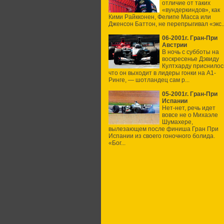
отличие от таких
«вундеркиндов», как
Кими Райкконен, Фелипе Масса или
Дженсон Баттон, не перепрыгивал «экс..
06-2001г. Гран-При
Австрии
В ночь с субботы на
воскресенье Дэвиду
Култхарду приснилос
что он выходит в лидеры гонки на А1-
Ринге, — шотландец сам р...
05-2001г. Гран-При
Испании
Нет-нет, речь идет
вовсе не о Михаэле
Шумахере,
вылезающем после финиша Гран При
Испании из своего гоночного болида.
«Бог...