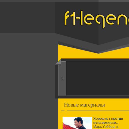
Назад
1960-ые
Первые эксперименты
Новые материалы
Хорошист против
вундеркиндо...
Марк Уэббер, в