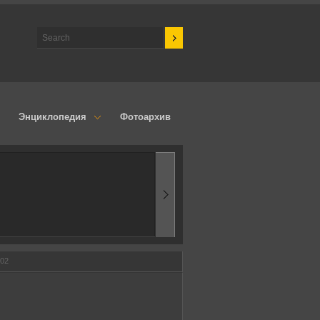
Энциклопедия
Фотоархив
1970-ые
Эпоха аэродинамик
/02