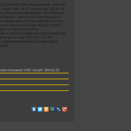
ан-При ЮАР. Жан-Пьер Жабуй - шестой
 сходит уже на 37-м круге (из 78) из-за
го электрооборудования. Постоянные
основном - двигателя) преследовали
ее ежинственного гонщика весь сезон,
злете сезона в Канаде Жабуй спасет
дира четвертым местом.
нию с дебютировавшим в прошлом году
ели этого года "RS-1/02, 03, 04"
ь модернизированной подвеской и
икой.
чим объемом 1492 см.куб. (86х42.8)