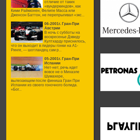
отличие от таких
«вундеркиндов», как
Кими Райкконен, Фелипе Масса или
Дженсон Баттон, не перепрыгивал «экс...
06-2001г. Гран-При
Австрии
В ночь с субботы на
воскресенье Дэвиду
Култхарду приснилось,
что он выходит в лидеры гонки на А1-
Ринге, — шотландец сам р...
05-2001г. Гран-При
Испании
Нет-нет, речь идет
вовсе не о Михаэле
Шумахере,
вылезающем после финиша Гран При
Испании из своего гоночного болида.
«Бог...