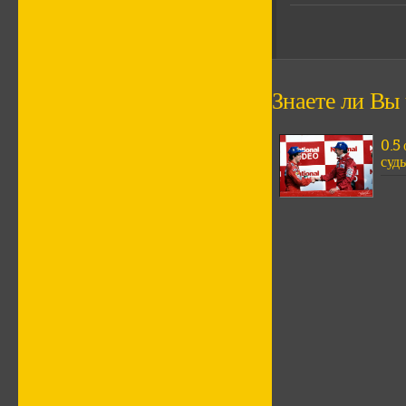
Знаете ли Вы ч
0.5
судь