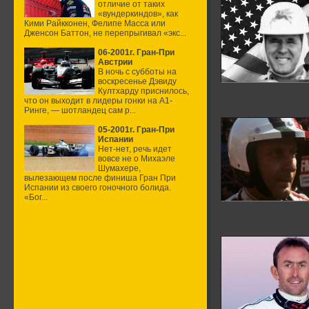
отличие от таких
«вундеркиндов», как
Кими Райкконен, Фелипе Масса или
Дженсон Баттон, не перепрыгивал «экс...
06-2001г. Гран-При
Австрии
В ночь с субботы на
воскресенье Дэвиду
Култхарду приснилось,
что он выходит в лидеры гонки на А1-
Ринге, — шотландец сам р...
05-2001г. Гран-При
Испании
Нет-нет, речь идет
вовсе не о Михаэле
Шумахере,
вылезающем после финиша Гран При
Испании из своего гоночного болида.
«Бог...