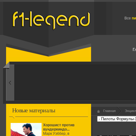
Все
п
Г
1960-ые
Первые эксперименты
Новые материалы
Главная
Энцикл
Хорошист против
вундеркиндо...
Марк Уэббер, в