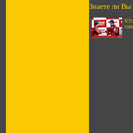
Знаете ли Вы ч
0.5
судь