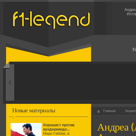
Андреа
Исто
Г
1960-ые
Первые эксперименты
Новые материалы
Главная
Энцикл
Андреа (
Хорошист против
вундеркиндо...
Марк Уэббер, в