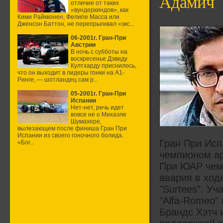
Адамич
отличие от таких
«вундеркиндов», как
Кими Райкконен, Фелипе Масса или
Дженсон Баттон, не перепрыгивал «экс...
06-2001г. Гран-При
Австрии
В ночь с субботы на
воскресенье Дэвиду
Култхарду приснилось,
что он выходит в лидеры гонки на А1-
Ринге, — шотландец сам р...
05-2001г. Гран-При
Испании
Нет-нет, речь идет
вовсе не о Михаэле
Шумахере,
вылезающем после финиша Гран При
Испании из своего гоночного болида.
Гран При Исп
«Бог...
чемпионом ар
При ЮАР чемп
авария в ход
"Surtees". У
"Alfa-Romeo"
Брандс Хэтч и