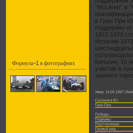
поддержкой э
"McLaren" и "
квалификацию
в Гран При И
поддержку от
1972-1973 ста
Испании 1972
шестнадцатым
полузаводско
Бельгии, 15 
Формула-1 в фотографиях
участие в го
занялся торг
Умер: 19.05.1997 (Лей
Сезонов в Ф1:
Гран-При:
Победы:
Подиумы:
Поул-позиции:
Первый ряд: