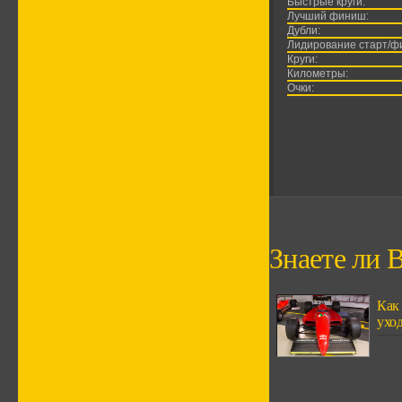
Быстрые круги:
Лучший финиш:
Дубли:
Лидирование старт/ф
Круги:
Километры:
Очки:
Знаете ли В
Как
ухо