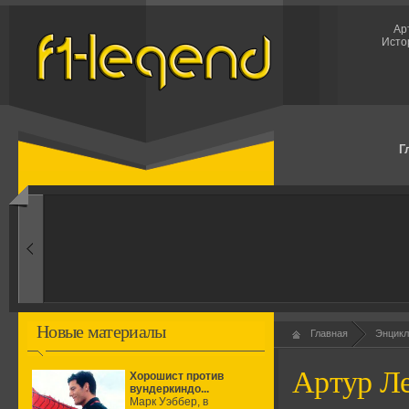
Ар
Исто
Г
1960-ые
Первые эксперименты
Новые материалы
Главная
Энцикл
Артур Ле
Хорошист против
вундеркиндо...
Марк Уэббер, в