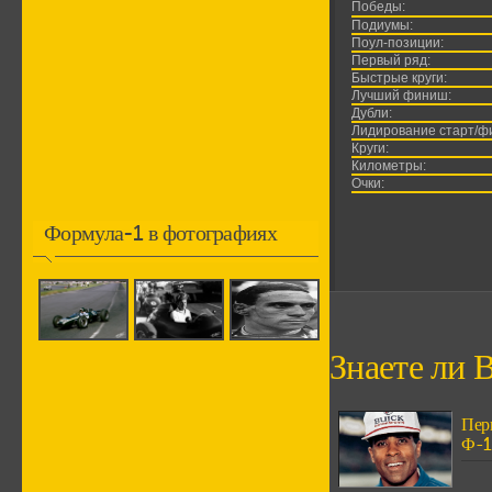
Победы:
Подиумы:
Поул-позиции:
Первый ряд:
Быстрые круги:
Лучший финиш:
Дубли:
Лидирование старт/ф
Круги:
Километры:
Очки:
Формула-1 в фотографиях
Знаете ли В
Пер
Ф-1