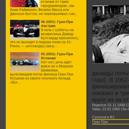
отличие от таких
«вундеркиндов», как
Кими Райкконен, Фелипе Масса или
Дженсон Баттон, не перепрыгивал «экс...
06-2001г. Гран-При
Австрии
В ночь с субботы на
воскресенье Дэвиду
Култхарду приснилось,
что он выходит в лидеры гонки на А1-
Ринге, — шотландец сам р...
05-2001г. Гран-При
Испании
Нет-нет, речь идет
вовсе не о Михаэле
Шумахере,
дважды попыт
вылезающем после финиша Гран При
Испании из своего гоночного болида.
года). В 1952
«Бог...
финишировать
показал в тр
круге из-за о
Родился: 01.11.1898 (
Умер: 23.02.1960 (Эн-
Сезонов в Ф1:
Гран-При: