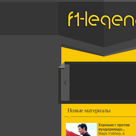
Назад
1970-ые
Эпоха аэродинамики
Новые материалы
Хорошист против
вундеркиндо...
Марк Уэббер, в