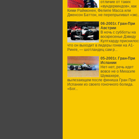
отличие от таких
«вундеркиндов», как
Кими Райкконен, Фелипе Масса или
Дженсон Баттон, не перепрыгивал «экс..
06-2001г. Гран-При
Австрии
В ночь с субботы на
воскресенье Дэвиду
Култхарду приснилос
что он выходит в лидеры гонки на А1-
Ринге, — шотландец сам р...
05-2001г. Гран-При
Испании
Нет-нет, речь идет
вовсе не о Михаэле
Шумахере,
вылезающем после финиша Гран При
Испании из своего гоночного болида.
«Бог...