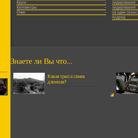
Круги:
-
лидирования:
Километры:
-
лидирования:
Очки:
-
за один сезон:
подряд:
Знаете ли Вы что...
Какая трасса самая
длинная?