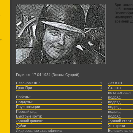
Британски
собственно
Великобри
.
квалифика
времени Д
ь,
Родился: 17.04.1934 (Эпсом, Суррей)
Сезонов в Ф1:
1
Лет в Ф1
Гран-При:
1
Старты:
не стартовал
Победы:
-
подряд
Подиумы:
-
подряд
Поул-позиции:
-
подряд
Первый ряд:
-
подряд
Быстрые круги:
-
подряд
Лучший финиш:
-
Лучший старт:
Дубли:
-
Хет-трики:
Лидирование старт/финиш:
-
Большие шле