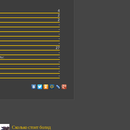
4
2
2
-
-
-
-
-
27
-
мы:
-
-
-
-
-
Сколько стоит болид