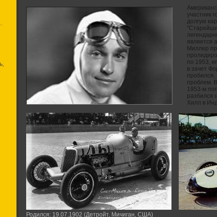
Американск
участник г
долгую ка
.
"Старейши
легендарно
является а
Миллер пр
пролидиро
по 1953, 
ь,
в зачет Фо
пробился, 
проблем. В
1953-м по
разбился 
Хилл в Ин
Родился: 19.07.1902 (Детройт, Мичиган, США)