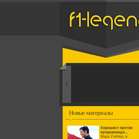
Назад
1950-ые
Рождение формулы
Новые материалы
Хорошист против
вундеркиндо...
Марк Уэббер, в