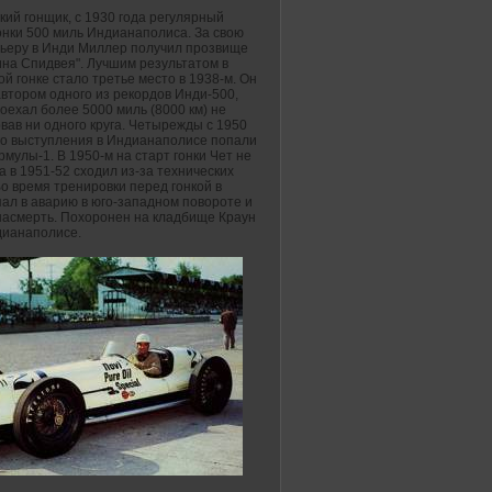
ий гонщик, с 1930 года регулярный
онки 500 миль Индианаполиса. За свою
рьеру в Инди Миллер получил прозвище
на Спидвея". Лучшим результатом в
й гонке стало третье место в 1938-м. Он
втором одного из рекордов Инди-500,
оехал более 5000 миль (8000 км) не
вав ни одного круга. Четырежды с 1950
его выступления в Индианаполисе попали
рмулы-1. В 1950-м на старт гонки Чет не
а в 1951-52 сходил из-за технических
о время тренировки перед гонкой в
пал в аварию в юго-западном повороте и
насмерть. Похоронен на кладбище Краун
дианаполисе.