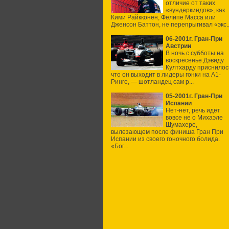
отличие от таких
«вундеркиндов», как
Кими Райкконен, Фелипе Масса или
Дженсон Баттон, не перепрыгивал «экс..
06-2001г. Гран-При
Австрии
В ночь с субботы на
воскресенье Дэвиду
Култхарду приснилос
что он выходит в лидеры гонки на А1-
Ринге, — шотландец сам р...
05-2001г. Гран-При
Испании
Нет-нет, речь идет
вовсе не о Михаэле
Шумахере,
вылезающем после финиша Гран При
Испании из своего гоночного болида.
«Бог...