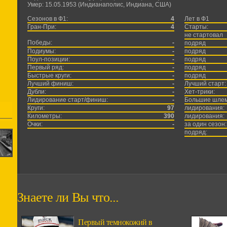
Умер: 15.05.1953 (Индианаполис, Индиана, США)
Сезонов в Ф1:
4
Лет в Ф1
Гран-При:
4
Старты:
не стартовал
Победы:
-
подряд
Подиумы:
-
подряд
Поул-позиции:
-
подряд
Первый ряд:
-
подряд
Быстрые круги:
-
подряд
Лучший финиш:
-
Лучший старт:
Дубли:
-
Хет-трики:
Лидирование старт/финиш:
-
Большие шле
Круги:
97
лидирования:
Километры:
390
лидирования:
Очки:
-
за один сезон:
подряд:
Знаете ли Вы что...
Первый темнокожий в