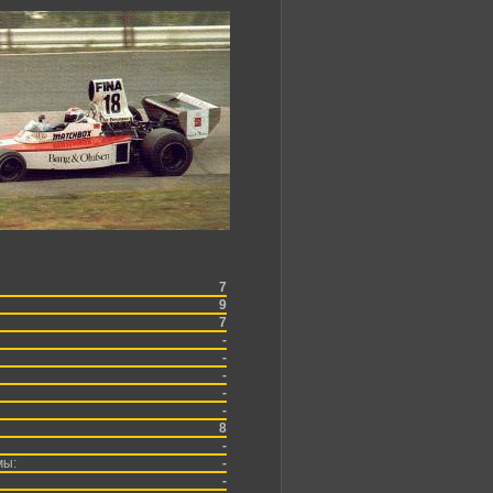
7
9
7
-
-
-
-
-
8
-
мы:
-
-