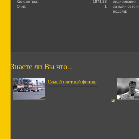
Километры:
1071,39
лидирования:
Очки:
1
за один сезон:
подряд:
Знаете ли Вы что...
Самый плотный финиш