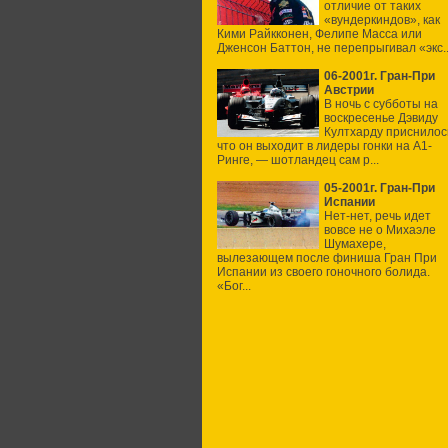
отличие от таких
«вундеркиндов», как
Кими Райкконен, Фелипе Масса или
Дженсон Баттон, не перепрыгивал «экс..
06-2001г. Гран-При
Австрии
В ночь с субботы на
воскресенье Дэвиду
Култхарду приснилос
что он выходит в лидеры гонки на А1-
Ринге, — шотландец сам р...
05-2001г. Гран-При
Испании
Нет-нет, речь идет
вовсе не о Михаэле
Шумахере,
вылезающем после финиша Гран При
Испании из своего гоночного болида.
«Бог...