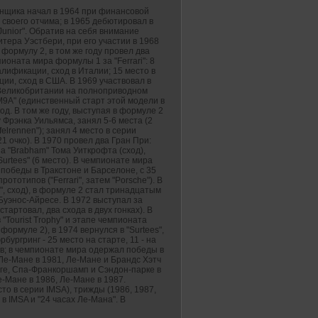
онщика начал в 1964 при финансовой
своего отчима; в 1965 дебютировал в
unior". Обратив на себя внимание
тера Уэстбери, при его участии в 1968
формулу 2, в том же году провел два
ионата мира формулы 1 за "Ferrari": 8
алификации, сход в Италии; 15 место в
ии, сход в США. В 1969 участвовал в
Великобритании на полноприводном
M9A" (единственный старт этой модели в
сход. В том же году, выступая в формуле 2
 Фрэнка Уильямса, занял 5-6 места (2
ifelrennen"); занял 4 место в серии
21 очко). В 1970 провел два Гран При:
на "Brabham" Тома Уиткрофта (сход),
Surtees" (6 место). В чемпионате мира
 победы в Тракстоне и Барселоне, с 35
ототипов ("Ferrari", затем "Porsche"). В
", сход), в формуле 2 стал тринадцатым
 Буэнос-Айресе. В 1972 выступал за
тартовал, два схода в двух гонках). В
"Tourist Trophy" и этапе чемпионата
ормуле 2), в 1974 вернулся в "Surtees",
ургринг - 25 место на старте, 11 - на
в; в чемпионате мира одержал победы в
Ле-Мане в 1981, Ле-Мане и Брандс Хэтч
нге, Спа-Франкоршамп и Сэндон-парке в
е-Мане в 1986, Ле-Мане в 1987.
то в серии IMSA), трижды (1986, 1987,
в IMSA и "24 часах Ле-Мана". В