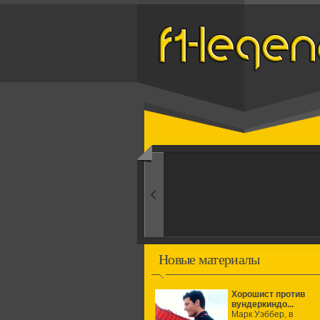
Назад
1960-ые
Первые эксперименты
Новые материалы
Хорошист против
вундеркиндо...
Марк Уэббер, в