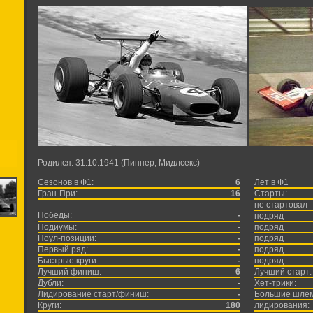
Родился: 31.10.1941 (Пиннер, Мидлсекс)
Сезонов в Ф1:
6
Лет в Ф1
Гран-При:
16
Старты:
не стартовал
Победы:
-
подряд
Подиумы:
-
подряд
Поул-позиции:
-
подряд
Первый ряд:
-
подряд
Быстрые круги:
-
подряд
Лучший финиш:
6
Лучший старт:
Дубли:
-
Хет-трики:
Лидирование старт/финиш:
-
Большие шле
Круги:
180
лидирования: