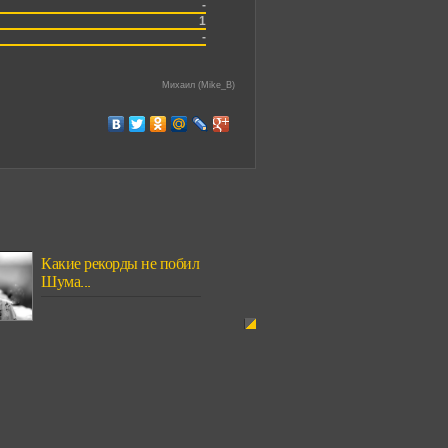
-
1
-
Михаил (Mike_B)
Какие рекорды не побил
Шума...