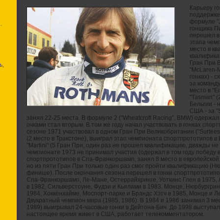
Карьеру г
поддержке 
формуле "J
.
гонщика Пи
перешел в 
этапа чемп
место в кв
квалификац
Гран При 
ь,
"McLaren-
гонках) - 
за команду
место в "E
"Tasman" (
Бельгии - 
США - за "
занял 22-25 места. В формуле 2 ("Wheatcroft Racing", BMW) одержал
очками стал вторым. В том же году начал участвовать в гонках спортпр
сезоне 1971 участвовал в одном Гран При Великобритании ("Surtees
(2 место в Тракстоне), выиграл этап чемпионата спортпрототипов в
"Martini" (5 Гран При, один раз не прошел квалификацию, дважды не с
чемпионате 1973 не принимал участия (одержал в том году победу в 
спортпрототипов в Спа-Франкоршамп, занял 8 место в европейской ф
но из пяти Гран При только один раз смог пройти квалификацию (Нюрб
финише). После окончания сезона перешел в гонки спортпрототипо
Спа-Франкоршамп, Ле-Мане, Остеррайхринге, Уоткинс Глен в 1975, 
в 1982, Сильверстоуне, Фудзи и Кьялами в 1983, Монце, Нюрбургри
1984, Хоккенхайме, Моспорт-парке и Брандс Хэтч в 1985, Монце и Л
Двукратный чемпион мира (1985, 1986). В 1984 и 1986 занимал 3 мес
1989) выигрывал 24-часовые гонки в Дейтона-Бич. До 1998 выступал 
настоящее время живет в США, работает телекомментатором.