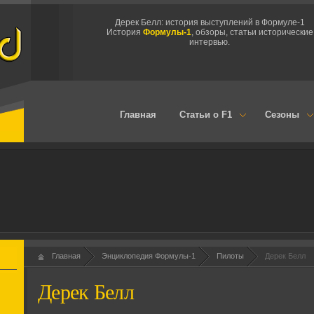
Дерек Белл: история выступлений в Формуле-1
История
Формулы-1
, обзоры, статьи исторические
интервью.
Главная
Статьи о F1
Сезоны
Главная
Энциклопедия Формулы-1
Пилоты
Дерек Белл
Дерек Белл