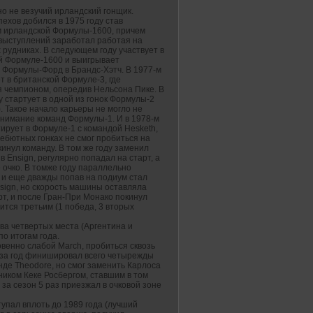
о не везучий ирландский гонщик.
ехов добился в 1975 году став
 ирландской Формулы-1600, причем
 выступлений заработал работая на
рудниках. В следующем году участвует в
й Формуле-1600 и выигрывает
 Формулы-Форд в Брандс-Хэтч. В 1977-м
 в британской Формуле-3, где
я чемпионом, опередив Нельсона Пике. В
у стартует в одной из гонок Формулы-2
). Такое начало карьеры не могло не
внимание команд Формулы-1. И в 1978-м
ирует в Формуле-1 с командой Hesketh,
дебютных гонках не смог пробиться на
кинул команду. В том же году заменил
в Ensign, регулярно попадал на старт, а
очко. В томже году параллельно
 и еще дважды попав на подиум стал
nsign, но скорость машины оставляла
арт, и после Гран-При Монако покинул
ится третьим (1 победа, 3 вторых
два четвертых места (Аргентина и
по итогам года.
овенно слабой March, пробиться сквозь
ге за год финишировал всего четырежды
нде Theodore, но смог заменить Карлоса
рником Кеке Росбергом, ставшим в том
 за сезон 5 раз приезжал в очковой зоне
тупал вплоть до 1989 года (лучший