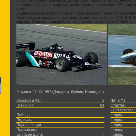
результат: 3-е место в гонке 200 Миль Милувоки в 87-м). В 1984 поп
переломы обеих ног и пропустил большую часть сезона 1985 года, н
гонки.
В 1988-1990 стартовал в гонке 24 часа Ле-Мана (4-е место в Группе 
После Indycar выступал в чемпионате спортпрототипов IMSA. В 19
карьеру. В последствии работал телекомментатором, а в 1996 откры
Родился: 11.03.1953 (Дандрем, Дублин, Ирландия)
Сезонов в Ф1:
5
Лет в Ф1
Гран-При:
64
Старты:
не стартовал
Победы:
-
подряд
Подиумы:
-
подряд
Поул-позиции:
-
подряд
Первый ряд:
-
подряд
Быстрые круги:
-
подряд