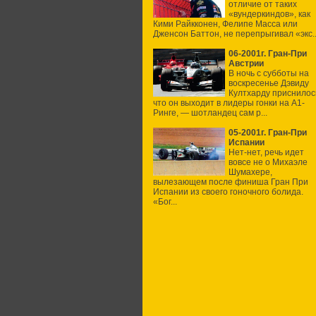
отличие от таких
«вундеркиндов», как
Кими Райкконен, Фелипе Масса или
Дженсон Баттон, не перепрыгивал «экс..
06-2001г. Гран-При
Австрии
В ночь с субботы на
воскресенье Дэвиду
Култхарду приснилос
что он выходит в лидеры гонки на А1-
Ринге, — шотландец сам р...
05-2001г. Гран-При
Испании
Нет-нет, речь идет
вовсе не о Михаэле
Шумахере,
вылезающем после финиша Гран При
Испании из своего гоночного болида.
«Бог...