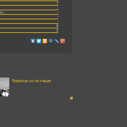
7
-
мы:
-
-
-
8
2
Чемпион не по очкам