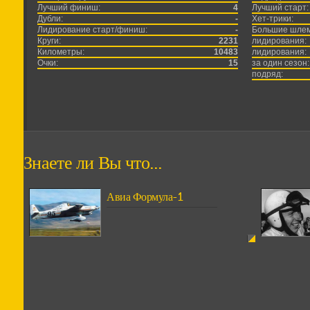
Лучший финиш:
4
Лучший старт:
Дубли:
-
Хет-трики:
Лидирование старт/финиш:
-
Большие шле
Круги:
2231
лидирования:
Километры:
10483
лидирования:
Очки:
15
за один сезон:
подряд:
Знаете ли Вы что...
Авиа Формула-1