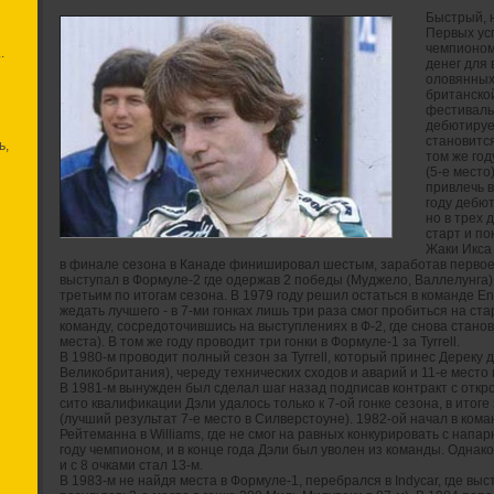
Быстрый, н
Первых усп
чемпионом
.
денег для
оловянных 
британско
фестиваль
дебютирует
становитс
ь,
том же год
(5-е место
привлечь 
году дебют
но в трех 
старт и по
Жаки Икса 
в финале сезона в Канаде финишировал шестым, заработав первое 
выступал в Формуле-2 где одержав 2 победы (Муджело, Валлелунга)
третьим по итогам сезона. В 1979 году решил остаться в команде E
жедать лучшего - в 7-ми гонках лишь три раза смог пробиться на ст
команду, сосредоточившись на выступлениях в Ф-2, где снова станов
места). В том же году проводит три гонки в Формуле-1 за Tyrrell.
В 1980-м проводит полный сезон за Tyrrell, который принес Дереку 
Великобритания), череду технических сходов и аварий и 11-е место 
В 1981-м вынужден был сделал шаг назад подписав контракт с откр
сито квалификации Дэли удалось только к 7-ой гонке сезона, в ито
(лучший результат 7-е место в Силверстоуне). 1982-ой начал в кома
Рейтеманна в Williams, где не смог на равных конкурировать с напа
году чемпионом, и в конце года Дэли был уволен из команды. Однако
и с 8 очками стал 13-м.
В 1983-м не найдя места в Формуле-1, перебрался в Indycar, где выс