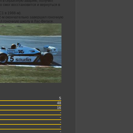
ал в серьезную аварию, получил
о смог восстановится и вернуться в
С1 в 1988-м).
92-м окончательно завершил гоночную
л гоночную школу в Лас-Вегасе.
5
48
16
-
-
-
-
-