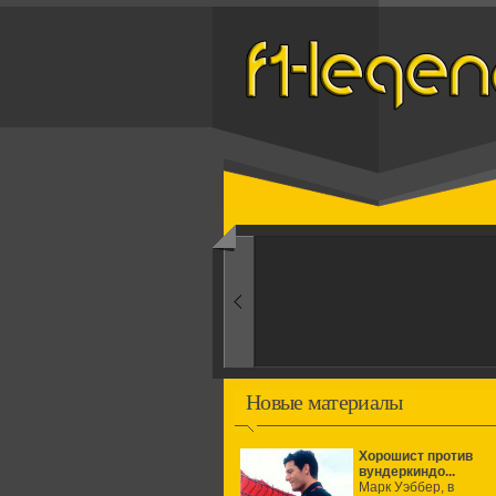
Назад
1960-ые
Первые эксперименты
Новые материалы
Хорошист против
вундеркиндо...
Марк Уэббер, в