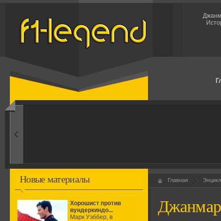
Джанм
Исто
Г
1960-ые
Первые эксперименты
Новые материалы
Главная
Энцикл
Джанмар
Хорошист против
вундеркиндо...
Марк Уэббер, в