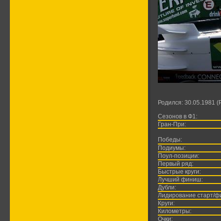
Родился: 30.05.1981 (
Сезонов в Ф1:
Гран-При:
Победы:
Подиумы:
Поул-позиции:
Первый ряд:
Быстрые круги:
Лучший финиш:
Дубли:
Лидирование старт/ф
Круги:
Километры:
Очки: