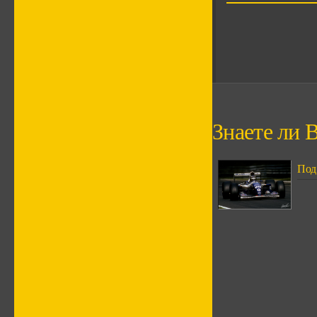
Знаете ли В
Под