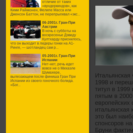
отличие от таких
«вундеркиндов», как
Кими Райкконен, Фелипе Масса или
Дженсон Баттон, не перепрыгивал «экс...
06-2001г. Гран-При
Австрии
В ночь с субботы на
воскресенье Дэвиду
Култхарду приснилось,
что он выходит в лидеры гонки на А1-
Ринге, — шотландец сам р...
05-2001г. Гран-При
Испании
Нет-нет, речь идет
вовсе не о Михаэле
Шумахере,
Итальянская 
вылезающем после финиша Гран При
Испании из своего гоночного болида.
1998 и переш
«Бог...
титул в 1999
пятым в 2000
европейских 
итальянская к
это был наиб
спонсоров на 
Бруни фактич