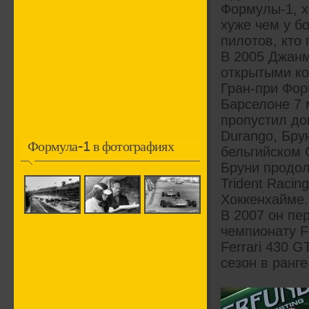
Формулы-1, х
хуже чем у б
пилотов, кто
В 2005 Джанм
открытыми ко
Гран-при Фор
Барселоне 7 
пропустил до
Durango, Бру
Формула-1 в фотографиях
бельгийском 
Бруни продол
Trident Raci
Хоккенхайме.
В 2007 он пе
чемпионату 
Ferrari 430 
сезон в ранг