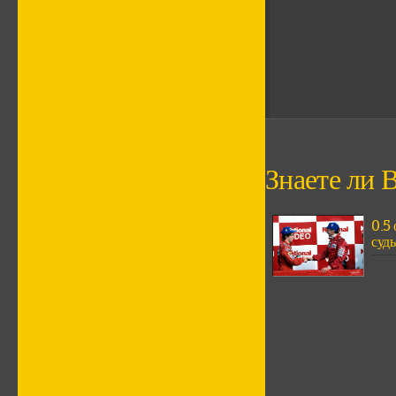
Знаете ли В
0.5
судь