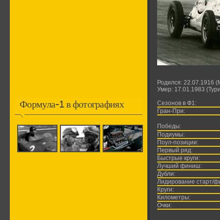
Родился: 22.07.1916 
Умер: 17.01.1983 (Тур
Формула-1 в фотографиях
Сезонов в Ф1:
Гран-При:
Победы:
Подиумы:
Поул-позиции:
Первый ряд:
Быстрые круги:
Лучший финиш:
Дубли:
Лидирование старт/ф
Круги:
Километры:
Очки: