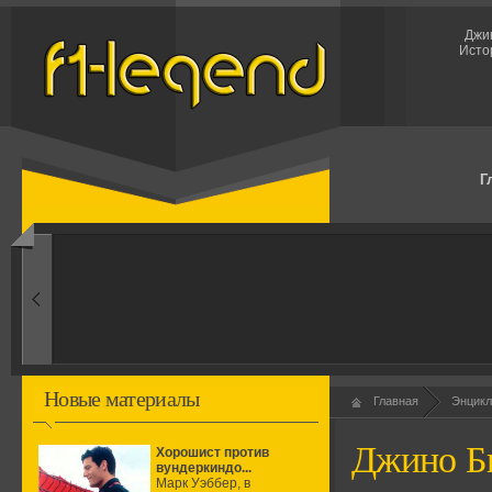
Джин
Исто
Г
1960-ые
Первые эксперименты
Новые материалы
Главная
Энцикл
Джино Б
Хорошист против
вундеркиндо...
Марк Уэббер, в