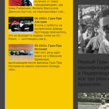
отличие от таких
«вундеркиндов», как
Кими Райкконен, Фелипе Масса или
Дженсон Баттон, не перепрыгивал «экс...
06-2001г. Гран-При
Австрии
В ночь с субботы на
воскресенье Дэвиду
Култхарду приснилось,
что он выходит в лидеры гонки на А1-
Ринге, — шотландец сам р...
05-2001г. Гран-При
Испании
Нет-нет, речь идет
вовсе не о Михаэле
Шумахере,
Первый Гран 
вылезающем после финиша Гран При
Испании из своего гоночного болида.
квалификации
«Бог...
в Нидерланда
все три раза
Бразилию.