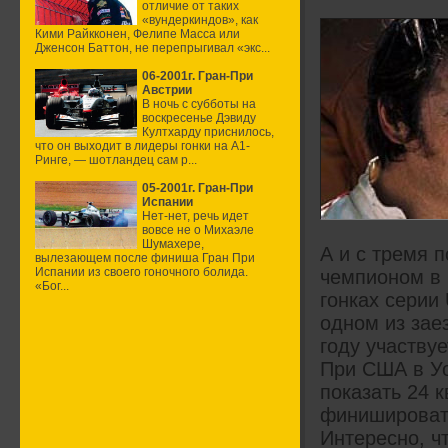
отличие от таких
«вундеркиндов», как
Кими Райкконен, Фелипе Масса или
Дженсон Баттон, не перепрыгивал «экс...
06-2001г. Гран-При
Австрии
В ночь с субботы на
воскресенье Дэвиду
Култхарду приснилось,
что он выходит в лидеры гонки на А1-
Ринге, — шотландец сам р...
05-2001г. Гран-При
Испании
Нет-нет, речь идет
вовсе не о Михаэле
Шумахере,
А и с тремя 
вылезающем после финиша Гран При
Испании из своего гоночного болида.
чемпионом в 
«Бог...
гонках серии
одном из заез
году участву
При США в Уо
показать 24 
финишировать
Интересно, ч