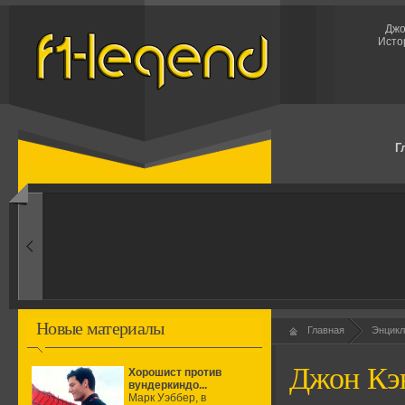
Джо
Исто
Г
50-ые
ение формулы
Новые материалы
Главная
Энцикл
Джон Кэ
Хорошист против
вундеркиндо...
Марк Уэббер, в