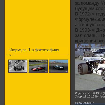
за команду Y
будущем спор
В 1972-м год
Формуле-5000
активную спо
В 1993-м Джо
зал славы. 18
крушения экс
Формула-1 в фотографиях
Родился: 21.06.1937 
Умер: 18.10.1999 (Кв
Сезонов в Ф1: