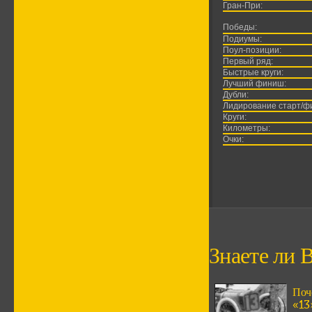
Гран-При:
Победы:
Подиумы:
Поул-позиции:
Первый ряд:
Быстрые круги:
Лучший финиш:
Дубли:
Лидирование старт/ф
Круги:
Километры:
Очки:
Знаете ли В
Поч
«13»