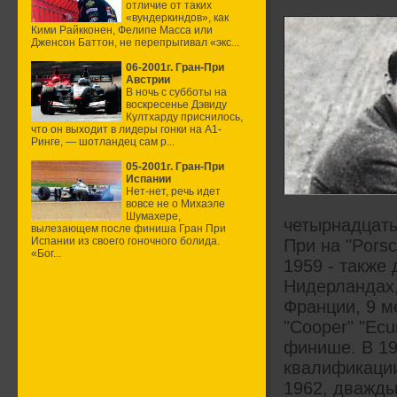
отличие от таких
«вундеркиндов», как
Кими Райкконен, Фелипе Масса или
Дженсон Баттон, не перепрыгивал «экс...
06-2001г. Гран-При
Австрии
В ночь с субботы на
воскресенье Дэвиду
Култхарду приснилось,
что он выходит в лидеры гонки на А1-
Ринге, — шотландец сам р...
05-2001г. Гран-При
Испании
Нет-нет, речь идет
вовсе не о Михаэле
Шумахере,
четырнадцаты
вылезающем после финиша Гран При
Испании из своего гоночного болида.
При на "Porsc
«Бог...
1959 - также 
Нидерландах, 
Франции, 9 м
"Cooper" "Ecu
финише. В 19
квалификации
1962, дважды