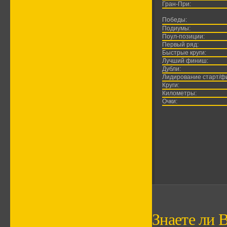
Гран-При:
Победы:
Подиумы:
Поул-позиции:
Первый ряд:
Быстрые круги:
Лучший финиш:
Дубли:
Лидирование старт/ф
Круги:
Километры:
Очки:
Знаете ли В