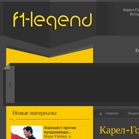
Карел-Го
Исто
Г
1960-ые
Первые эксперименты
Новые материалы
Главная
Энцикл
Карел-Го
Хорошист против
вундеркиндо...
Марк Уэббер, в