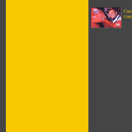
Скол
гонщ