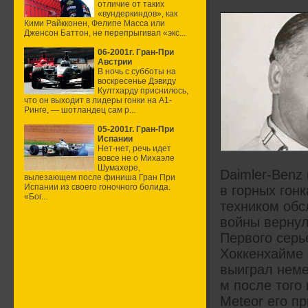
отличие от таких
«вундеркиндов», как
Кими Райкконен, Фелипе Масса или
Дженсон Баттон, не перепрыгивал «экс...
06-2001г. Гран-При
Австрии
В ночь с субботы на
воскресенье Дэвиду
Култхарду приснилось,
что он выходит в лидеры гонки на А1-
Ринге, — шотландец сам р...
05-2001г. Гран-При
Испании
Нет-нет, речь идет
вовсе не о Михаэле
Шумахере,
Daimler-Benz
вылезающем после финиша Гран При
Испании из своего гоночного болида.
в горных гон
«Бог...
техником об
войны вернул
Первого серь
Хоккенхайме
выиграл неме
м после того 
Meteor его п