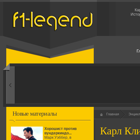
Ка
Исто
Г
1960-ые
Первые эксперименты
Новые материалы
Главная
Энцикл
Карл Кл
Хорошист против
вундеркиндо...
Марк Уэббер, в