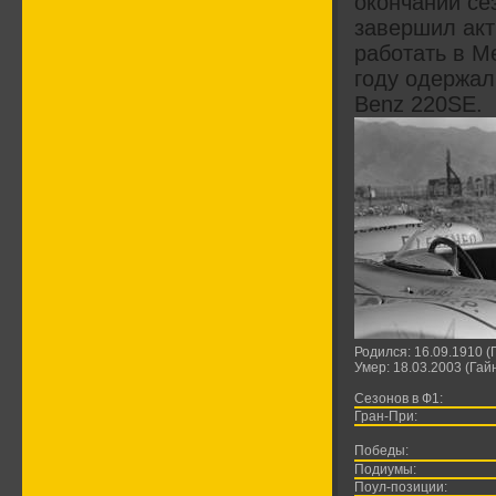
окончании се
завершил акт
работать в Me
году одержал
Benz 220SE.
Родился: 16.09.1910 (
Умер: 18.03.2003 (Га
Сезонов в Ф1:
Гран-При:
Победы:
Подиумы:
Поул-позиции: