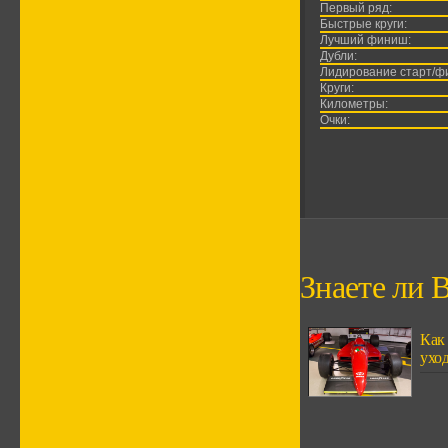
Первый ряд:
Быстрые круги:
Лучший финиш:
Дубли:
Лидирование старт/ф
Круги:
Километры:
Очки:
Знаете ли В
Как
ухо