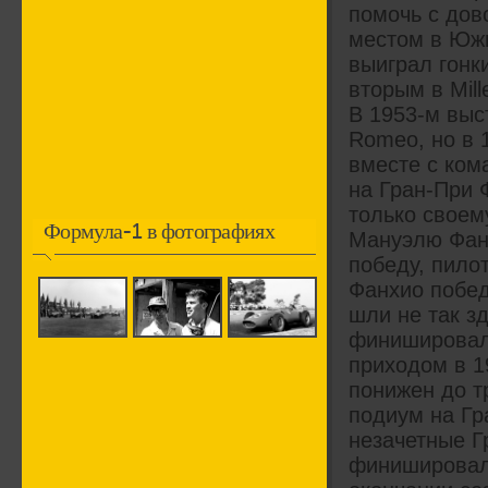
помочь с дов
местом в Южн
выиграл гонки
вторым в Mille
В 1953-м выс
Romeo, но в 
вместе с ком
на Гран-При 
только своем
Формула-1 в фотографиях
Мануэлю Фанх
победу, пило
Фанхио побед
шли не так з
финишировал 
приходом в 1
понижен до т
подиум на Гр
незачетные Г
финишировал в