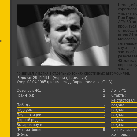
Немецкий 
соревнован
участие в 
.
При Герман
AFM 50 он 
пробиться 
от победи
стала 24 ч
Mercedes-
ь,
легендарно
спустя он 
зрителей в
результат
42 зрителя
перестал у
замечен н
принимал участия в отдельных гонках спортивных автомобилей.
Родился: 29.11.1915 (Берлин, Германия)
Умер: 03.04.1985 (ристианстед, Виргинские о-ва, США)
Сезонов в Ф1:
1
Лет в Ф1
Гран-При:
1
Старты:
не стартовал
Победы:
-
подряд
Подиумы:
-
подряд
Поул-позиции:
-
подряд
Первый ряд:
-
подряд
Быстрые круги:
-
подряд
Лучший финиш:
9
Лучший старт:
Дубли:
-
Хет-трики: