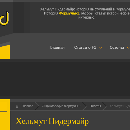
Хельмут Нидермайр: история выступлений в Формуле
История
Формулы-1
, обзоры, статьи исторические
интервью.
Главная
Статьи о F1
Сезоны
Главная
Энциклопедия Формулы-1
Пилоты
Хельмут Нид
Хельмут Нидермайр