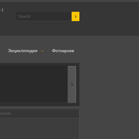
-1
Энциклопедия
Фотоархив
1970-ые
Эпоха аэродинамик
ермайр