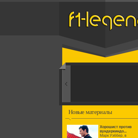
Назад
1960-ые
Первые эксперименты
Новые материалы
Хорошист против
вундеркиндо...
Марк Уэббер, в