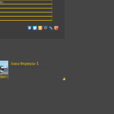
мы:
-
-
-
-
-
Авиа Формула-1