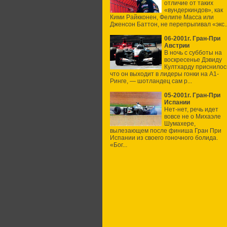
отличие от таких
«вундеркиндов», как
Кими Райкконен, Фелипе Масса или
Дженсон Баттон, не перепрыгивал «экс..
06-2001г. Гран-При
Австрии
В ночь с субботы на
воскресенье Дэвиду
Култхарду приснилос
что он выходит в лидеры гонки на А1-
Ринге, — шотландец сам р...
05-2001г. Гран-При
Испании
Нет-нет, речь идет
вовсе не о Михаэле
Шумахере,
вылезающем после финиша Гран При
Испании из своего гоночного болида.
«Бог...