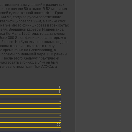
автогонщик выступавший в различных
иях в начале 50-х годов. В 52-м принял
своей единственной гонке в Ф-1 - Гран-
ии-52, тогда за рулем собственного
квалифицировался 22-м, а в гонке смог
на 9-е место финишировав в трех кругах
теля. Вершиной карьеры Нидермайра
аса Ле-Мана 1952 года, тогда за рулем
Benz 300 SL он финишировал вторым в
й гонке. Но буквально несколько недель
попал в аварию, вылетев в толпу
о время гонки на Grenzlandring, в
е погибли по меньшей мере 13 и ранены
. После этого Хельмут практически
частвовать в гонках, в 54-м он был
а внезачетном Гран-При АФУСа, а
1
1
-
-
-
-
-
-
22
-