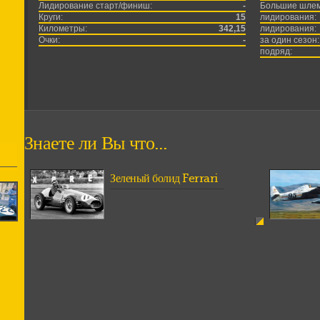
Лидирование старт/финиш:
-
Большие шле
Круги:
15
лидирования:
Километры:
342,15
лидирования:
Очки:
-
за один сезон:
подряд:
Знаете ли Вы что...
Зеленый болид Ferrari